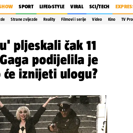
SHOW
SPORT
LIFE&STYLE
VIRAL
SCI/TECH
EXPRES
zde
Strane zvijezde
Reality
Filmovi i serije
Video
Kino
TV Pr
' pljeskali čak 11
Gaga podijelila je
će iznijeti ulogu?