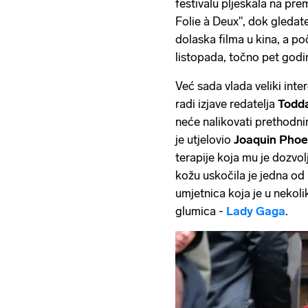
festivalu pljeskala na pre
Folie à Deux", dok gledate
dolaska filma u kina, a po
listopada, točno pet godi
Već sada vlada veliki intere
radi izjave redatelja
Todda
neće nalikovati prethodni
je utjelovio
Joaquin Phoe
terapije koja mu je dozvol
kožu uskočila je jedna od 
umjetnica koja je u nekoli
glumica -
Lady Gaga
.