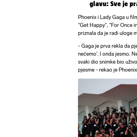
glavu: Sve je pr
300.000 ljudi
Phoenix i Lady Gaga u film
"Get Happy", "For Once in 
priznala da je radi uloge 
- Gaga je prva rekla da pj
nećemo'. I onda jesmo. Ne
svaki dio snimke bio uživo
pjesme - rekao je Phoenix 