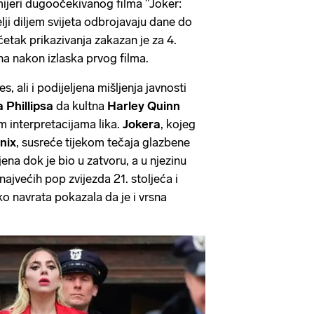
mijeri dugoočekivanog filma "Joker:
lji diljem svijeta odbrojavaju dane do
četak prikazivanja zakazan je za 4.
na nakon izlaska prvog filma.
s, ali i podijeljena mišljenja javnosti
 Phillipsa
da kultna
Harley Quinn
m interpretacijama lika.
Jokera
, kojeg
nix
, susreće tijekom tečaja glazbene
jena dok je bio u zatvoru, a u njezinu
najvećih pop zvijezda 21. stoljeća i
ko navrata pokazala da je i vrsna