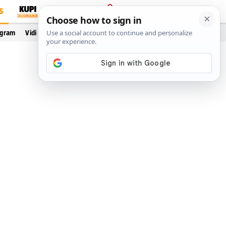
S
PRIJAVA
ogram
Vidi još…