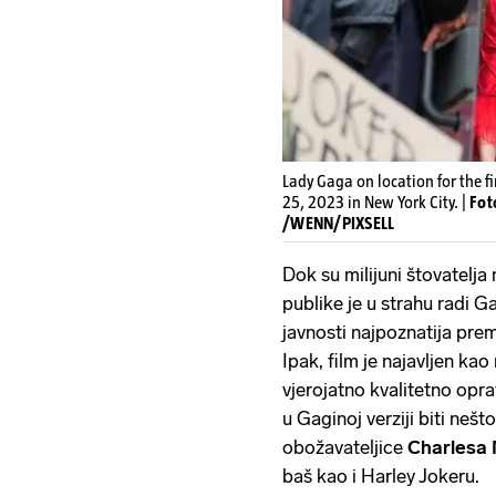
Lady Gaga on location for the fi
25, 2023 in New York City. |
Fot
/WENN/PIXSELL
Dok su milijuni štovatelja 
publike je u strahu radi Ga
javnosti najpoznatija pre
Ipak, film je najavljen ka
vjerojatno kvalitetno opra
u Gaginoj verziji biti nešto
obožavateljice
Charlesa
baš kao i Harley Jokeru.