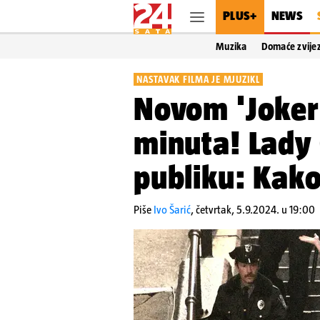
PLUS+
NEWS
Muzika
Domaće zvije
NASTAVAK FILMA JE MJUZIKL
Novom 'Jokeru
minuta! Lady 
publiku: Kako 
Piše
Ivo Šarić
,
četvrtak, 5.9.2024. u 19:00