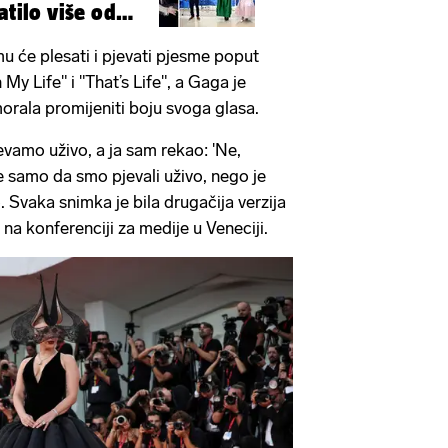
atilo više od
u će plesati i pjevati pjesme poput
My Life" i "That’s Life", a Gaga je
morala promijeniti boju svoga glasa.
evamo uživo, a ja sam rekao: 'Ne,
 samo da smo pjevali uživo, nego je
. Svaka snimka je bila drugačija verzija
na konferenciji za medije u Veneciji.