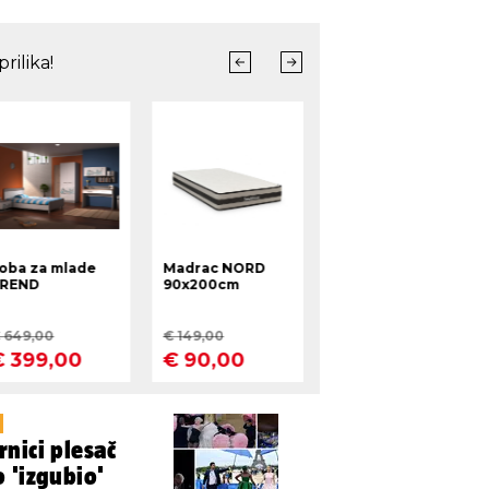
nici plesač
 'izgubio'