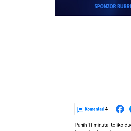
Komentari
4
Punih 11 minuta, toliko d