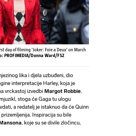
rst day of filming 'Joker: Foie a Deux' on March
o: PROFIMEDIA/Donna Ward/FS2
njezinog lika i djela uzbuđeni, dio
gine interpretacije Harley, koja je
ma vrckastoj izvedbi
Margot Robbie
.
o mjuzikl, stoga će Gaga tu ulogu
vdati, a redatelj je istaknuo da će Quinn
 prizemljenija. Inspiracija su bile
 Mansona
, koje su se divile zločincu,