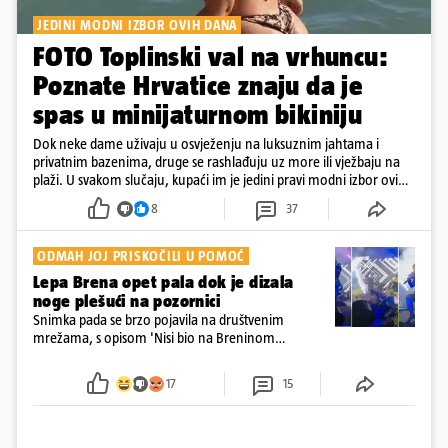
JEDINI MODNI IZBOR OVIH DANA
FOTO Toplinski val na vrhuncu:
Poznate Hrvatice znaju da je
spas u minijaturnom bikiniju
Dok neke dame uživaju u osvježenju na luksuznim jahtama i
privatnim bazenima, druge se rashlađuju uz more ili vježbaju na
plaži. U svakom slučaju, kupaći im je jedini pravi modni izbor ovih
dana
8
37
ODMAH JOJ PRISKOČILI U POMOĆ
Lepa Brena opet pala dok je dizala
noge plešući na pozornici
Snimka pada se brzo pojavila na društvenim
mrežama, s opisom 'Nisi bio na Breninom
koncertu, ako Brena nije pala pred tobom'.
Srećom, pjevačica se nije ozlijedila nego je s
17
15
osmijehom nastavila pjevati