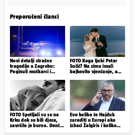
Preporučeni članci
Novi detalji strašne
FOTO Koga ljubi Petar
tragedije u Zagrebu:
Sučić? Na zimu imali
Poginuli muškarci i
bajkovito vjenčanje, a
vozačica otprije poznati
sada je na svijet stigao -
policiji
sin!
FOTO Spetljali su se na
Evo koliko će Hajduk
Krku dok su bili djeca,
zaraditi u Europi ako
završilo je burno. Dončić
izbaci Žalgiris i koliko
i Anamaria u novoj fazi
ako izbori ligašku fazu