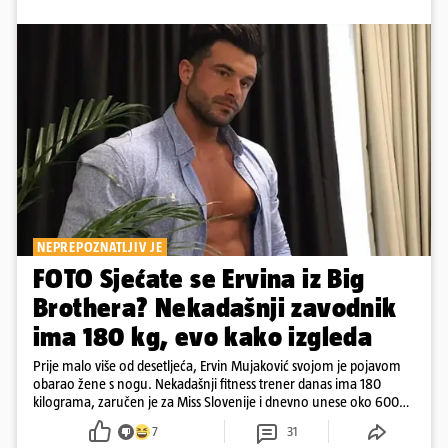
NEPREPOZNATLJIV JE
FOTO Sjećate se Ervina iz Big
Brothera? Nekadašnji zavodnik
ima 180 kg, evo kako izgleda
Prije malo više od desetljeća, Ervin Mujaković svojom je pojavom
obarao žene s nogu. Nekadašnji fitness trener danas ima 180
kilograma, zaručen je za Miss Slovenije i dnevno unese oko 6000
kcal.
7
31