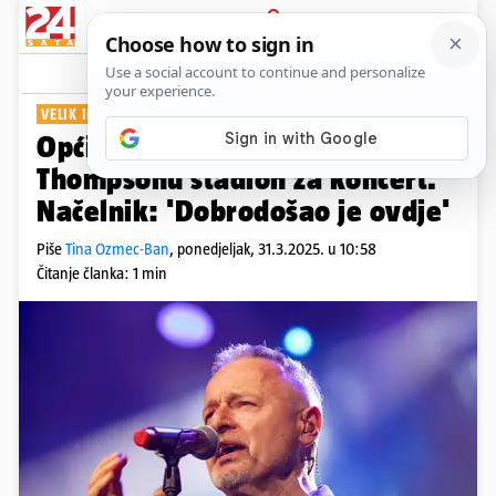
PRIJAVA
Show
Komentari
180
VELIK INTERES
Općina Kumrovec ponudila je
Thompsonu stadion za koncert.
Načelnik: 'Dobrodošao je ovdje'
Piše
Tina Ozmec-Ban
,
ponedjeljak, 31.3.2025. u 10:58
Čitanje članka: 1 min