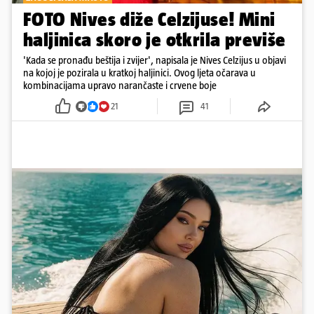
FOTO Nives diže Celzijuse! Mini
haljinica skoro je otkrila previše
'Kada se pronađu beštija i zvijer', napisala je Nives Celzijus u objavi
na kojoj je pozirala u kratkoj haljinici. Ovog ljeta očarava u
kombinacijama upravo narančaste i crvene boje
21
41