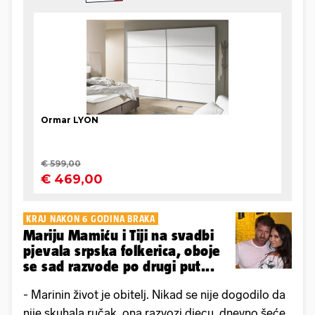
KRAJ NAKON 6 GODINA BRAKA
Mariju Mamiću i Tiji na svadbi
pjevala srpska folkerica, oboje
se sad razvode po drugi put...
- Marinin život je obitelj. Nikad se nije dogodilo da
nije skuhala ručak, ona razvozi djecu, dnevno šeće