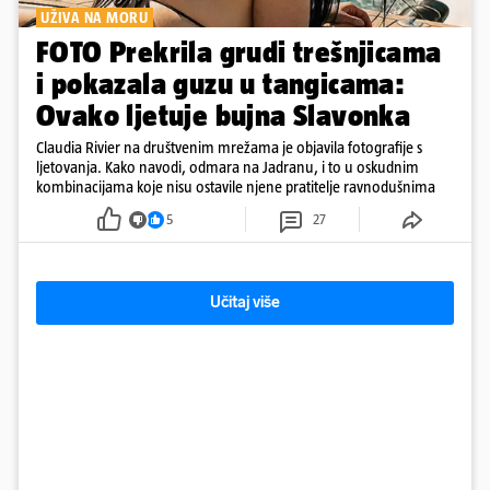
UŽIVA NA MORU
FOTO Prekrila grudi trešnjicama
i pokazala guzu u tangicama:
Ovako ljetuje bujna Slavonka
Claudia Rivier na društvenim mrežama je objavila fotografije s
ljetovanja. Kako navodi, odmara na Jadranu, i to u oskudnim
kombinacijama koje nisu ostavile njene pratitelje ravnodušnima
5
27
Učitaj više