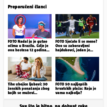
Preporučeni članci
FOTO Nadal ju je gutao
FOTO Sjećate li se mene?
očima u Brazilu. Gdje je
Ovo su zaboravljeni
ova hostesa 12 godina
hajdukovci, jedan je
poslije i kako izgleda?
napuhao 3,3 promila...
Tihe ubojice ljubavi: 30
FOTO 50 najljepših
ženskih ponašanja zbog
hrvatskih plaža: Koja je
kojih se muževi
vama najbolja?
emocionalno distanciraju
Sve što je bitno, na dohvat ruke