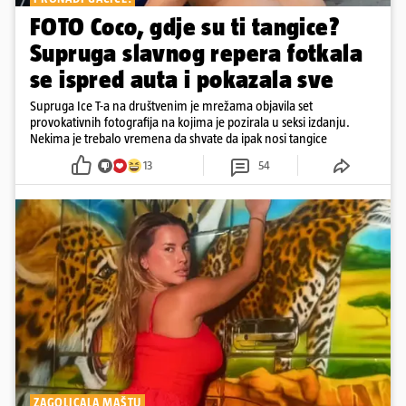
FOTO Coco, gdje su ti tangice?
Supruga slavnog repera fotkala
se ispred auta i pokazala sve
Supruga Ice T-a na društvenim je mrežama objavila set
provokativnih fotografija na kojima je pozirala u seksi izdanju.
Nekima je trebalo vremena da shvate da ipak nosi tangice
13
54
ZAGOLICALA MAŠTU