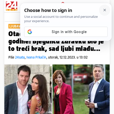
PRIJAVA
Show
Komentari
14
LJUBAVNI KRAHOVI
Otac i sin Mamić razvode se iste
godine! Bjeguncu Zdravku bio je
to treći brak, sad ljubi mlađu...
Piše
24sata
,
Ivana Prkačin
,
utorak, 12.12.2023. u 13:02