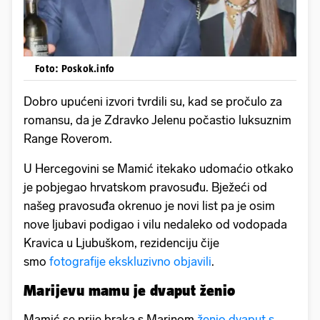
Foto: Poskok.info
Dobro upućeni izvori tvrdili su, kad se pročulo za
romansu, da je Zdravko Jelenu počastio luksuznim
Range Roverom.
U Hercegovini se Mamić itekako udomaćio otkako
je pobjegao hrvatskom pravosuđu. Bježeći od
našeg pravosuđa okrenuo je novi list pa je osim
nove ljubavi podigao i vilu nedaleko od vodopada
Kravica u Ljubuškom, rezidenciju čije
smo
fotografije ekskluzivno objavili
.
Marijevu mamu je dvaput ženio
Mamić se prije braka s Marinom
ženio dvaput s