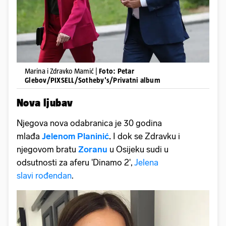
Marina i Zdravko Mamić |
Foto: Petar
Glebov/PIXSELL/Sotheby's/Privatni album
Nova ljubav
Njegova nova odabranica je 30 godina
mlađa
Jelenom Planinić
.
I dok se Zdravku i
njegovom bratu
Zoranu
u Osijeku sudi u
odsutnosti za aferu 'Dinamo 2',
Jelena
slavi rođendan
.