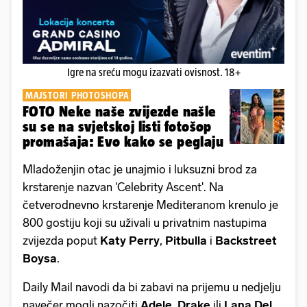
Igre na sreću mogu izazvati ovisnost. 18+
MAJSTORI PHOTOSHOPA
FOTO Neke naše zvijezde našle
su se na svjetskoj listi fotošop
promašaja: Evo kako se peglaju
Mladoženjin otac je unajmio i luksuzni brod za
krstarenje nazvan 'Celebrity Ascent'. Na
četverodnevno krstarenje Mediteranom krenulo je
800 gostiju koji su uživali u privatnim nastupima
zvijezda poput
Katy Perry
,
Pitbulla
i
Backstreet
Boysa
.
Daily Mail navodi da bi zabavi na prijemu u nedjelju
navečer mogli nazočiti
Adele
,
Drake
ili
Lana Del