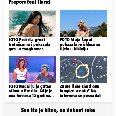
Preporučeni članci
FOTO Prekrila grudi
FOTO Maja Šuput
trešnjicama i pokazala
pokazala je isklesano
guzu u tangicama:
tijelo u bikiniju
Ovako ljetuje bujna
Slavonka
FOTO Nadal ju je gutao
Znate li što znači ova
očima u Brazilu. Gdje je
lampica u autu? Na
ova hostesa 12 godina
internetu se posvađali
poslije i kako izgleda?
Sve što je bitno, na dohvat ruke