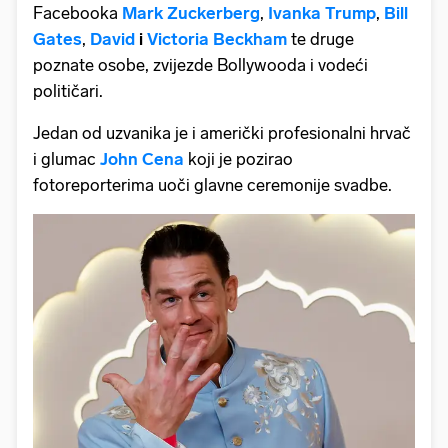
Facebooka
Mark Zuckerberg
,
Ivanka Trump
,
Bill
Gates
,
David
i
Victoria Beckham
te druge
poznate osobe, zvijezde Bollywooda i vodeći
političari.
Jedan od uzvanika je i američki profesionalni hrvač
i glumac
John Cena
koji je pozirao
fotoreporterima uoči glavne ceremonije svadbe.