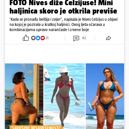
FOTO Nives diže Celzijuse! Mini
haljinica skoro je otkrila previše
'Kada se pronađu beštija i zvijer', napisala je Nives Celzijus u objavi
na kojoj je pozirala u kratkoj haljinici. Ovog ljeta očarava u
kombinacijama upravo narančaste i crvene boje
21
42
'SAVRŠENE NESAVRŠENOSTI'