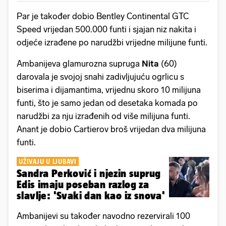
Par je također dobio Bentley Continental GTC
Speed ​​vrijedan 500.000 funti i sjajan niz nakita i
odjeće izrađene po narudžbi vrijedne milijune funti.
Ambanijeva glamurozna supruga
Nita
(60)
darovala je svojoj snahi zadivljujuću ogrlicu s
biserima i dijamantima, vrijednu skoro 10 milijuna
funti, što je samo jedan od desetaka komada po
narudžbi za nju izrađenih od više milijuna funti.
Anant je dobio Cartierov broš vrijedan dva milijuna
funti.
UŽIVAJU U LJUBAVI
Sandra Perković i njezin suprug
Edis imaju poseban razlog za
slavlje: 'Svaki dan kao iz snova'
Ambanijevi su također navodno rezervirali 100