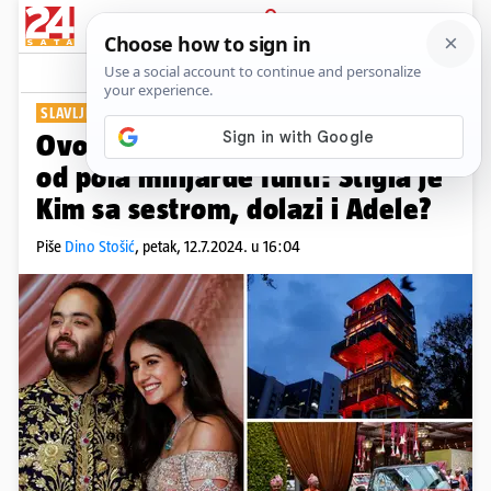
PRIJAVA
Show
Komentari
16
SLAVLJE TRAJE MJESECIMA
Ovo je indijska svadba godine
od pola milijarde funti: Stigla je
Kim sa sestrom, dolazi i Adele?
Piše
Dino Stošić
,
petak, 12.7.2024. u 16:04