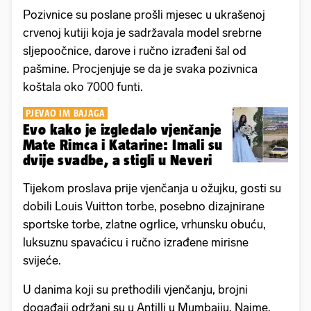
Pozivnice su poslane prošli mjesec u ukrašenoj
crvenoj kutiji koja je sadržavala model srebrne
sljepoočnice, darove i ručno izrađeni šal od
pašmine. Procjenjuje se da je svaka pozivnica
koštala oko 7000 funti.
PJEVAO IM BAJAGA
Evo kako je izgledalo vjenčanje
Mate Rimca i Katarine: Imali su
dvije svadbe, a stigli u Neveri
Tijekom proslava prije vjenčanja u ožujku, gosti su
dobili Louis Vuitton torbe, posebno dizajnirane
sportske torbe, zlatne ogrlice, vrhunsku obuću,
luksuznu spavaćicu i ručno izrađene mirisne
svijeće.
U danima koji su prethodili vjenčanju, brojni
događaji održani su u Antilli u Mumbaiju. Naime,