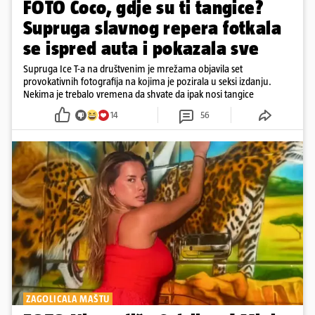
FOTO Coco, gdje su ti tangice?
Supruga slavnog repera fotkala
se ispred auta i pokazala sve
Supruga Ice T-a na društvenim je mrežama objavila set
provokativnih fotografija na kojima je pozirala u seksi izdanju.
Nekima je trebalo vremena da shvate da ipak nosi tangice
14
56
ZAGOLICALA MAŠTU