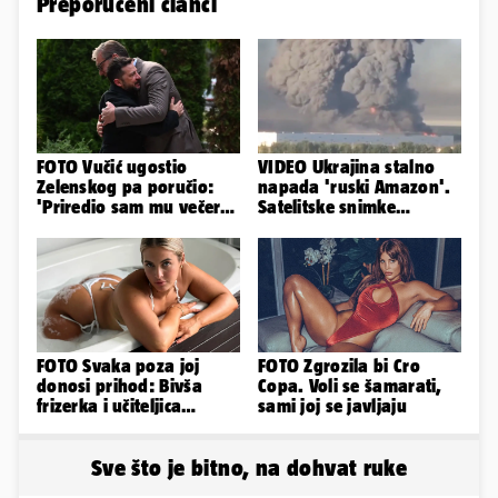
Preporučeni članci
FOTO Vučić ugostio
VIDEO Ukrajina stalno
Zelenskog pa poručio:
napada 'ruski Amazon'.
'Priredio sam mu večeru
Satelitske snimke
i poželio dobrodošlicu'
pokazale što se događa
FOTO Svaka poza joj
FOTO Zgrozila bi Cro
donosi prihod: Bivša
Copa. Voli se šamarati,
frizerka i učiteljica
sami joj se javljaju
oblinama je zapalila
Instagram
Sve što je bitno, na dohvat ruke