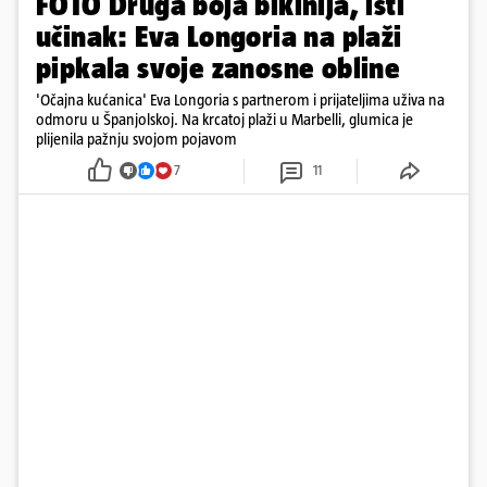
FOTO Druga boja bikinija, isti
učinak: Eva Longoria na plaži
pipkala svoje zanosne obline
'Očajna kućanica' Eva Longoria s partnerom i prijateljima uživa na
odmoru u Španjolskoj. Na krcatoj plaži u Marbelli, glumica je
plijenila pažnju svojom pojavom
7
11