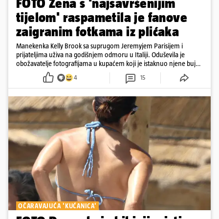
FOTO Žena s 'najsavršenijim
tijelom' raspametila je fanove
zaigranim fotkama iz plićaka
Manekenka Kelly Brook sa suprugom Jeremyjem Parisijem i
prijateljima uživa na godišnjem odmoru u Italiji. Oduševila je
obožavatelje fotografijama u kupaćem koji je istaknuo njene bujne
obline
4
15
OČARAVAJUĆA 'KUĆANICA'