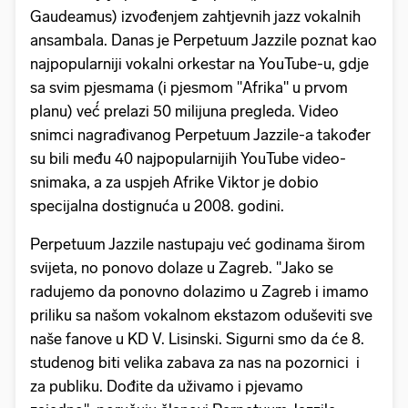
Gaudeamus) izvođenjem zahtjevnih jazz vokalnih
ansambala. Danas je Perpetuum Jazzile poznat kao
najpopularniji vokalni orkestar na YouTube-u, gdje
sa svim pjesmama (i pjesmom "Afrika" u prvom
planu) već́ prelazi 50 milijuna pregleda. Video
snimci nagrađivanog Perpetuum Jazzile-a također
su bili među 40 najpopularnijih YouTube video-
snimaka, a za uspjeh Afrike Viktor je dobio
specijalna dostignuća u 2008. godini.
Perpetuum Jazzile nastupaju već godinama širom
svijeta, no ponovo dolaze u Zagreb. "Jako se
radujemo da ponovno dolazimo u Zagreb i imamo
priliku sa našom vokalnom ekstazom oduševiti sve
naše fanove u KD V. Lisinski. Sigurni smo da će 8.
studenog biti velika zabava za nas na pozornici i
za publiku. Dođite da uživamo i pjevamo