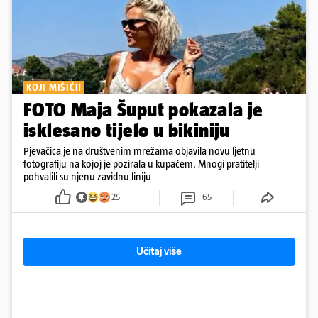
KOJI MIŠIĆI!
FOTO Maja Šuput pokazala je
isklesano tijelo u bikiniju
Pjevačica je na društvenim mrežama objavila novu ljetnu
fotografiju na kojoj je pozirala u kupaćem. Mnogi pratitelji
pohvalili su njenu zavidnu liniju
25
65
Učitaj više