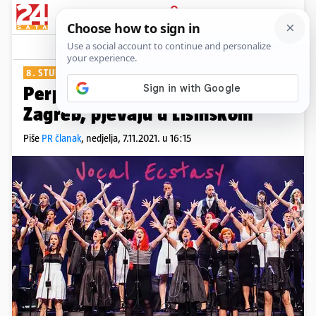
PRIJAVA
Show
Komentari
0
8. STUDENOG
Perpetuum Jazzile vraća se u
Zagreb, pjevaju u Lisinskom
Piše
PR članak
,
nedjelja, 7.11.2021. u 16:15