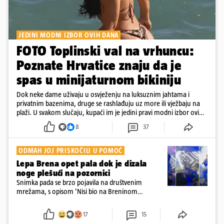
JEDINI MODNI IZBOR OVIH DANA
FOTO Toplinski val na vrhuncu:
Poznate Hrvatice znaju da je
spas u minijaturnom bikiniju
Dok neke dame uživaju u osvježenju na luksuznim jahtama i
privatnim bazenima, druge se rashlađuju uz more ili vježbaju na
plaži. U svakom slučaju, kupaći im je jedini pravi modni izbor ovih
dana
8
37
ODMAH JOJ PRISKOČILI U POMOĆ
Lepa Brena opet pala dok je dizala
noge plešući na pozornici
Snimka pada se brzo pojavila na društvenim
mrežama, s opisom 'Nisi bio na Breninom
koncertu, ako Brena nije pala pred tobom'.
Srećom, pjevačica se nije ozlijedila nego je s
17
15
osmijehom nastavila pjevati