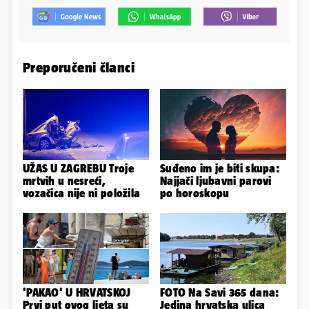
Preporučeni članci
UŽAS U ZAGREBU Troje
Suđeno im je biti skupa:
mrtvih u nesreći,
Najjači ljubavni parovi
vozačica nije ni položila
po horoskopu
'PAKAO' U HRVATSKOJ
FOTO Na Savi 365 dana:
Prvi put ovog ljeta su
Jedina hrvatska ulica