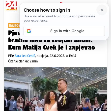
PRIJAVA
Show
Komentari
2
BAJKOVITO VJENČANJE
Pjevač Alen Đuras uplovio u
bračnu luku sa svojom Anom:
Kum Matija Cvek je i zapjevao
Piše
Sara Lea Čenić
,
nedjelja, 22.6.2025. u 19:14
Čitanje članka: 2 min