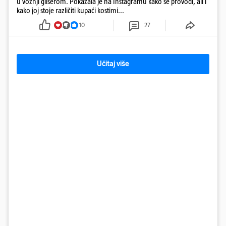
u vožnji gliserom. Pokazala je na Instagramu kako se provodi, ali i
kako joj stoje različiti kupaći kostimi...
10
27
Učitaj više