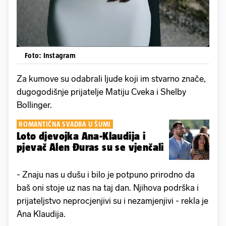
Foto: Instagram
Za kumove su odabrali ljude koji im stvarno znače,
dugogodišnje prijatelje Matiju Cveka i Shelby
Bollinger.
ROMANTIČNA SVADBA U ŠUMI
Loto djevojka Ana-Klaudija i
pjevač Alen Đuras su se vjenčali
- Znaju nas u dušu i bilo je potpuno prirodno da
baš oni stoje uz nas na taj dan. Njihova podrška i
prijateljstvo neprocjenjivi su i nezamjenjivi - rekla je
Ana Klaudija.