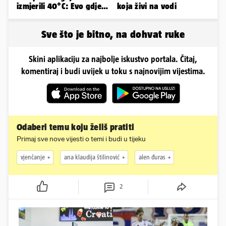
izmjerili 40°C: Evo gdje
koja živi na vodi
je najgore i kada stiže
spas
Sve što je bitno, na dohvat ruke
Skini aplikaciju za najbolje iskustvo portala. Čitaj,
komentiraj i budi uvijek u toku s najnovijim vijestima.
Odaberi temu koju želiš pratiti
Primaj sve nove vijesti o temi i budi u tijeku
vjenčanje
ana klaudija štilinović
alen đuras
2