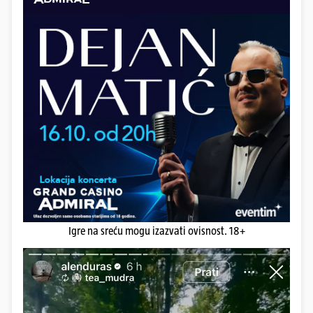
Igre na sreću mogu izazvati ovisnost. 18+