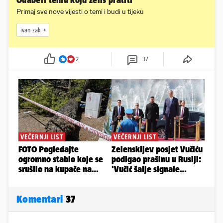
Odaberi temu koju želiš pratiti
Primaj sve nove vijesti o temi i budi u tijeku
ivan zak
2
37
Komentari
37