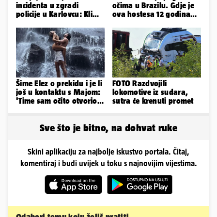
incidenta u zgradi
očima u Brazilu. Gdje je
policije u Karlovcu: Klima
ova hostesa 12 godina
je radila, rekli su da
poslije i kako izgleda?
izađemo
Šime Elez o prekidu i je li
FOTO Razdvojili
još u kontaktu s Majom:
lokomotive iz sudara,
'Time sam očito otvorio
sutra će krenuti promet
Pandorinu kutiju'
Sve što je bitno, na dohvat ruke
Skini aplikaciju za najbolje iskustvo portala. Čitaj,
komentiraj i budi uvijek u toku s najnovijim vijestima.