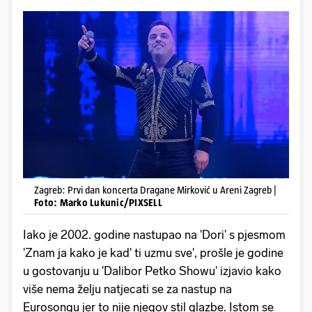
Zagreb: Prvi dan koncerta Dragane Mirković u Areni Zagreb |
Foto: Marko Lukunic/PIXSELL
Iako je 2002. godine nastupao na 'Dori' s pjesmom
'Znam ja kako je kad' ti uzmu sve', prošle je godine
u gostovanju u 'Dalibor Petko Showu' izjavio kako
više nema želju natjecati se za nastup na
Eurosongu jer to nije njegov stil glazbe. Istom se