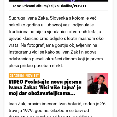
Foto: Privatni album/Zeljko Hladika/PIXSELL
Supruga Ivana Zaka, Slovenka s kojom je već
nekoliko godina u ljubavnoj vezi, odjenula je
tradicionalno bijelu vjenčanicu otvorenih leđa, a
pjevač klasično crno odijelo s leptir mašnom oko
vrata. Na fotografijama gostiju objavljenim na
Instagramu vidi se kako su Ivan Zak i njegova
odabranica plesali okruženi dimom koji je prvom
plesu pridao poseban efekt.
GLAZBENI NOVITET
VIDEO Poslušajte novu pjesmu
Ivana Zaka: 'Nisi više tajna' je
moj dar obožavateljicama...
Ivan Zak, pravim imenom Ivan Volarić, rođen je 26.
travnja 1979. godine. Glazbom se bavi od