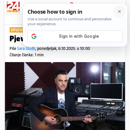
PRIJAVA
Show
Komentari
37
UPLOVIO U BRAČNU LUKU
Pjevač Ivan Zak se oženio!
Piše
Sara Študir
,
ponedjeljak, 6.10.2025. u 10:00
Čitanje članka: 1 min