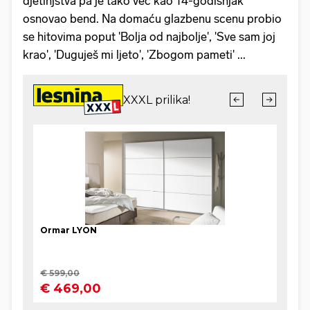
djetinjstva pa je tako već kao 14-godišnjak
osnovao bend. Na domaću glazbenu scenu probio
se hitovima poput 'Bolja od najbolje', 'Sve sam joj
krao', 'Duguješ mi ljeto', 'Zbogom pameti' ...