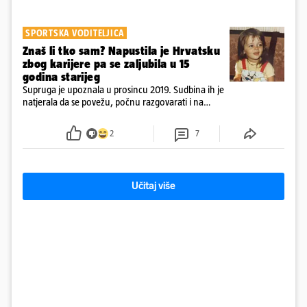
SPORTSKA VODITELJICA
Znaš li tko sam? Napustila je Hrvatsku
zbog karijere pa se zaljubila u 15
godina starijeg
Supruga je upoznala u prosincu 2019. Sudbina ih je
natjerala da se povežu, počnu razgovarati i na
kraju provode vrijeme upoznavajući se
2
7
Učitaj više