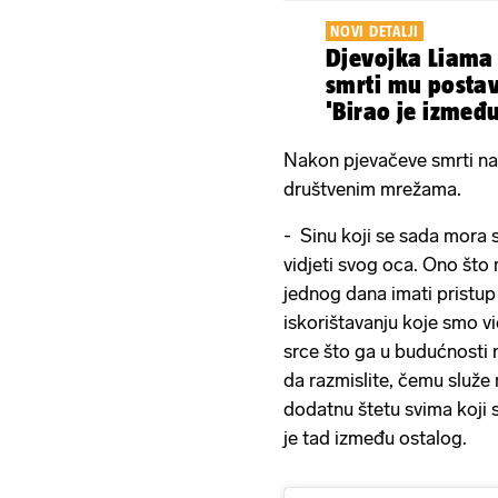
NOVI DETALJI
Djevojka Liama
smrti mu postav
'Birao je između 
Nakon pjevačeve smrti na
društvenim mrežama.
- Sinu koji se sada mora 
vidjeti svog oca. Ono što
jednog dana imati pristu
iskorištavanju koje smo vi
srce što ga u budućnosti 
da razmislite, čemu služe
dodatnu štetu svima koji s
je tad između ostalog.