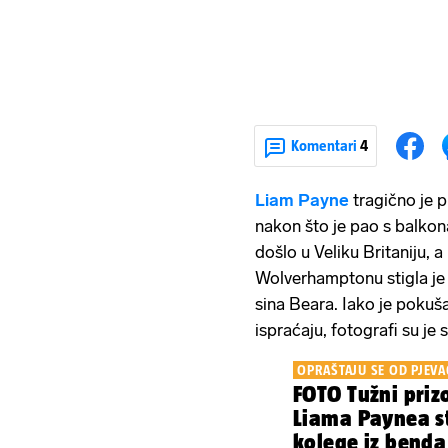
Komentari
4
Liam Payne
tragično je 
nakon što je pao s balkon
došlo u Veliku Britaniju,
Wolverhamptonu stigla je
sina Beara. Iako je pokuš
ispraćaju, fotografi su je 
OPRAŠTAJU SE OD PJEVA
FOTO Tužni priz
Liama Paynea sti
kolege iz benda 