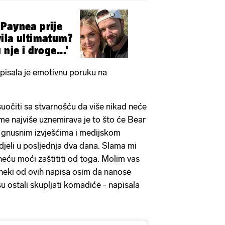
 Paynea prije
ila ultimatum?
nje i droge...'
pisala je emotivnu poruku na
suočiti sa stvarnošću da više nikad neće
 me najviše uznemirava je to što će Bear
p gnusnim izvješćima i medijskom
djeli u posljednja dva dana. Slama mi
neću moći zaštititi od toga. Molim vas
 neki od ovih napisa osim da nanose
u ostali skupljati komadiće - napisala