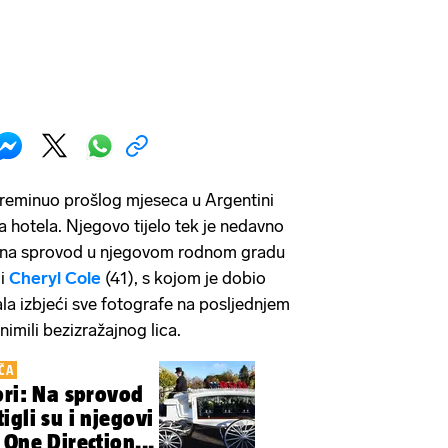
preminuo prošlog mjeseca u Argentini
a hotela. Njegovo tijelo tek je nedavno
 a na sprovod u njegovom rodnom gradu
 i
Cheryl Cole
(41), s kojom je dobio
ala izbjeći sve fotografe na posljednjem
snimili bezizražajnog lica.
ČA
ori: Na sprovod
gli su i njegovi
One Direction...