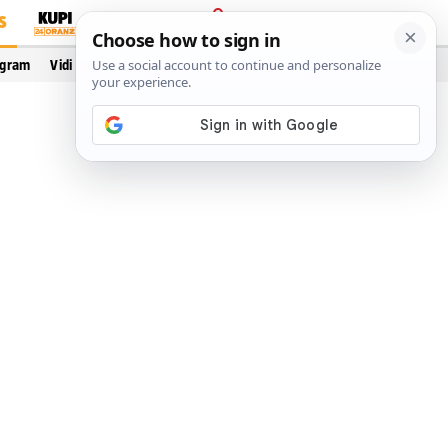
S
PRIJAVA
ogram
Vidi još…