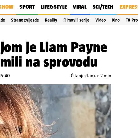
SHOW
SPORT
LIFE&STYLE
VIRAL
SCI/TECH
EXPRES
zde
Strane zvijezde
Reality
Filmovi i serije
Video
Kino
TV Pr
ojom je Liam Payne
imili na sprovodu
 15:40
Čitanje članka: 2 min