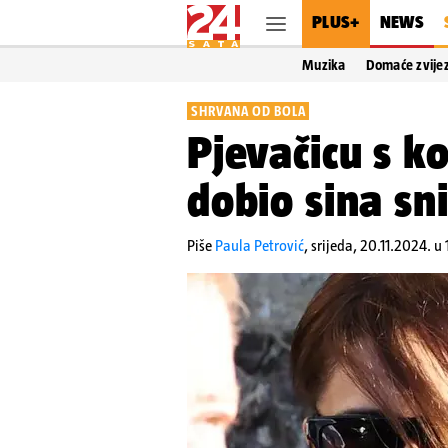
PLUS+
NEWS
Muzika
Domaće zvije
SHRVANA OD BOLA
Pjevačicu s k
dobio sina sn
Piše
Paula Petrović
,
srijeda, 20.11.2024. u