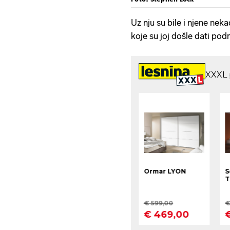
Uz nju su bile i njene nek
koje su joj došle dati pod