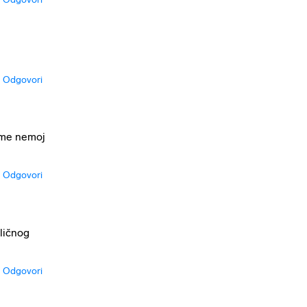
Odgovori
j me nemoj
Odgovori
ličnog
Odgovori