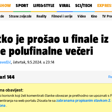
SHOW
SPORT
LIFE&STYLE
VIRAL
SCI/TECH
EXPRES
zde
Strane zvijezde
Reality
Filmovi i serije
Video
Kino
TV Pr
tko je prošao u finale iz
e polufinalne večeri
avedžić
,
četvrtak, 9.5.2024. u 23:14
ari
144
Re
na obavijest:
i korisnik koji želi komentirati članke obvezan je prethodno se upoznati s 
ntiranja na web portalu 24sata te sa
zabranama propisanim stavkom 2. 
ona
.