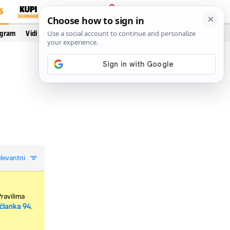
S
PRIJAVA
ogram
Vidi još…
levantni
Pravilima
članka 94.