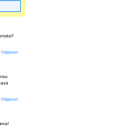
zensko?
Odgovori
nisu
tava
Odgovori
jena!