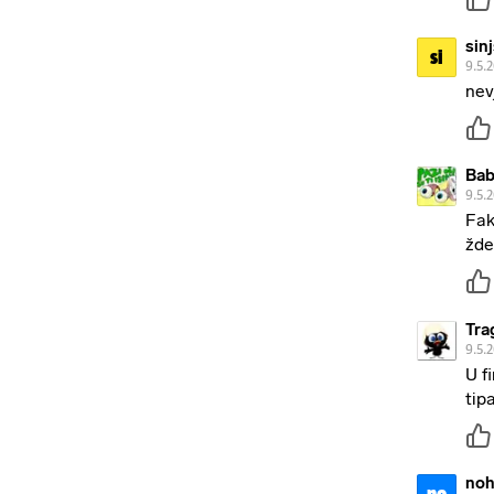
sin
si
9.5.
nev
Bab
9.5.
Fak
žde
Tra
9.5.
U f
tip
no