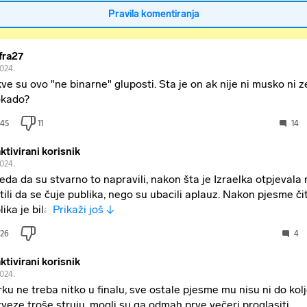
Pravila komentiranja
fra27
2024.
ve su ovo "ne binarne" gluposti. Sta je on ak nije ni musko ni 
kado?
45
11
14
ktivirani korisnik
2024.
leda da su stvarno to napravili, nakon šta je Izraelka otpjevala 
tili da se čuje publika, nego su ubacili aplauz. Nakon pjesme či
lika je bila
Prikaži još ↓
26
4
ktivirani korisnik
2024.
ku ne treba nitko u finalu, sve ostale pjesme mu nisu ni do kol
veze troše struju, mogli su ga odmah prve večeri proglasiti