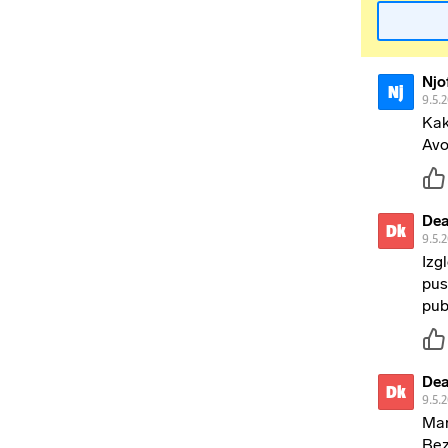
Njo
Nj
9.5.
Kak
Avo
Dea
Dk
9.5.
Izg
pus
pub
Dea
Dk
9.5.
Mar
Bez