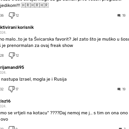
jedikom!!! 🇭🇷🇭🇷🇭🇷
36
12
19
ktivirani korisnik
2024.
o malo…to je ta Švicarska favorit? Jel zato što je muško u šosu
 je prenormalan za ovaj freak show
28
12
rijamandi95
2024.
 nastupa Izrael, mogla je i Rusija
32
17
19
isz16
2024.
mo se vrtjeli na kotacu" ????Daj nemoj me j... s tim on ona ono
 ovo