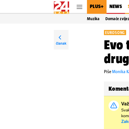
PLUS+
NEWS
Muzika
Domaće zvije
EUROSONG
Evo 
članak
drug
Piše
Monika K
Koment
Važ
Svak
kome
Zak