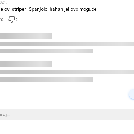
2024.
e ovi striperi Španjolci hahah jel ovo moguće
10
2