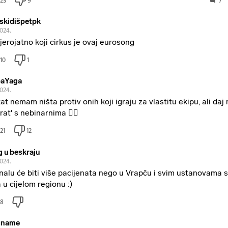
23
9
7
jskidišpetpk
2024.
jerojatno koji cirkus je ovaj eurosong
10
1
aYaga
2024.
at nemam ništa protiv onih koji igraju za vlastitu ekipu, ali da
rat' s nebinarnima 🤦‍♀️
21
12
g u beskraju
2024.
inalu će biti više pacijenata nego u Vrapču i svim ustanovama s
a u cijelom regionu :)
8
hname