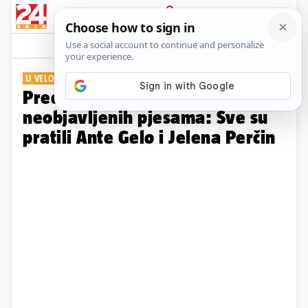
PRIJAVA
Galerija
Komentari
2
U VELOJ LUCI
Predstavljen album Oliverovih
neobjavljenih pjesama: Sve su
pratili Ante Gelo i Jelena Perčin