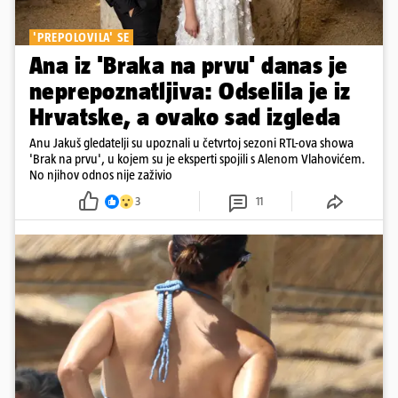
'PREPOLOVILA' SE
Ana iz 'Braka na prvu' danas je
neprepoznatljiva: Odselila je iz
Hrvatske, a ovako sad izgleda
Anu Jakuš gledatelji su upoznali u četvrtoj sezoni RTL-ova showa
'Brak na prvu', u kojem su je eksperti spojili s Alenom Vlahovićem.
No njihov odnos nije zaživio
3
11