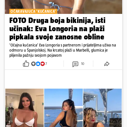
OČARAVAJUĆA 'KUĆANICA'
FOTO Druga boja bikinija, isti
učinak: Eva Longoria na plaži
pipkala svoje zanosne obline
'Očajna kućanica' Eva Longoria s partnerom i prijateljima uživa na
odmoru u Španjolskoj. Na krcatoj plaži u Marbelli, glumica je
plijenila pažnju svojom pojavom
7
10