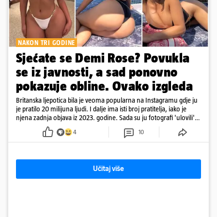
NAKON TRI GODINE
Sjećate se Demi Rose? Povukla
se iz javnosti, a sad ponovno
pokazuje obline. Ovako izgleda
Britanska ljepotica bila je veoma popularna na Instagramu gdje ju
je pratilo 20 milijuna ljudi. I dalje ima isti broj pratitelja, iako je
njena zadnja objava iz 2023. godine. Sada su ju fotografi 'ulovili'
na Ibizi
4
10
Učitaj više