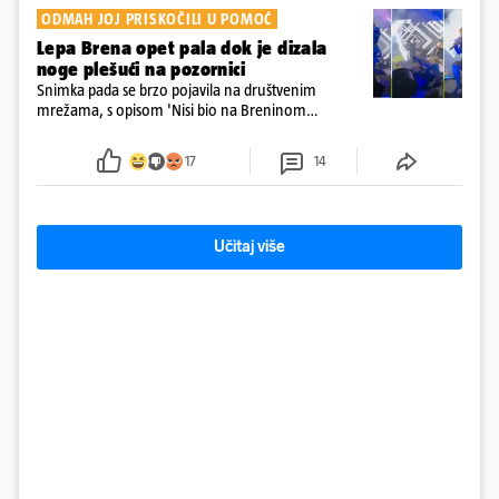
ODMAH JOJ PRISKOČILI U POMOĆ
Lepa Brena opet pala dok je dizala
noge plešući na pozornici
Snimka pada se brzo pojavila na društvenim
mrežama, s opisom 'Nisi bio na Breninom
koncertu, ako Brena nije pala pred tobom'.
Srećom, pjevačica se nije ozlijedila nego je s
17
14
osmijehom nastavila pjevati
Učitaj više