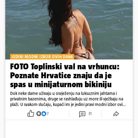
JEDINI MODNI IZBOR OVIH DANA
FOTO Toplinski val na vrhuncu:
Poznate Hrvatice znaju da je
spas u minijaturnom bikiniju
Dok neke dame uživaju u osvježenju na luksuznim jahtama i
privatnim bazenima, druge se rashlađuju uz more ili vježbaju na
plaži. U svakom slučaju, kupaći im je jedini pravi modni izbor ovih
dana
7
31