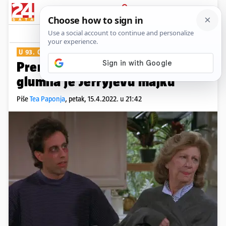
PRIJAVA
Show
Komentari
6
U 93. GODINI
Preminula zvijezda 'Seinfelda',
glumila je Jerryjevu majku
Piše
Tea Paponja
,
petak, 15.4.2022. u 21:42