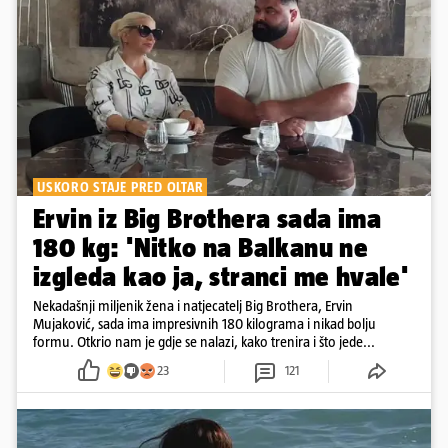
USKORO STAJE PRED OLTAR
Ervin iz Big Brothera sada ima
180 kg: 'Nitko na Balkanu ne
izgleda kao ja, stranci me hvale'
Nekadašnji miljenik žena i natjecatelj Big Brothera, Ervin
Mujaković, sada ima impresivnih 180 kilograma i nikad bolju
formu. Otkrio nam je gdje se nalazi, kako trenira i što jede...
23
121