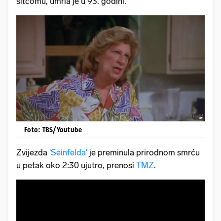
sitcomu, umrla je u 93. godini.
Foto: TBS/Youtube
Zvijezda
'Seinfelda'
je preminula prirodnom smrću
u petak oko 2:30 ujutro, prenosi
TMZ
.