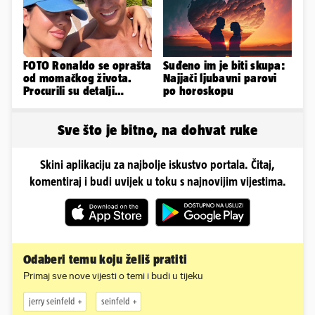
FOTO Ronaldo se oprašta
Suđeno im je biti skupa:
od momačkog života.
Najjači ljubavni parovi
Procurili su detalji
po horoskopu
glamuroznog vjenčanja
Sve što je bitno, na dohvat ruke
Skini aplikaciju za najbolje iskustvo portala. Čitaj,
komentiraj i budi uvijek u toku s najnovijim vijestima.
Odaberi temu koju želiš pratiti
Primaj sve nove vijesti o temi i budi u tijeku
jerry seinfeld
seinfeld