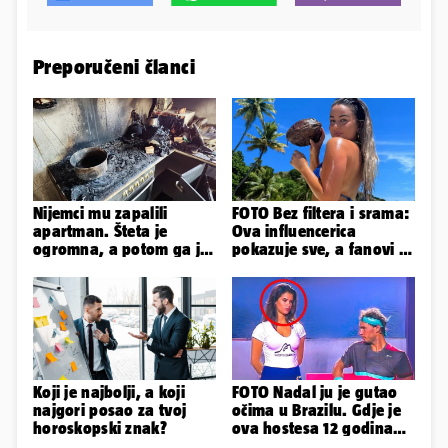
Preporučeni članci
Nijemci mu zapalili
FOTO Bez filtera i srama:
apartman. Šteta je
Ova influencerica
ogromna, a potom ga je
pokazuje sve, a fanovi je
šokirao i e-mail od
naprosto obožavaju!
Bookinga
Koji je najbolji, a koji
FOTO Nadal ju je gutao
najgori posao za tvoj
očima u Brazilu. Gdje je
horoskopski znak?
ova hostesa 12 godina
poslije i kako izgleda?