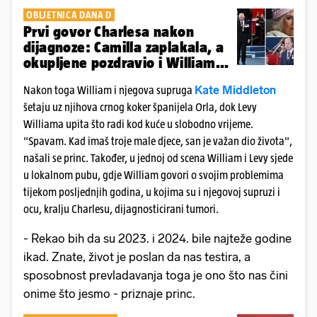
OBLJETNICA DANA D
Prvi govor Charlesa nakon
dijagnoze: Camilla zaplakala, a
okupljene pozdravio i William...
Kate Middleton
Nakon toga William i njegova supruga
šetaju uz njihova crnog koker španijela Orla, dok Levy
Williama upita što radi kod kuće u slobodno vrijeme.
"Spavam. Kad imaš troje male djece, san je važan dio života",
našali se princ. Također, u jednoj od scena William i Levy sjede
u lokalnom pubu, gdje William govori o svojim problemima
tijekom posljednjih godina, u kojima su i njegovoj supruzi i
ocu, kralju Charlesu, dijagnosticirani tumori.
- Rekao bih da su 2023. i 2024. bile najteže godine
ikad. Znate, život je poslan da nas testira, a
sposobnost prevladavanja toga je ono što nas čini
onime što jesmo - priznaje princ.