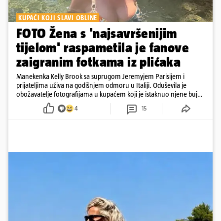
KUPAĆI KOJI SLAVI OBLINE
FOTO Žena s 'najsavršenijim
tijelom' raspametila je fanove
zaigranim fotkama iz plićaka
Manekenka Kelly Brook sa suprugom Jeremyjem Parisijem i
prijateljima uživa na godišnjem odmoru u Italiji. Oduševila je
obožavatelje fotografijama u kupaćem koji je istaknuo njene bujne
obline
4
15