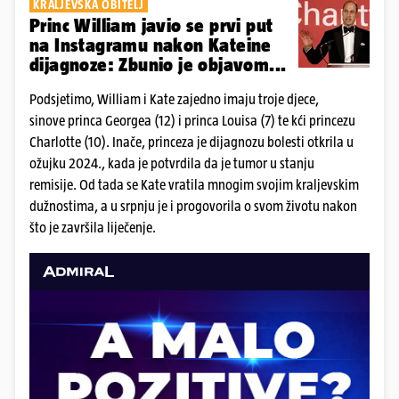
KRALJEVSKA OBITELJ
Princ William javio se prvi put
na Instagramu nakon Kateine
dijagnoze: Zbunio je objavom...
Podsjetimo, William i Kate zajedno imaju troje djece,
sinove princa Georgea (12) i princa Louisa (7) te kći princezu
Charlotte (10). Inače, princeza je dijagnozu bolesti otkrila u
ožujku 2024., kada je potvrdila da je tumor u stanju
remisije. Od tada se Kate vratila mnogim svojim kraljevskim
dužnostima, a u srpnju je i progovorila o svom životu nakon
što je završila liječenje.