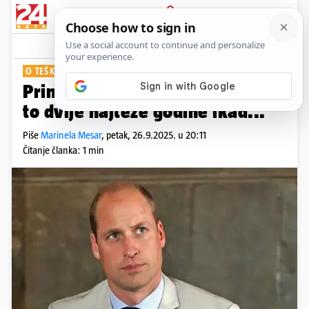
PRIJAVA
Show
Komentari
0
O TEŠKOM PERIODU
Princ William iskreno: 'Bile su
to dvije najteže godine ikad...'
Piše
Marinela Mesar
,
petak, 26.9.2025. u 20:11
Čitanje članka: 1 min