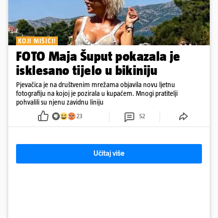
KOJI MIŠIĆI!
FOTO Maja Šuput pokazala je
isklesano tijelo u bikiniju
Pjevačica je na društvenim mrežama objavila novu ljetnu
fotografiju na kojoj je pozirala u kupaćem. Mnogi pratitelji
pohvalili su njenu zavidnu liniju
23
52
Učitaj više