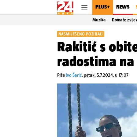
PLUS+
NEWS
Muzika
Domaće zvije
NASMIJEŠENO POZIRALI
Rakitić s obit
radostima na 
Piše
Ivo Šarić
,
petak, 5.7.2024. u 17:07