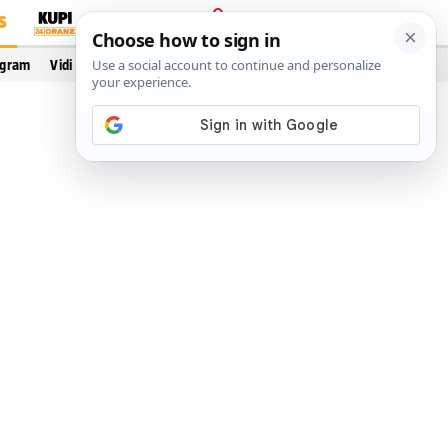
S
PRIJAVA
ogram
Vidi još…