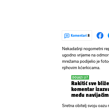
Komentari
8
Nekadašnji nogometni re
ugodno vrijeme na odmoru
mrežama podijelio je fot
njihovim kćerkicama.
DOLAZI LI?
Rakitić sve bli
komentar izazva
među navijačima 
Sretna obitelj svoju oazu