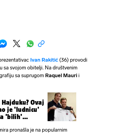
prezentativac
Ivan Rakitić
(36) provodi
 sa svojom obitelji. Na društvenim
ografiju sa suprugom
Raquel Mauri
i
že Hajduku? Ovaj
o je 'ludnicu'
'bilih'...
 mira pronašla je na popularnim