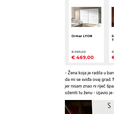
- Žena koja je radila u ba
da mi se sviđa ovaj grad. 
jer nisam znao ni riječ š
oženiti tu ženu - izjavio