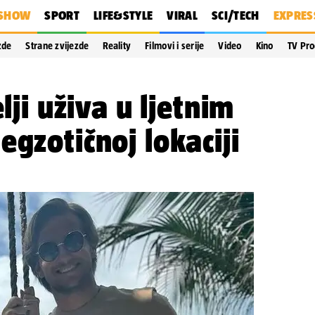
SHOW
SPORT
LIFE&STYLE
VIRAL
SCI/TECH
EXPRES
zde
Strane zvijezde
Reality
Filmovi i serije
Video
Kino
TV Pr
elji uživa u ljetnim
egzotičnoj lokaciji