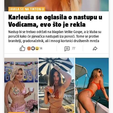
JAVILA SE NA TIKTOK-U
Karleuša se oglasila o nastupu u
Vodicama, evo što je rekla
Nastup bi se trebao održati na blagdan Velike Gospe, a iz kluba su
poručili kako će pjevačica nastupati iza ponoći. Tome se protive
branitelji, gradonačelnik, ali i mnogi korisnici društvenih mreža
14
77