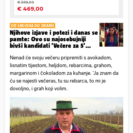
OD SMIJEHA DO DRAME
Njihove izjave i potezi i danas se
pamte: Ovo su najosebujniji
bivši kandidati 'Večere za 5'...
Nenad će svoju večeru pripremiti s avokadom,
lisnatim tijestom, heljdom, rebarcima, grahom,
margarinom i čokoladom za kuhanje. 'Ja znam da
ću se najesti večeras, tu su rebarca, to mi je
dovoljno, i grah koji volim.