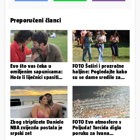
Preporučeni članci
Evo što vas čeka u
FOTO Šeširi i prozračne
omiljenim sapunicama:
haljine: Pogledajte kako
Hoće li liječnici spasiti
su se dame sredile za
Melek i nerođeno dijete?
311. Sinjsku alku
Zbog striptizete Daniele
FOTO Evo atmosfere s
NBA zvijezda postala je
Poljuda! Torcida digla
srpski zet
poruku za Ivana
Turudića, na susretu i