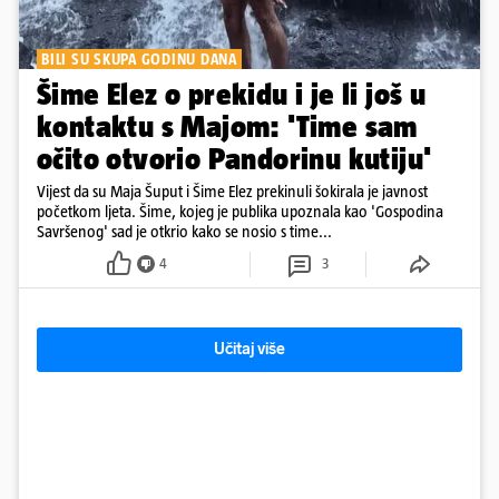
BILI SU SKUPA GODINU DANA
Šime Elez o prekidu i je li još u
kontaktu s Majom: 'Time sam
očito otvorio Pandorinu kutiju'
Vijest da su Maja Šuput i Šime Elez prekinuli šokirala je javnost
početkom ljeta. Šime, kojeg je publika upoznala kao 'Gospodina
Savršenog' sad je otkrio kako se nosio s time...
4
3
Učitaj više