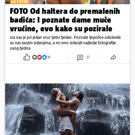
24 FOTKE
FOTO Od haltera do premalenih
badića: I poznate dame muče
vrućine, evo kako su pozirale
Iza nas je još jedan vruć ljetni tjedan. Poznate ljepotice oduševile
su nas svojim izdanjima, a mi smo izdvojili najbolje fotografije
ovog tjedna
16
27