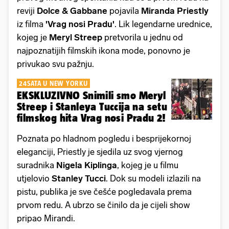
reviji
Dolce & Gabbane
pojavila
Miranda Priestly
iz filma
'Vrag nosi Pradu'
. Lik legendarne urednice,
kojeg je
Meryl Streep
pretvorila u jednu od
najpoznatijih filmskih ikona mode, ponovno je
privukao svu pažnju.
24SATA U NEW YORKU
EKSKLUZIVNO Snimili smo Meryl
Streep i Stanleya Tuccija na setu
filmskog hita Vrag nosi Pradu 2!
Poznata po hladnom pogledu i besprijekornoj
eleganciji, Priestly je sjedila uz svog vjernog
suradnika
Nigela Kiplinga
, kojeg je u filmu
utjelovio
Stanley Tucci
. Dok su modeli izlazili na
pistu, publika je sve češće pogledavala prema
prvom redu. A ubrzo se činilo da je cijeli show
pripao Mirandi.