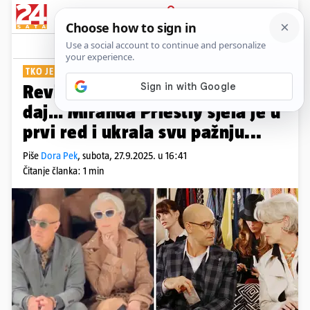
PRIJAVA
Show
Komentari
0
TKO JE PORED NJE GLEDAO KOLEKCIJU?
Revija Dolce&Gabbane? Ma
daj… Miranda Priestly sjela je u
prvi red i ukrala svu pažnju...
Piše
Dora Pek
,
subota, 27.9.2025. u 16:41
Čitanje članka: 1 min