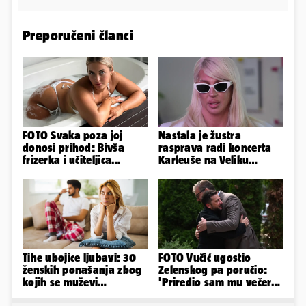
Preporučeni članci
FOTO Svaka poza joj
Nastala je žustra
donosi prihod: Bivša
rasprava radi koncerta
frizerka i učiteljica
Karleuše na Veliku
oblinama je zapalila
Gospu, oglasili se i
Instagram
organizatori
Tihe ubojice ljubavi: 30
FOTO Vučić ugostio
ženskih ponašanja zbog
Zelenskog pa poručio:
kojih se muževi
'Priredio sam mu večeru
emocionalno distanciraju
i poželio dobrodošlicu'