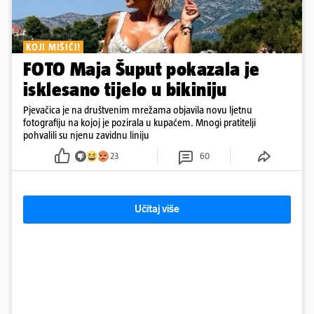
KOJI MIŠIĆI!
FOTO Maja Šuput pokazala je
isklesano tijelo u bikiniju
Pjevačica je na društvenim mrežama objavila novu ljetnu
fotografiju na kojoj je pozirala u kupaćem. Mnogi pratitelji
pohvalili su njenu zavidnu liniju
23
60
Učitaj više