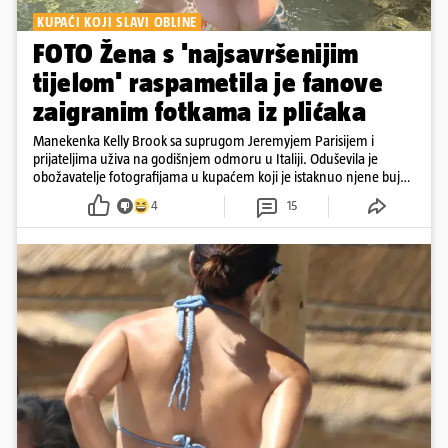
KUPAĆI KOJI SLAVI OBLINE
FOTO Žena s 'najsavršenijim
tijelom' raspametila je fanove
zaigranim fotkama iz plićaka
Manekenka Kelly Brook sa suprugom Jeremyjem Parisijem i
prijateljima uživa na godišnjem odmoru u Italiji. Oduševila je
obožavatelje fotografijama u kupaćem koji je istaknuo njene bujne
obline
4
15