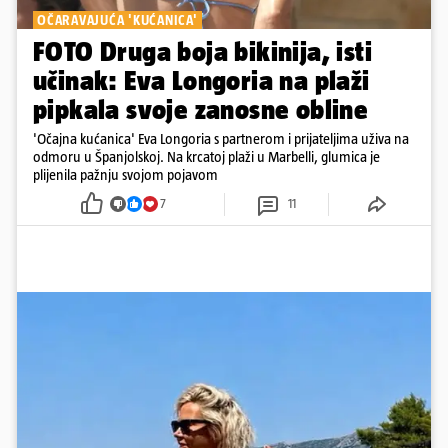
OČARAVAJUĆA 'KUĆANICA'
FOTO Druga boja bikinija, isti
učinak: Eva Longoria na plaži
pipkala svoje zanosne obline
'Očajna kućanica' Eva Longoria s partnerom i prijateljima uživa na
odmoru u Španjolskoj. Na krcatoj plaži u Marbelli, glumica je
plijenila pažnju svojom pojavom
7
11