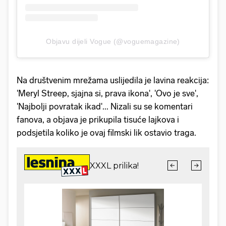
Objavu dijeli Vogue (@voguemagazine)
Na društvenim mrežama uslijedila je lavina reakcija:
'Meryl Streep, sjajna si, prava ikona', 'Ovo je sve',
'Najbolji povratak ikad'... Nizali su se komentari
fanova, a objava je prikupila tisuće lajkova i
podsjetila koliko je ovaj filmski lik ostavio traga.