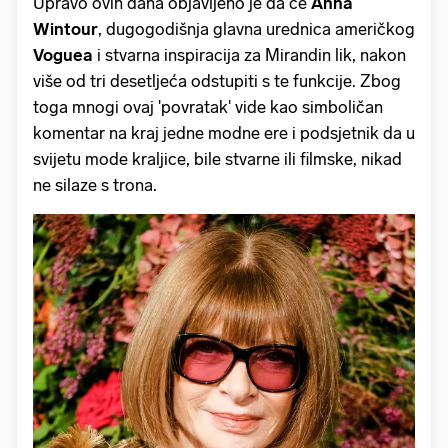
Upravo ovih dana objavljeno je da će
Anna
Wintour
, dugogodišnja glavna urednica američkog
Voguea
i stvarna inspiracija za Mirandin lik, nakon
više od tri desetljeća odstupiti s te funkcije. Zbog
toga mnogi ovaj 'povratak' vide kao simboličan
komentar na kraj jedne modne ere i podsjetnik da u
svijetu mode kraljice, bile stvarne ili filmske, nikad
ne silaze s trona.