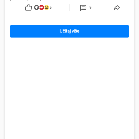
5
9
Učitaj više