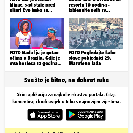
klinac, sad staje pred
resortu 10 godina -
oltar! Evo kako se
izbjegnite ovih 19
mijenjao jedan od
grešaka i olakšajte si
najvećih...
odmor
FOTO Nadal ju je gutao
FOTO Pogledajte kako
očima u Brazilu. Gdje je
slave pobjednici 29.
ova hostesa 12 godina
Maratona lađa
poslije i kako izgleda?
Sve što je bitno, na dohvat ruke
Skini aplikaciju za najbolje iskustvo portala. Čitaj,
komentiraj i budi uvijek u toku s najnovijim vijestima.