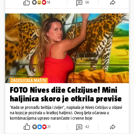
14
56
ZAGOLICALA MAŠTU
FOTO Nives diže Celzijuse! Mini
haljinica skoro je otkrila previše
'Kada se pronađu beštija i zvijer', napisala je Nives Celzijus u objavi
na kojoj je pozirala u kratkoj haljinici. Ovog ljeta očarava u
kombinacijama upravo narančaste i crvene boje
21
42