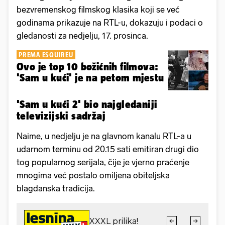
bezvremenskog filmskog klasika koji se već
godinama prikazuje na RTL-u, dokazuju i podaci o
gledanosti za nedjelju, 17. prosinca.
PREMA ESQUIREU
Ovo je top 10 božićnih filmova:
'Sam u kući' je na petom mjestu
'Sam u kući 2' bio najgledaniji
televizijski sadržaj
Naime, u nedjelju je na glavnom kanalu RTL-a u
udarnom terminu od 20.15 sati emitiran drugi dio
tog popularnog serijala, čije je vjerno praćenje
mnogima već postalo omiljena obiteljska
blagdanska tradicija.