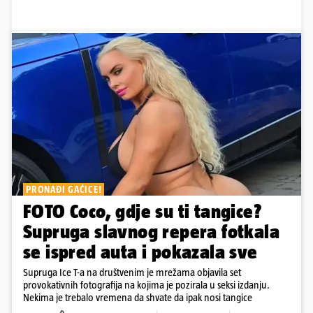
PRONAĐI GAĆICE!
FOTO Coco, gdje su ti tangice?
Supruga slavnog repera fotkala
se ispred auta i pokazala sve
Supruga Ice T-a na društvenim je mrežama objavila set
provokativnih fotografija na kojima je pozirala u seksi izdanju.
Nekima je trebalo vremena da shvate da ipak nosi tangice