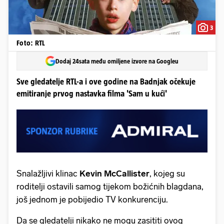
3
Foto: RTL
Dodaj 24sata među omiljene izvore na Googleu
Sve gledatelje RTL-a i ove godine na Badnjak očekuje
emitiranje prvog nastavka filma 'Sam u kući'
Snalažljivi klinac
Kevin McCallister
, kojeg su
roditelji ostavili samog tijekom božićnih blagdana,
još jednom je pobijedio TV konkurenciju.
Da se gledatelji nikako ne mogu zasititi ovog