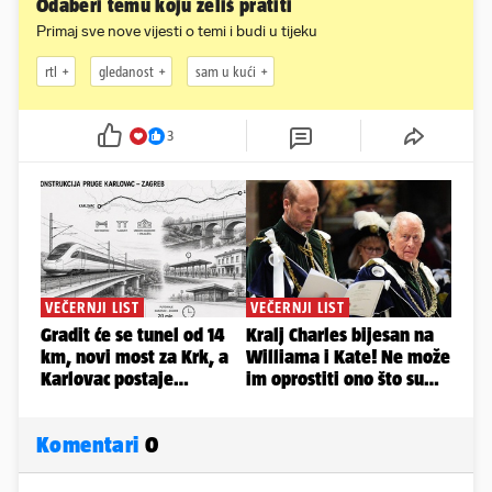
Odaberi temu koju želiš pratiti
Primaj sve nove vijesti o temi i budi u tijeku
rtl
gledanost
sam u kući
3
Komentari
0