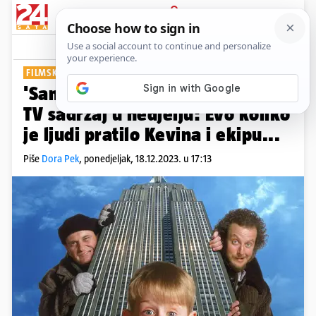
PRIJAVA
Show
Komentari
0
FILMSKI KLASIK
'Sam u kući 2' bio najgledaniji
TV sadržaj u nedjelju: Evo koliko
je ljudi pratilo Kevina i ekipu...
Piše
Dora Pek
,
ponedjeljak, 18.12.2023. u 17:13