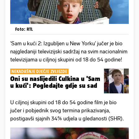
Foto: RTL
'Sam u kući 2: Izgubljen u New Yorku' jučer je bio
najgledaniji televizijski sadržaj na svim nacionalnim
televizijama u ciljnoj skupini od 18 do 54 godine!
NEKADAŠNJE DJEČJE ZVIJEZDE
Oni su naslijedili Culkina u 'Sam
u kući': Pogledajte gdje su sad
U ciljnoj skupini od 18 do 54 godine film je bio
jučer i pobjednik svog termina prikazivanja,
postigavši sjajnih 34% udjela u gledanosti (SHR).