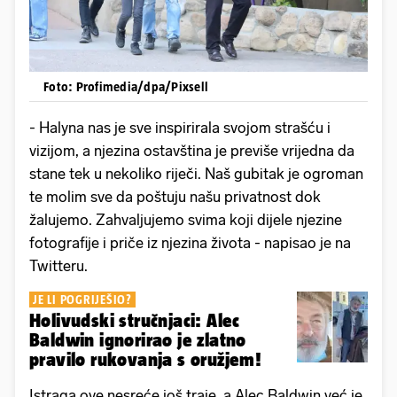
Foto: Profimedia/dpa/Pixsell
- Halyna nas je sve inspirirala svojom strašću i
vizijom, a njezina ostavština je previše vrijedna da
stane tek u nekoliko riječi. Naš gubitak je ogroman
te molim sve da poštuju našu privatnost dok
žalujemo. Zahvaljujemo svima koji dijele njezine
fotografije i priče iz njezina života - napisao je na
Twitteru.
JE LI POGRIJEŠIO?
Holivudski stručnjaci: Alec
Baldwin ignorirao je zlatno
pravilo rukovanja s oružjem!
Istraga ove nesreće još traje, a Alec Baldwin već je