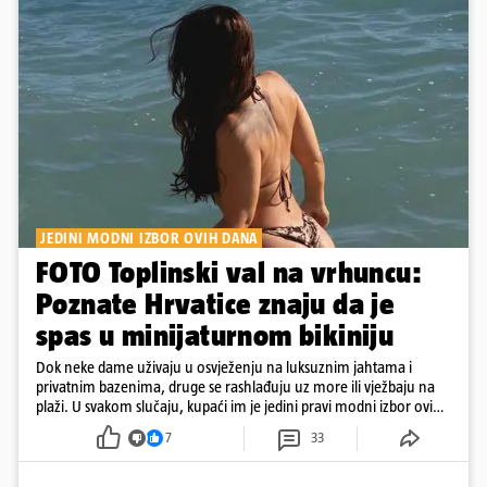
JEDINI MODNI IZBOR OVIH DANA
FOTO Toplinski val na vrhuncu:
Poznate Hrvatice znaju da je
spas u minijaturnom bikiniju
Dok neke dame uživaju u osvježenju na luksuznim jahtama i
privatnim bazenima, druge se rashlađuju uz more ili vježbaju na
plaži. U svakom slučaju, kupaći im je jedini pravi modni izbor ovih
dana
7
33