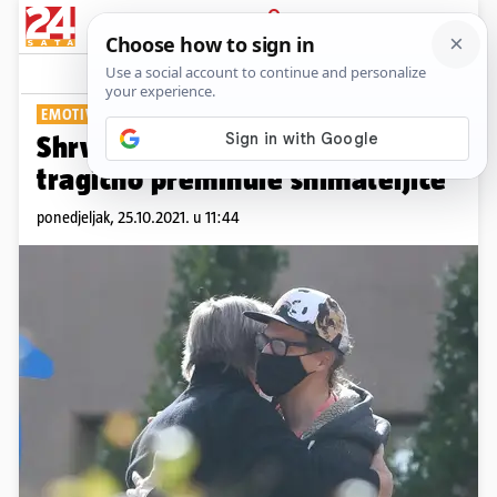
PRIJAVA
Show
Komentari
13
EMOTIVNI SUSRET NA KOMEMORACIJI
Shrvani Baldwin grlio supruga
tragično preminule snimateljice
ponedjeljak, 25.10.2021. u 11:44