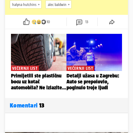
halyna hutchins
alec baldwin
10
13
Komentari
13