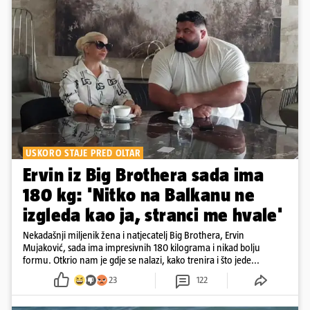
USKORO STAJE PRED OLTAR
Ervin iz Big Brothera sada ima
180 kg: 'Nitko na Balkanu ne
izgleda kao ja, stranci me hvale'
Nekadašnji miljenik žena i natjecatelj Big Brothera, Ervin
Mujaković, sada ima impresivnih 180 kilograma i nikad bolju
formu. Otkrio nam je gdje se nalazi, kako trenira i što jede...
23
122