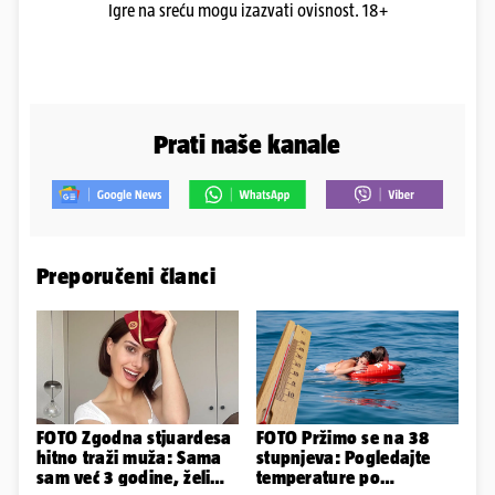
Igre na sreću mogu izazvati ovisnost. 18+
Prati naše kanale
Preporučeni članci
FOTO Zgodna stjuardesa
FOTO Pržimo se na 38
hitno traži muža: Sama
stupnjeva: Pogledajte
sam već 3 godine, želim
temperature po