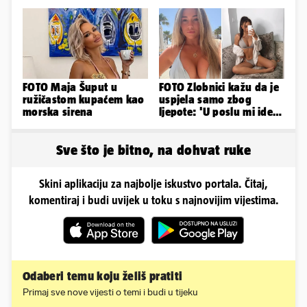
da bude stariji...
gradovima
FOTO Maja Šuput u
FOTO Zlobnici kažu da je
ružičastom kupaćem kao
uspjela samo zbog
morska sirena
ljepote: 'U poslu mi ide
jer imam strategiju'
Sve što je bitno, na dohvat ruke
Skini aplikaciju za najbolje iskustvo portala. Čitaj,
komentiraj i budi uvijek u toku s najnovijim vijestima.
Odaberi temu koju želiš pratiti
Primaj sve nove vijesti o temi i budi u tijeku