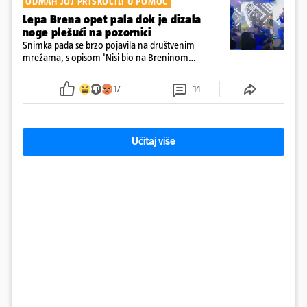
ODMAH JOJ PRISKOČILI U POMOĆ
Lepa Brena opet pala dok je dizala
noge plešući na pozornici
Snimka pada se brzo pojavila na društvenim
mrežama, s opisom 'Nisi bio na Breninom
koncertu, ako Brena nije pala pred tobom'.
Srećom, pjevačica se nije ozlijedila nego je s
17
14
osmijehom nastavila pjevati
Učitaj više