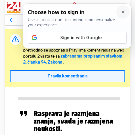
PRIJAVA
Komentari
Relevantni
Važna obavijest:
Svaki korisnik koji želi komentirati članke obvezan je
prethodno se upoznati s Pravilima komentiranja na web
portalu 24sata te sa
zabranama propisanim stavkom
2. članka 94. Zakona
.
Pravila komentiranja
Rasprava je razmjena
znanja, svađa je razmjena
neukosti.