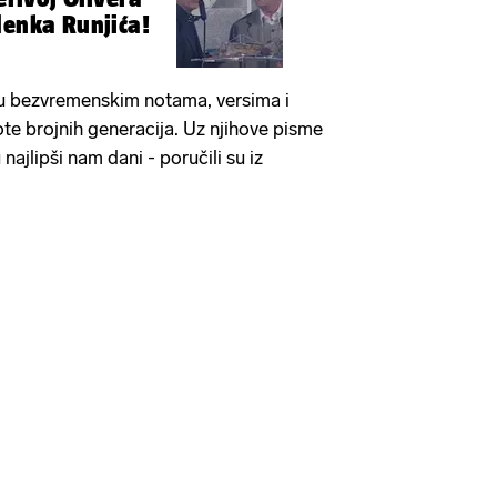
denka Runjića!
su bezvremenskim notama, versima i
ote brojnih generacija. Uz njihove pisme
 najlipši nam dani - poručili su iz