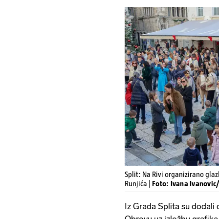
Split: Na Rivi organizirano gl
Runjića |
Foto: Ivana Ivanovic/
Iz Grada Splita su dodali 
Obrovu uz izložbu grafik