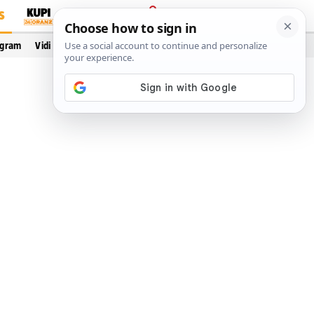
S
PRIJAVA
ogram
Vidi još…