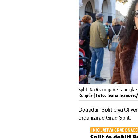
Split: Na Rivi organizirano gl
Runjića |
Foto: Ivana Ivanovic/
Događaj "Split piva Oliver
organizirao Grad Split.
INICIJATIVA GRADONAČE
Split će dobiti 