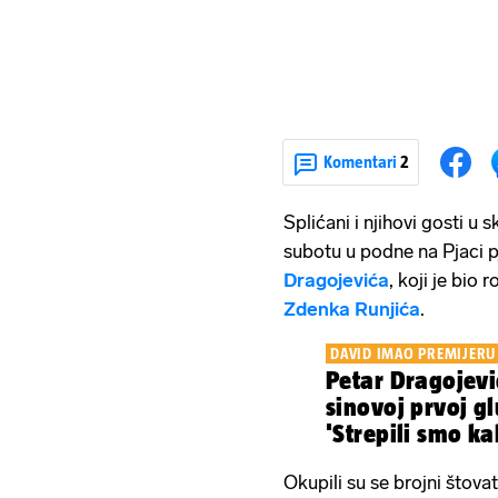
Komentari
2
Splićani i njihovi gosti u
subotu u podne na Pjaci 
Dragojevića
, koji je bio 
Zdenka Runjića
.
DAVID IMAO PREMIJERU 
Petar Dragojevi
sinovoj prvoj g
'Strepili smo ka
ispasti'
Okupili su se brojni štova