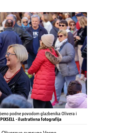
azbeno podne povodom glazbenika Olivera i
PIXSELL - ilustrativna fotografija
i Oliverova supruga Vesna.