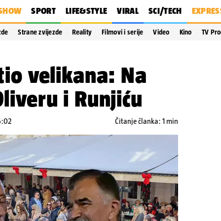
SHOW
SPORT
LIFE&STYLE
VIRAL
SCI/TECH
EXPRES
zde
Strane zvijezde
Reality
Filmovi i serije
Video
Kino
TV Pr
etio velikana: Na
Oliveru i Runjiću
5:02
Čitanje članka: 1 min