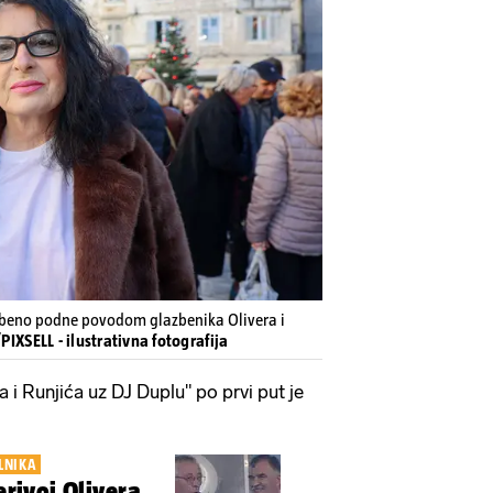
azbeno podne povodom glazbenika Olivera i
PIXSELL - ilustrativna fotografija
a i Runjića uz DJ Duplu" po prvi put je
LNIKA
Perivoj Olivera