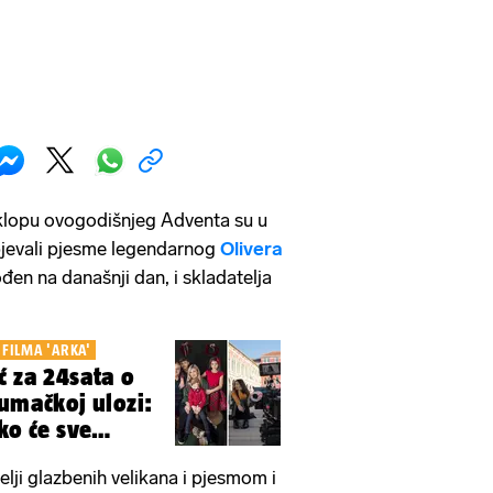
 sklopu ovogodišnjeg Adventa su u
pjevali pjesme legendarnog
Olivera
rođen na današnji dan, i skladatelja
FILMA 'ARKA'
ć za 24sata o
lumačkoj ulozi:
ko će sve
telji glazbenih velikana i pjesmom i