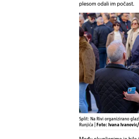
plesom odali im počast.
Split: Na Rivi organizirano gl
Runjića |
Foto: Ivana Ivanovic/
Među okupljenima je bila 