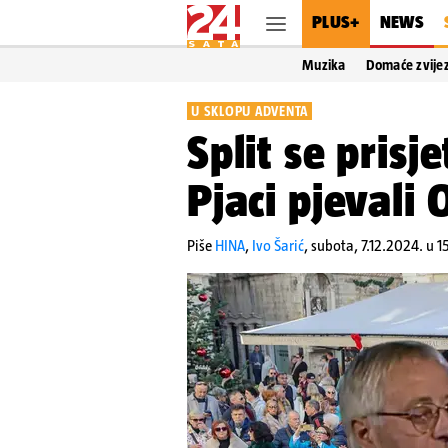
PLUS+
NEWS
Muzika
Domaće zvije
U SKLOPU ADVENTA
Split se prisj
Pjaci pjevali 
Piše
HINA
,
Ivo Šarić
,
subota, 7.12.2024. u 1