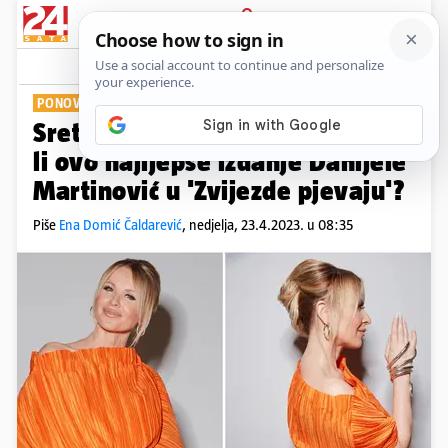
PRIJAVA
Show
Komentari
27
PONOVNO ZABLISTALA
Sretno zaljubljena pjevačica: Je
li ovo najljepše izdanje Danijele
Martinović u 'Zvijezde pjevaju'?
Piše
Ena Domić Čaldarević
,
nedjelja, 23.4.2023. u 08:35