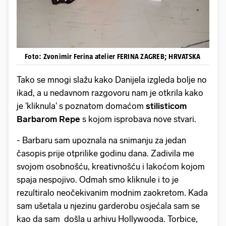
Foto: Zvonimir Ferina atelier FERINA ZAGREB; HRVATSKA
Tako se mnogi slažu kako Danijela izgleda bolje no
ikad, a u nedavnom razgovoru nam je otkrila kako
je 'kliknula' s poznatom domaćom
stilisticom
Barbarom Repe
s kojom isprobava nove stvari.
- Barbaru sam upoznala na snimanju za jedan
časopis prije otprilike godinu dana. Zadivila me
svojom osobnošću, kreativnošću i lakoćom kojom
spaja nespojivo. Odmah smo kliknule i to je
rezultiralo neočekivanim modnim zaokretom. Kada
sam ušetala u njezinu garderobu osjećala sam se
kao da sam došla u arhivu Hollywooda. Torbice,