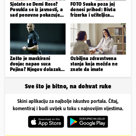
Sjećate se Demi Rose?
FOTO Svaka poza joj
Povukla se iz javnosti, a
donosi prihod: Bivša
sad ponovno pokazuje
frizerka i učiteljica
obline. Ovako izgleda
oblinama je zapalila
Instagram
Zašto je maskirani
Ozbiljna zdravstvena
dvojac napao suca
stanja koja možda ne
Pejina? Njegov dolazak u
znate da imate
Zračnu luku izazvao je
čuđenje
Sve što je bitno, na dohvat ruke
Skini aplikaciju za najbolje iskustvo portala. Čitaj,
komentiraj i budi uvijek u toku s najnovijim vijestima.