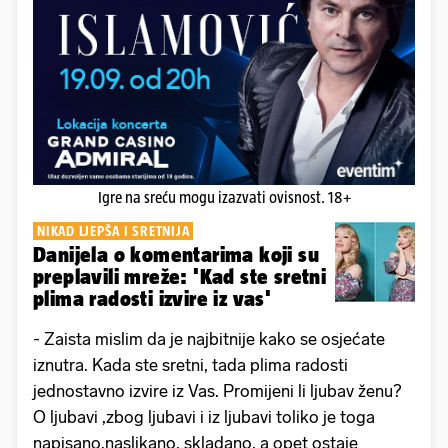
Igre na sreću mogu izazvati ovisnost. 18+
NIKAD LJEPŠA I SRETNIJA
Danijela o komentarima koji su
preplavili mreže: 'Kad ste sretni
plima radosti izvire iz vas'
- Zaista mislim da je najbitnije kako se osjećate
iznutra. Kada ste sretni, tada plima radosti
jednostavno izvire iz Vas. Promijeni li ljubav ženu?
O ljubavi ,zbog ljubavi i iz ljubavi toliko je toga
napisano,naslikano, skladano, a opet ostaje