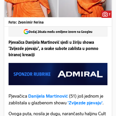
7
Foto: Zvonimir Ferina
Dodaj 24sata među omiljene izvore na Googleu
Pjevačica Danijela Martinović sjedi u žiriju showa
'Zvijezde pjevaju', a svake subote zablista u pomno
biranoj kreaciji
Pjevačica
Danijela Martinović
(51) još jednom je
zablistala u glazbenom showu
'Zvijezde pjevaju'
.
Ovoga puta, nosila je dugu, narančastu haljinu Cult