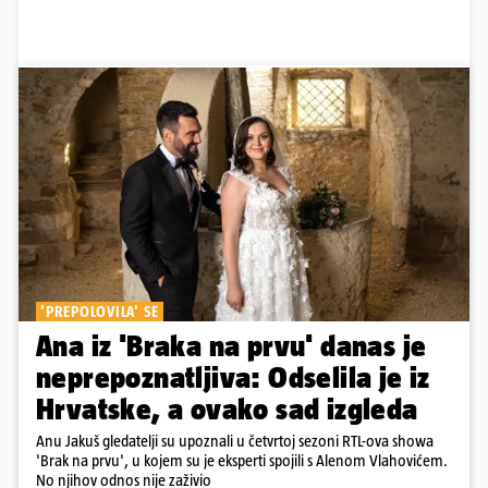
'PREPOLOVILA' SE
Ana iz 'Braka na prvu' danas je
neprepoznatljiva: Odselila je iz
Hrvatske, a ovako sad izgleda
Anu Jakuš gledatelji su upoznali u četvrtoj sezoni RTL-ova showa
'Brak na prvu', u kojem su je eksperti spojili s Alenom Vlahovićem.
No njihov odnos nije zaživio