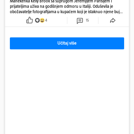
Manekenka Kelly Brook sa suprugom Jeremyjem Parisijem i
prijateljima uživa na godišnjem odmoru u Italiji. Oduševila je
obožavatelje fotografijama u kupaćem koji je istaknuo njene bujne
obline
4
15
Učitaj više