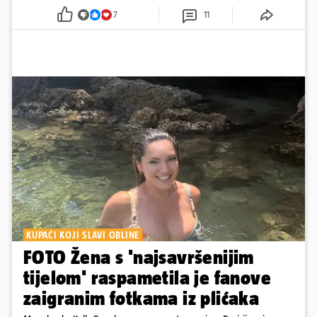
7
11
KUPAĆI KOJI SLAVI OBLINE
FOTO Žena s 'najsavršenijim
tijelom' raspametila je fanove
zaigranim fotkama iz plićaka