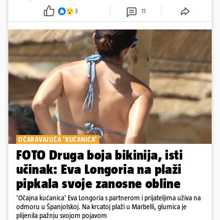
3
11
OČARAVAJUĆA 'KUĆANICA'
FOTO Druga boja bikinija, isti
učinak: Eva Longoria na plaži
pipkala svoje zanosne obline
'Očajna kućanica' Eva Longoria s partnerom i prijateljima uživa na
odmoru u Španjolskoj. Na krcatoj plaži u Marbelli, glumica je
plijenila pažnju svojom pojavom