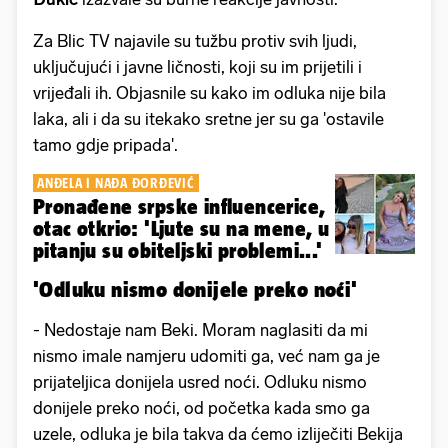
Za Blic TV najavile su tužbu protiv svih ljudi,
uključujući i javne ličnosti, koji su im prijetili i
vrijeđali ih. Objasnile su kako im odluka nije bila
laka, ali i da su itekako sretne jer su ga 'ostavile
tamo gdje pripada'.
ANĐELA I NAĐA ĐORĐEVIĆ
Pronađene srpske influencerice,
otac otkrio: 'Ljute su na mene, u
pitanju su obiteljski problemi...'
'Odluku nismo donijele preko noći'
- Nedostaje nam Beki. Moram naglasiti da mi
nismo imale namjeru udomiti ga, već nam ga je
prijateljica donijela usred noći. Odluku nismo
donijele preko noći, od početka kada smo ga
uzele, odluka je bila takva da ćemo izliječiti Bekija