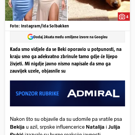
4
Foto: Instagram/Ida Solbakken
Dodaj 24sata među omiljene izvore na Googleu
Kada smo vidjele da se Beki oporavio u potpunosti, na
kraju smo ga adekvatno zbrinule tamo gdje će lijepo
živjeti. Mi nigdje javno nismo napisale da smo ga
zauvijek uzele, objasnile su
Nakon što su objavile da su udomile pa vratile psa
Bekija
u azil, srpske influencerice
Natalija
i
Julija
Đukić
izazvale su burne reakcije javnosti.