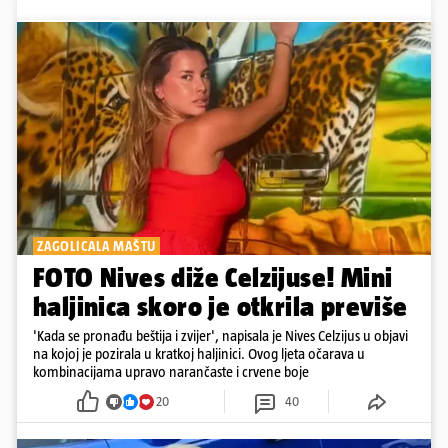
ZAGOLICALA MAŠTU
FOTO Nives diže Celzijuse! Mini
haljinica skoro je otkrila previše
'Kada se pronađu beštija i zvijer', napisala je Nives Celzijus u objavi
na kojoj je pozirala u kratkoj haljinici. Ovog ljeta očarava u
kombinacijama upravo narančaste i crvene boje
20
40