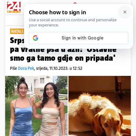
PRIJAVA
Show
Komentari
9
NATALIJA I JULIJA ĐUKIĆ
Srpske influencerice udomile su
pa vratile psa u azil: 'Ostavile
smo ga tamo gdje on pripada'
Piše
Dora Pek
,
srijeda, 11.10.2023. u 12:52