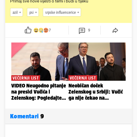
Primaj sve nove vijesti o temi i budi u tijeku
azil
psi
srpske influencerice
7
9
Komentari
9