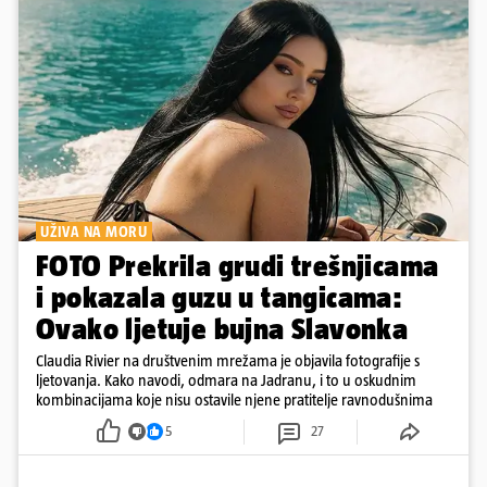
UŽIVA NA MORU
FOTO Prekrila grudi trešnjicama
i pokazala guzu u tangicama:
Ovako ljetuje bujna Slavonka
Claudia Rivier na društvenim mrežama je objavila fotografije s
ljetovanja. Kako navodi, odmara na Jadranu, i to u oskudnim
kombinacijama koje nisu ostavile njene pratitelje ravnodušnima
5
27