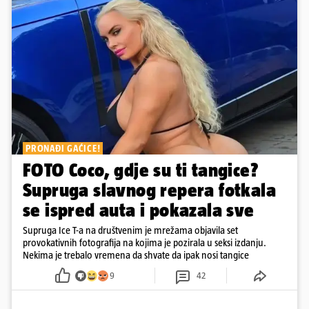
PRONAĐI GAĆICE!
FOTO Coco, gdje su ti tangice?
Supruga slavnog repera fotkala
se ispred auta i pokazala sve
Supruga Ice T-a na društvenim je mrežama objavila set
provokativnih fotografija na kojima je pozirala u seksi izdanju.
Nekima je trebalo vremena da shvate da ipak nosi tangice
9
42