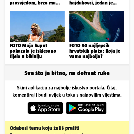
prosvjedom, brzo mu
hajdukovci, jedan je
stigao odgovor građana
napuhao 3,3 promila...
Gospića
FOTO Maja Šuput
FOTO 50 najljepših
pokazala je isklesano
hrvatskih plaža: Koja je
tijelo u bikiniju
vama najbolja?
Sve što je bitno, na dohvat ruke
Skini aplikaciju za najbolje iskustvo portala. Čitaj,
komentiraj i budi uvijek u toku s najnovijim vijestima.
Odaberi temu koju želiš pratiti