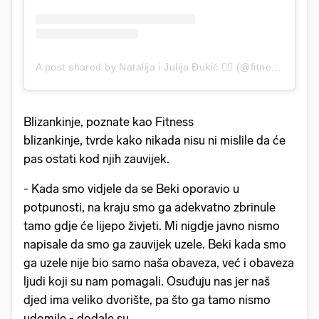
A post shared by Natalija i Julija Đukić 👯‍♀️ (@fitness.bliznakinje)
Blizankinje, poznate kao Fitness
blizankinje, tvrde kako nikada nisu ni mislile da će
pas ostati kod njih zauvijek.
- Kada smo vidjele da se Beki oporavio u
potpunosti, na kraju smo ga adekvatno zbrinule
tamo gdje će lijepo živjeti. Mi nigdje javno nismo
napisale da smo ga zauvijek uzele. Beki kada smo
ga uzele nije bio samo naša obaveza, već i obaveza
ljudi koji su nam pomagali. Osuđuju nas jer naš
djed ima veliko dvorište, pa što ga tamo nismo
udomile - dodale su.