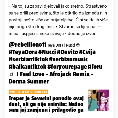
- Na toj su zabavi djelovali jako sretno. Strastveno
su se grlili pred svima, što je otkrilo da između njih
postoji nešto više od prijateljstva. Čini se da ih više
nije briga što drugi misle. Stvarno su lijep par –
mladi, uspješni, neka uživaju - dodao je izvor.
@rebelliono11
Teya Dora i Nucci 😉
#TeyaDora
#Nucci
#Devito
#Cvija
#serbiantiktok
#serbianmusic
#balkantiktok
#foryourepage
#foru
♬ I Feel Love - Afrojack Remix -
Donna Summer
PROPALA IM SURADNJA
Treper je Severini ponudio ovaj
duet, ali ga nije snimila: Našao
sam joj zamjenu i prilagodio ga