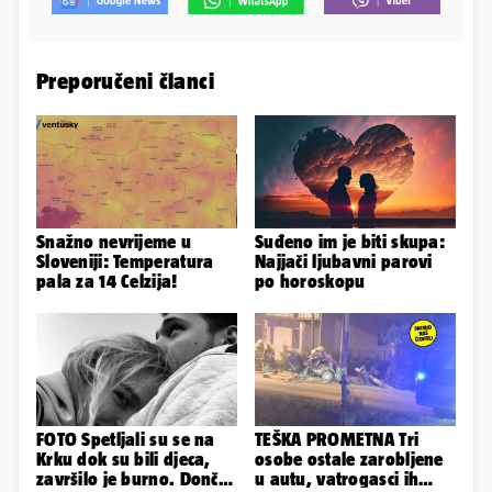
Preporučeni članci
Snažno nevrijeme u
Suđeno im je biti skupa:
Sloveniji: Temperatura
Najjači ljubavni parovi
pala za 14 Celzija!
po horoskopu
FOTO Spetljali su se na
TEŠKA PROMETNA Tri
Krku dok su bili djeca,
osobe ostale zarobljene
završilo je burno. Dončić
u autu, vatrogasci ih