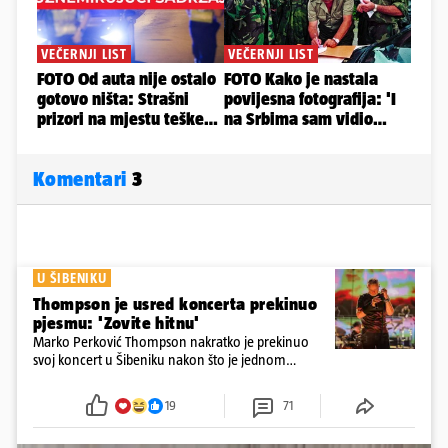
Komentari
3
U ŠIBENIKU
Thompson je usred koncerta prekinuo
pjesmu: 'Zovite hitnu'
Marko Perković Thompson nakratko je prekinuo
svoj koncert u Šibeniku nakon što je jednom
posjetitelju pozlilo tijekom nastupa
19
71