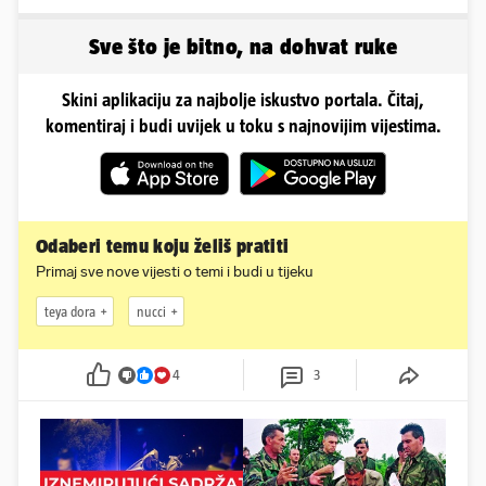
i Anamaria u novoj fazi
spašavali
Sve što je bitno, na dohvat ruke
Skini aplikaciju za najbolje iskustvo portala. Čitaj,
komentiraj i budi uvijek u toku s najnovijim vijestima.
Odaberi temu koju želiš pratiti
Primaj sve nove vijesti o temi i budi u tijeku
teya dora
nucci
4
3