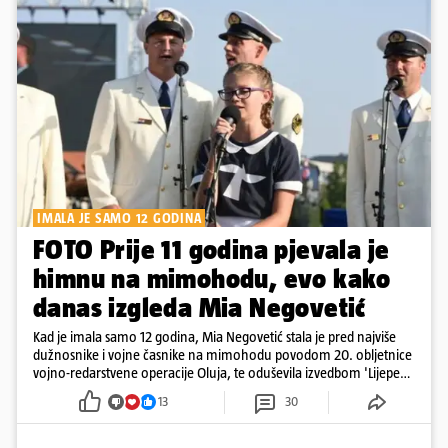
IMALA JE SAMO 12 GODINA
FOTO Prije 11 godina pjevala je
himnu na mimohodu, evo kako
danas izgleda Mia Negovetić
Kad je imala samo 12 godina, Mia Negovetić stala je pred najviše
dužnosnike i vojne časnike na mimohodu povodom 20. obljetnice
vojno-redarstvene operacije Oluja, te oduševila izvedbom 'Lijepe
naše'
13
30