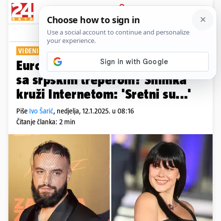
PRIJAVA
Show
Komentari
3
VIĐENI NA ZABAVI
Eurovizijska predstavnica u vezi
sa srpskim treperom? Snimka
kruži Internetom: 'Sretni su...'
Piše
Ivo Šarić
,
nedjelja, 12.1.2025. u 08:16
Čitanje članka: 2 min