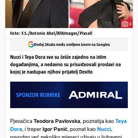
3
Foto: F.S./Antonio Ahel/ATAImages/Pixsell
Dodaj 24sata među omiljene izvore na Googleu
Nucci i Teya Dora sve su češće zajedno na istim
događanjima, a nedavno su prisustvovali proslavi na
kojoj je nastupao njihov prijatelj Devito
Pjevačica
Teodora Pavlovska
, poznatija kao
Teya
Dora
, i treper
Igor Panić
, poznat kao
Nucci
,
navodno već nekoliko mjeseci uživaju u ljubavnoj