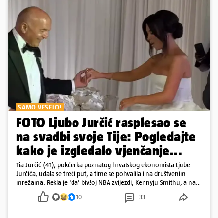
SAMO VESELO!
FOTO Ljubo Jurčić rasplesao se
na svadbi svoje Tije: Pogledajte
kako je izgledalo vjenčanje...
Tia Jurčić (41), pokćerka poznatog hrvatskog ekonomista Ljube
Jurčića, udala se treći put, a time se pohvalila i na društvenim
mrežama. Rekla je 'da' bivšoj NBA zvijezdi, Kennyju Smithu, a na
snimkama i fotografijama je pokazala vesele trenutke s vjenčanja
10
33