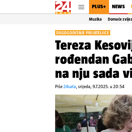
PLUS+
NEWS
Muzika
Domaće zvije
DUGOGODIŠNJE PRIJATELJICE
Tereza Kesovij
rođendan Gab
na nju sada vi
Piše
24sata
,
srijeda, 9.7.2025. u 20:54