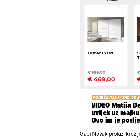
PODRŽAVALI JEDNO DR
VIDEO Matija De
uvijek uz majku
Ovo im je poslj
pjesma
Gabi Novak prolazi kroz j