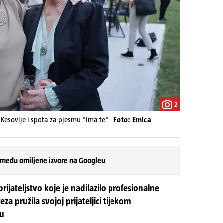
2
esovije i spota za pjesmu "Ima te" |
Foto: Emica
 među omiljene izvore na Googleu
prijateljstvo koje je nadilazilo profesionalne
a pružila svojoj prijateljici tijekom
ju