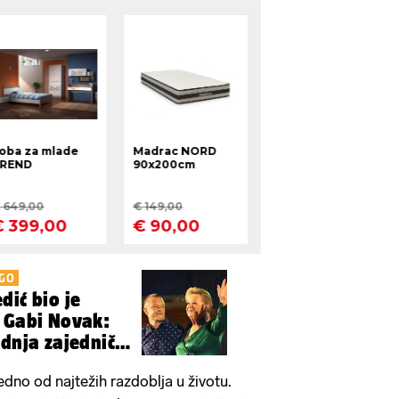
UGO
dić bio je
 Gabi Novak:
ednja zajednička
edno od najtežih razdoblja u životu.