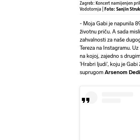
Zagreb: Koncert namijenjen pr
Vodotornja |
Foto: Sanjin Str
- Moja Gabi je napunila 8
životnu priču. A sada misli
zahvalnosti za naše dugogo
Tereza na Instagramu. Uz 
na kojoj, zajedno s drugi
'Hrabri ljudi', koju je Ga
suprugom
Arsenom Ded