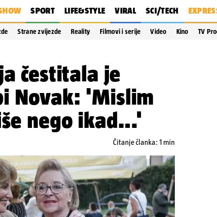
SHOW
SPORT
LIFE&STYLE
VIRAL
SCI/TECH
EXPRES
zde
Strane zvijezde
Reality
Filmovi i serije
Video
Kino
TV Pr
a čestitala je
i Novak: 'Mislim
še nego ikad...'
Čitanje članka: 1 min