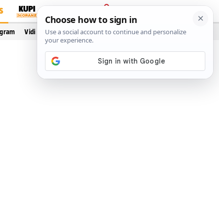
S
PRIJAVA
ogram
Vidi još…