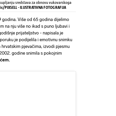
ikupljanju sredstava za obnovu vukovarskoga
ukic/PIXSELL - ILUSTRATIVNA FOTOGRAFIJA
9 godina. Više od 65 godina dijelimo
m na nju više no ikad s puno ljubavi i
dišnje prijateljstvo - napisala je
poruku je podijelila i emotivnu snimku
m hrvatskim pjevačima, izvodi pjesmu
bi 2002. godine snimila s pokojnim
ićem.