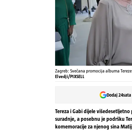
Zagreb: Svečana promocija albuma Tereze K
Elvedji/PIXSELL
Dodaj 24sata
Tereza i Gabi dijele višedesetljetno 
suradnje, a posebnu je podršku Terez
komemoracije za njenog sina Mati