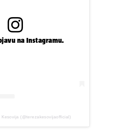
bjavu na Instagramu.
a Kesovija (@terezakesovijaofficial)