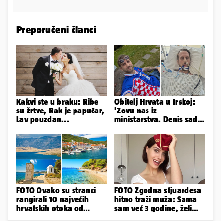
Preporučeni članci
Kakvi ste u braku: Ribe
Obitelj Hrvata u Irskoj:
su žrtve, Rak je papučar,
'Zovu nas iz
Lav pouzdan...
ministarstva. Denis sada
ima temperaturu. Strah
nas je'
FOTO Ovako su stranci
FOTO Zgodna stjuardesa
rangirali 10 najvećih
hitno traži muža: Sama
hrvatskih otoka od
sam već 3 godine, želim
najboljeg do najgoreg
da bude stariji...