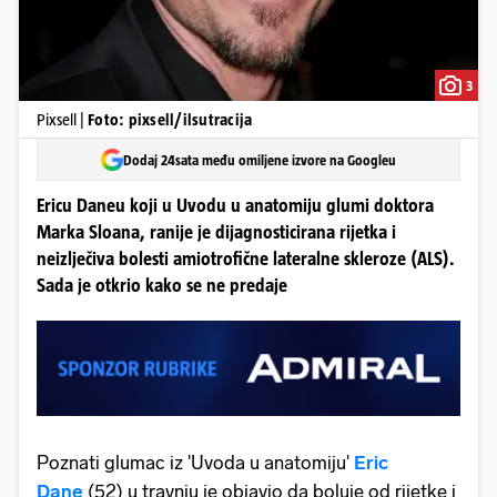
3
Pixsell |
Foto: pixsell/ilsutracija
Dodaj 24sata među omiljene izvore na Googleu
Ericu Daneu koji u Uvodu u anatomiju glumi doktora
Marka Sloana, ranije je dijagnosticirana rijetka i
neizlječiva bolesti amiotrofične lateralne skleroze (ALS).
Sada je otkrio kako se ne predaje
Poznati glumac iz 'Uvoda u anatomiju'
Eric
Dane
(52) u travnju je objavio da boluje od rijetke i