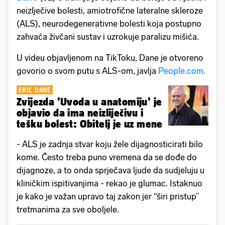
neizlječive bolesti, amiotrofične lateralne skleroze
(ALS), neurodegenerativne bolesti koja postupno
zahvaća živčani sustav i uzrokuje paralizu mišića.
U videu objavljenom na TikToku, Dane je otvoreno
govorio o svom putu s ALS-om, javlja
People.com.
ERIC DANE
Zvijezda 'Uvoda u anatomiju' je
objavio da ima neizliječivu i
tešku bolest: Obitelj je uz mene
- ALS je zadnja stvar koju žele dijagnosticirati bilo
kome. Često treba puno vremena da se dođe do
dijagnoze, a to onda sprječava ljude da sudjeluju u
kliničkim ispitivanjima - rekao je glumac. Istaknuo
je kako je važan upravo taj zakon jer “širi pristup”
tretmanima za sve oboljele.