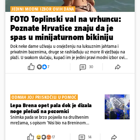
JEDINI MODNI IZBOR OVIH DANA
FOTO Toplinski val na vrhuncu:
Poznate Hrvatice znaju da je
spas u minijaturnom bikiniju
Dok neke dame uživaju u osvježenju na luksuznim jahtama i
privatnim bazenima, druge se rashlađuju uz more ili vježbaju na
plaži. U svakom slučaju, kupaći im je jedini pravi modni izbor ovih
dana
7
30
ODMAH JOJ PRISKOČILI U POMOĆ
Lepa Brena opet pala dok je dizala
noge plešući na pozornici
Snimka pada se brzo pojavila na društvenim
mrežama, s opisom 'Nisi bio na Breninom
koncertu, ako Brena nije pala pred tobom'.
Srećom, pjevačica se nije ozlijedila nego je s
17
14
osmijehom nastavila pjevati