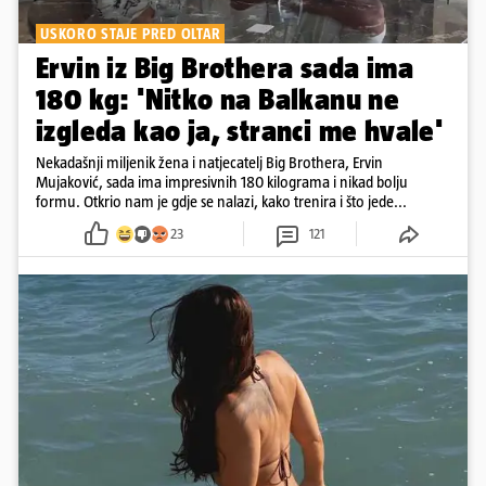
USKORO STAJE PRED OLTAR
Ervin iz Big Brothera sada ima
180 kg: 'Nitko na Balkanu ne
izgleda kao ja, stranci me hvale'
Nekadašnji miljenik žena i natjecatelj Big Brothera, Ervin
Mujaković, sada ima impresivnih 180 kilograma i nikad bolju
formu. Otkrio nam je gdje se nalazi, kako trenira i što jede...
23
121