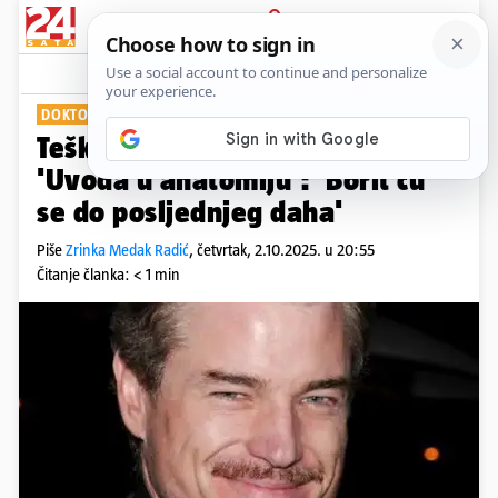
PRIJAVA
Show
Komentari
2
DOKTOR 'ZGODNI'
Teška bolest poznatog glumca iz
'Uvoda u anatomiju': 'Borit ću
se do posljednjeg daha'
Piše
Zrinka Medak Radić
,
četvrtak, 2.10.2025. u 20:55
Čitanje članka: < 1 min