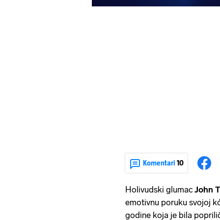
Komentari
10
Holivudski glumac
John T
emotivnu poruku svojoj kć
godine koja je bila poprili