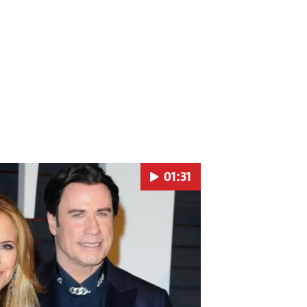
01:31
Pokretanje videa...