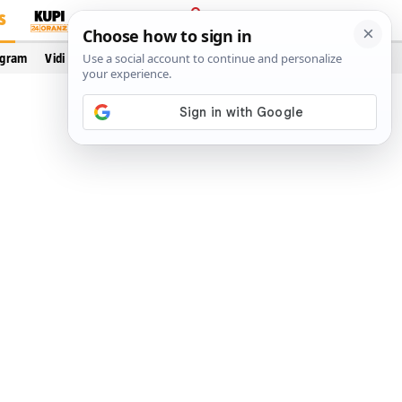
S
PRIJAVA
ogram
Vidi još…