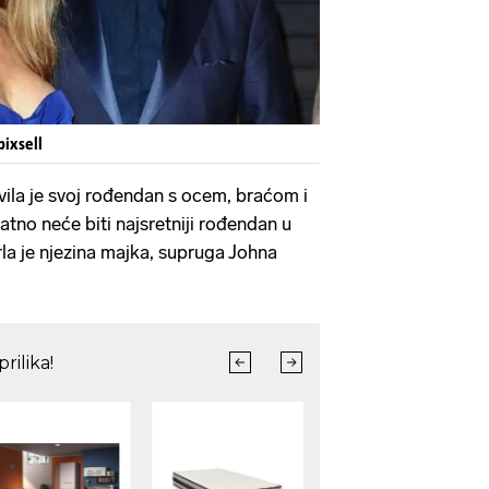
pixsell
vila je svoj rođendan s ocem, braćom i
jatno neće biti najsretniji rođendan u
rla je njezina majka, supruga Johna