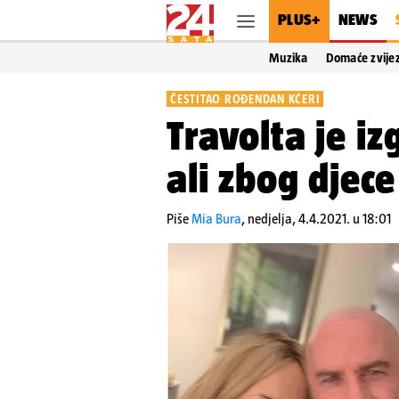
PLUS+
NEWS
Muzika
Domaće zvije
ČESTITAO ROĐENDAN KĆERI
Travolta je iz
ali zbog djec
Piše
Mia Bura
,
nedjelja, 4.4.2021. u 18:01