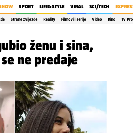
SHOW
SPORT
LIFE&STYLE
VIRAL
SCI/TECH
EXPRES
zde
Strane zvijezde
Reality
Filmovi i serije
Video
Kino
TV Pr
gubio ženu i sina,
e se ne predaje