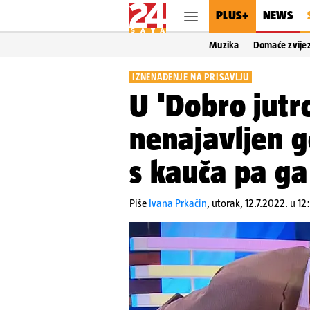
PLUS+
NEWS
Muzika
Domaće zvije
IZNENAĐENJE NA PRISAVLJU
U 'Dobro jutr
nenajavljen go
s kauča pa ga
Piše
Ivana Prkačin
,
utorak, 12.7.2022. u 12