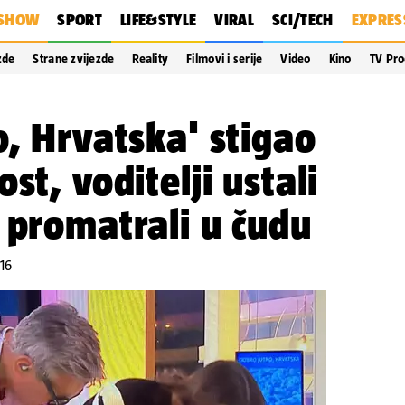
SHOW
SPORT
LIFE&STYLE
VIRAL
SCI/TECH
EXPRES
zde
Strane zvijezde
Reality
Filmovi i serije
Video
Kino
TV Pr
o, Hrvatska' stigao
st, voditelji ustali
 promatrali u čudu
:16