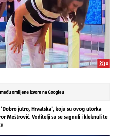
8
 među omiljene izvore na Googleu
a 'Dobro jutro, Hrvatska', koju su ovog utorka
or Meštrović. Voditelji su se sagnuli i kleknuli te
tu