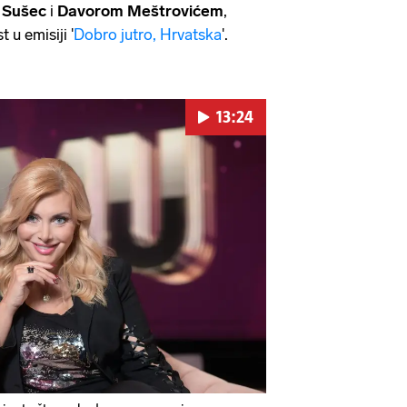
 Sušec
i
Davorom Meštrovićem
,
 u emisiji '
Dobro jutro, Hrvatska
'.
13:24
Pokretanje videa...