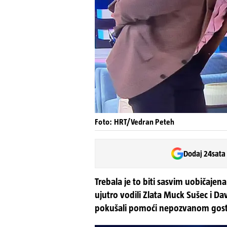
Foto: HRT/Vedran Peteh
Dodaj 24sata
Trebala je to biti sasvim uobičajen
ujutro vodili Zlata Muck Sušec i Dav
pokušali pomoći nepozvanom gos