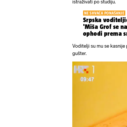
istraživati po studiju.
NE SHVAĆA PONAŠANJE
Srpska voditelji
'Miša Grof se na
ophodi prema sn
Voditelji su mu se kasnije p
gušter.