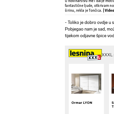
U novinarstvu me i dalje mot
fantastične ljude, otkrivam no
širinu, rekla je Tončica.
| Vide
- Toliko je dobro ovdje u 
Pobjegao nam je sad, mož
tijekom odjavne špice vodi