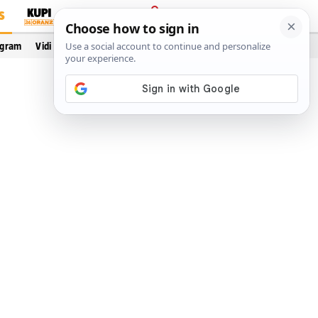
S
PRIJAVA
ogram
Vidi još…