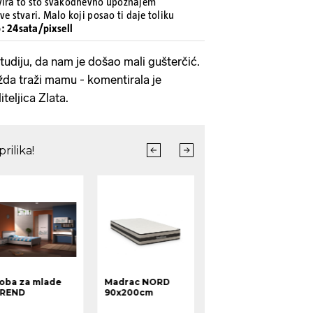
ivira to što svakodnevno upoznajem
ve stvari. Malo koji posao ti daje toliku
o: 24sata/pixsell
studiju, da nam je došao mali gušterčić.
da traži mamu - komentirala je
teljica Zlata.