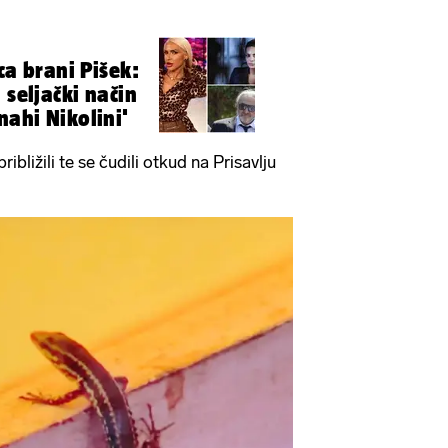
ca brani Pišek:
 seljački način
ahi Nikolini'
ribližili te se čudili otkud na Prisavlju