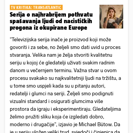
TV KRITIKA: TRANSATLANTIC
Serija o najhrabrijem pothvatu
spašavanja ljudi od nacističkih
progona iz okupirane Europe
"Televizijska serija inače je proizvod koji može
govoriti i za sebe, no željeli smo dati uvid u proces
stvaranja. Velika nam je želja stvoriti kvalitetnu
seriju u kojoj će gledatelji uživati svakim radnim
danom u večernjem terminu. Važna stvar u ovom
procesu svakako su najkvalitetniji ljudi na tržištu, a
u tome smo uspjeli kada su u pitanju autori,
redatelji i glumci na seriji. Željeli smo podignuti
vizualni standard i osigurati glumcima više
prostora da igraju i eksperimentiraju. Gledateljima
želimo pružiti sliku koja će izgledati dobro,
moderno i drugačije", izjavio je Michael Bütow. Da
je u seriju uložen veliki trud, svjedoči i činjenica da