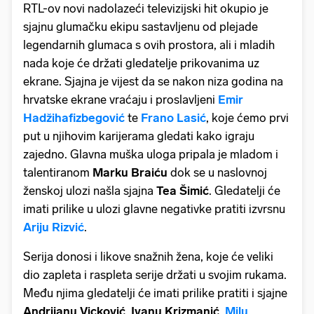
RTL-ov novi nadolazeći televizijski hit okupio je
sjajnu glumačku ekipu sastavljenu od plejade
legendarnih glumaca s ovih prostora, ali i mladih
nada koje će držati gledatelje prikovanima uz
ekrane. Sjajna je vijest da se nakon niza godina na
hrvatske ekrane vraćaju i proslavljeni
Emir
Hadžihafizbegović
te
Frano Lasić
, koje ćemo prvi
put u njihovim karijerama gledati kako igraju
zajedno. Glavna muška uloga pripala je mladom i
talentiranom
Marku Braiću
dok se u naslovnoj
ženskoj ulozi našla sjajna
Tea Šimić
. Gledatelji će
imati prilike u ulozi glavne negativke pratiti izvrsnu
Ariju Rizvić
.
Serija donosi i likove snažnih žena, koje će veliki
dio zapleta i raspleta serije držati u svojim rukama.
Među njima gledatelji će imati prilike pratiti i sjajne
Andrijanu Vicković
,
Ivanu Krizmanić
,
Milu