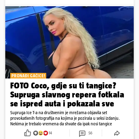
PRONAĐI GAĆICE!
FOTO Coco, gdje su ti tangice?
Supruga slavnog repera fotkala
se ispred auta i pokazala sve
Supruga Ice T-a na društvenim je mrežama objavila set
provokativnih fotografija na kojima je pozirala u seksi izdanju.
Nekima je trebalo vremena da shvate da ipak nosi tangice
14
56