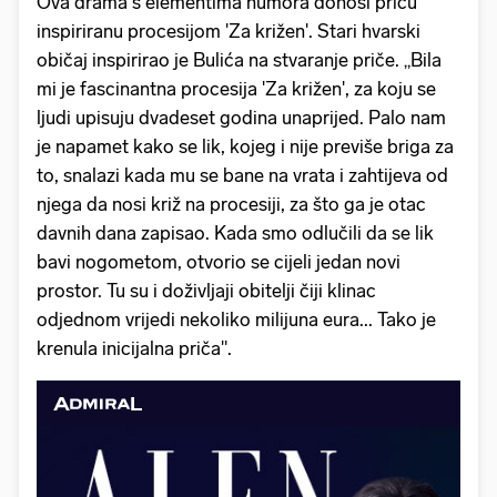
Ova drama s elementima humora donosi priču
inspiriranu procesijom 'Za križen'. Stari hvarski
običaj inspirirao je Bulića na stvaranje priče. „Bila
mi je fascinantna procesija 'Za križen', za koju se
ljudi upisuju dvadeset godina unaprijed. Palo nam
je napamet kako se lik, kojeg i nije previše briga za
to, snalazi kada mu se bane na vrata i zahtijeva od
njega da nosi križ na procesiji, za što ga je otac
davnih dana zapisao. Kada smo odlučili da se lik
bavi nogometom, otvorio se cijeli jedan novi
prostor. Tu su i doživljaji obitelji čiji klinac
odjednom vrijedi nekoliko milijuna eura... Tako je
krenula inicijalna priča".