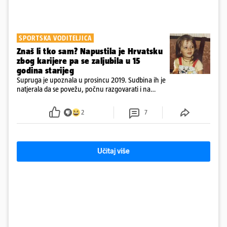
SPORTSKA VODITELJICA
Znaš li tko sam? Napustila je Hrvatsku
zbog karijere pa se zaljubila u 15
godina starijeg
Supruga je upoznala u prosincu 2019. Sudbina ih je
natjerala da se povežu, počnu razgovarati i na
kraju provode vrijeme upoznavajući se
2
7
Učitaj više