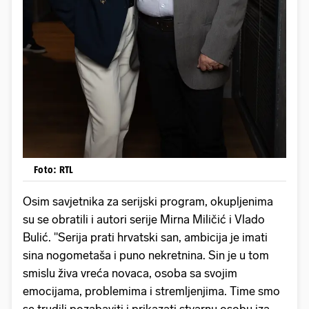
Foto: RTL
Osim savjetnika za serijski program, okupljenima
su se obratili i autori serije Mirna Miličić i Vlado
Bulić. "Serija prati hrvatski san, ambicija je imati
sina nogometaša i puno nekretnina. Sin je u tom
smislu živa vreća novaca, osoba sa svojim
emocijama, problemima i stremljenjima. Time smo
se trudili pozabaviti i prikazati stvarnu osobu iza