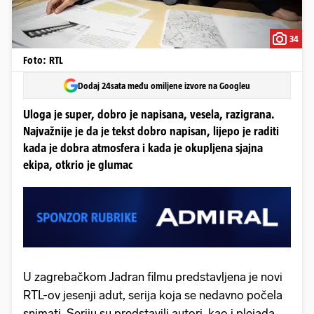
34
Foto: RTL
Dodaj 24sata među omiljene izvore na Googleu
Uloga je super, dobro je napisana, vesela, razigrana.
Najvažnije je da je tekst dobro napisan, lijepo je raditi
kada je dobra atmosfera i kada je okupljena sjajna
ekipa, otkrio je glumac
U zagrebačkom Jadran filmu predstavljena je novi
RTL-ov jesenji adut, serija koja se nedavno počela
snimati. Seriju su predstavili autori, kao i plejada