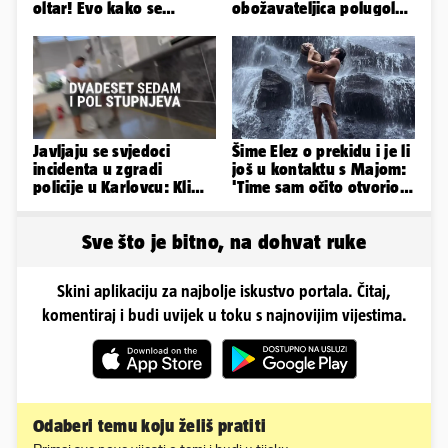
oltar! Evo kako se
obožavateljica polugola
mijenjao jedan od
uletjela na finale LP. Evo
najvećih...
što radi danas
Javljaju se svjedoci
Šime Elez o prekidu i je li
incidenta u zgradi
još u kontaktu s Majom:
policije u Karlovcu: Klima
'Time sam očito otvorio
je radila, rekli su da
Pandorinu kutiju'
izađemo
Sve što je bitno, na dohvat ruke
Skini aplikaciju za najbolje iskustvo portala. Čitaj,
komentiraj i budi uvijek u toku s najnovijim vijestima.
Odaberi temu koju želiš pratiti