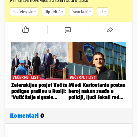
Primaj sve nove vijesti o temi i budi u tijeku
mila elegović
filip juričić
frano lasić
rtl
Komentari
0