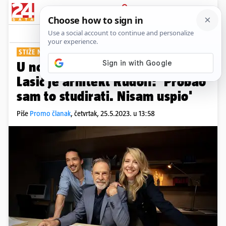
PRIJAVA
Show
Komentari
0
STIŽE NA JESEN
U novoj RTL-ovoj seriji Frano
Lasić je arhitekt Rudolf: 'Probao
sam to studirati. Nisam uspio'
Piše
Promo članak
,
četvrtak, 25.5.2023. u 13:58