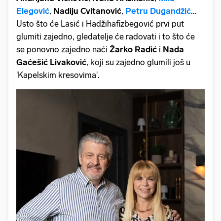
Elegović
,
Nadiju Cvitanović
,
Petru Dugandžić
...
Usto što će Lasić i Hadžihafizbegović prvi put
glumiti zajedno, gledatelje će radovati i to što će
se ponovno zajedno naći
Žarko Radić
i
Nada
Gaćešić Livaković
, koji su zajedno glumili još u
'Kapelskim kresovima'.