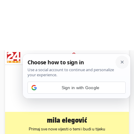
News
Show
Sport
Life&style
Video
Express
PRIJAVA
Sign in with Google
mila elegović
Primaj sve nove vijesti o temi i budi u tijeku
Prati temu