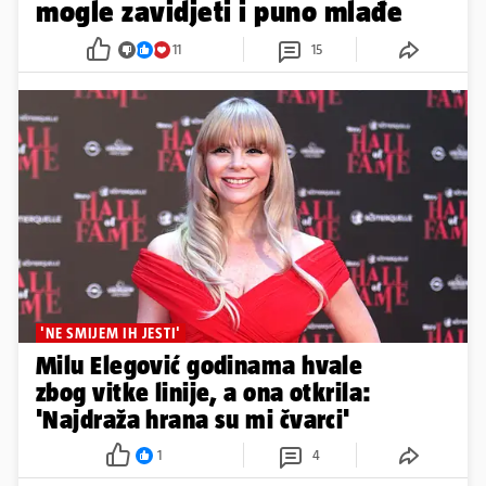
'NE SMIJEM IH JESTI'
Milu Elegović godinama hvale
zbog vitke linije, a ona otkrila:
'Najdraža hrana su mi čvarci'
1
4