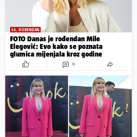
glumica mijenjala kroz godine
10
UKRALA SHOW U BJELOVARU
FOTO Svi su gledali u nju! Mila
Elegović otvorila je kazališni
festival u ultra kratkoj haljini
5
20