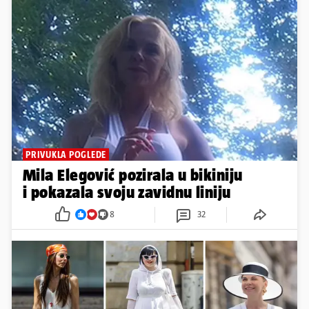
PRIVUKLA POGLEDE
Mila Elegović pozirala u bikiniju
i pokazala svoju zavidnu liniju
8
32
POGLEDAJTE ŠTO SU ODJENULE
FOTO Unatoč vrućini poznate