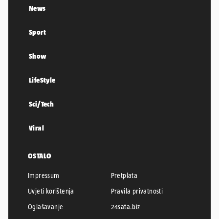
Sci/Tech
Viral
OSTALO
Impressum
Pretplata
Uvjeti korištenja
Pravila privatnosti
Oglašavanje
24sata.biz
Politika kolačića
RSS
Karijera u 24
24SATA © 2026