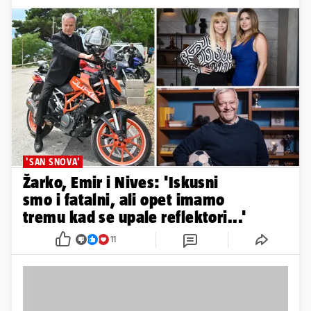
'SAN SNOVA'
Žarko, Emir i Nives: 'Iskusni
smo i fatalni, ali opet imamo
tremu kad se upale reflektori...'
11