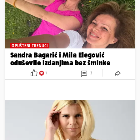
Sandra Bagarić i Mila Elegović
oduševile izdanjima bez šminke
1
3
55. ROĐENDAN
FOTO Danas je rođendan Mile
Elegović: Evo kako se poznata