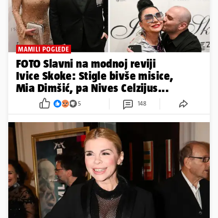
Mia Dimšić, pa Nives Celzijus...
5
148
PRAIZVEDBA HAMLETA
Mila Elegović privukla pažnju u
zagrebačkom HNK: Nosila crni
outfit i pokazala zavidnu liniju
3
12