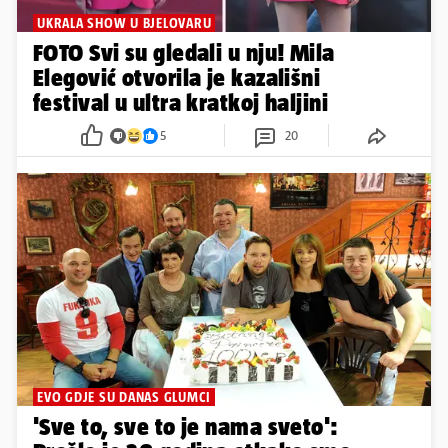
EVO GDJE SU DANAS GLUMCI
'Sve to, sve to je nama sveto':
Prošlo je 20 godina otkako smo
upoznali Irenu, Kazu, Robija...
3
13