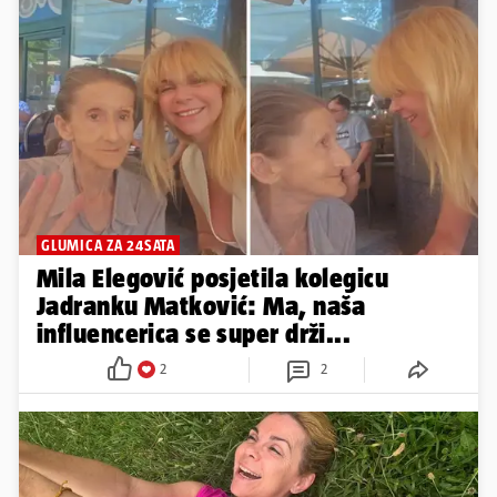
GLUMICA ZA 24SATA
Mila Elegović posjetila kolegicu
Jadranku Matković: Ma, naša
influencerica se super drži...
2
2
OPUŠTENI TRENUCI