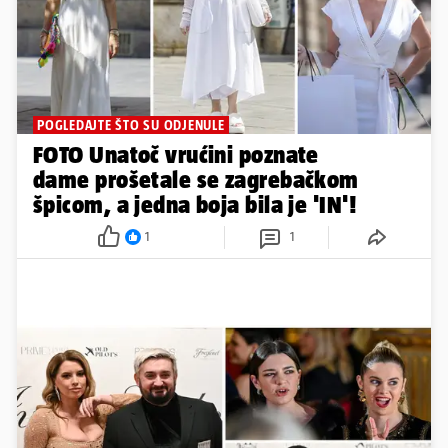
dame prošetale se zagrebačkom
špicom, a jedna boja bila je 'IN'!
1
1
MAMILI POGLEDE
FOTO Slavni na modnoj reviji
Ivice Skoke: Stigle bivše misice,