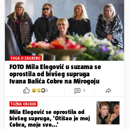
TUGA U ZAGREBU
FOTO Mila Elegović u suzama se
oprostila od bivšeg supruga
Ivana Balića Cobre na Mirogoju
5
5
TUŽNA OBJAVA
Mila Elegović se oprostila od
bivšeg supruga, 'Otišao je moj
Cobra, moje sve...'
2
7