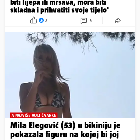
A NAJVIŠE VOLI ČVARKE
Mila Elegović (53) u bikiniju je
pokazala figuru na kojoj bi joj
mogle zavidjeti i puno mlađe
11
15