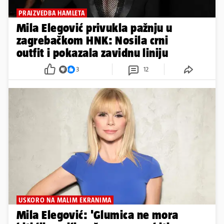
USKORO NA MALIM EKRANIMA
Mila Elegović: 'Glumica ne mora
biti lijepa ili mršava, mora biti
skladna i prihvatiti svoje tijelo'
3
6