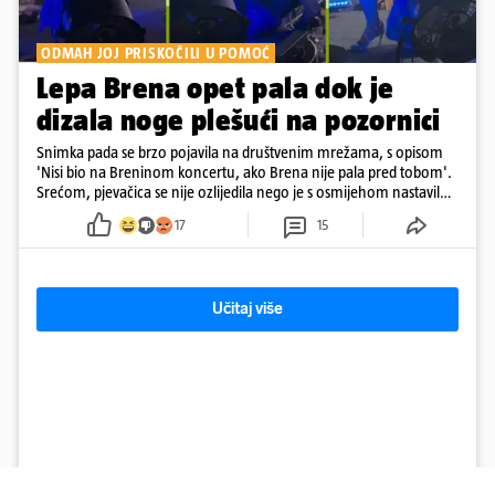
ODMAH JOJ PRISKOČILI U POMOĆ
Lepa Brena opet pala dok je
dizala noge plešući na pozornici
Snimka pada se brzo pojavila na društvenim mrežama, s opisom
'Nisi bio na Breninom koncertu, ako Brena nije pala pred tobom'.
Srećom, pjevačica se nije ozlijedila nego je s osmijehom nastavila
pjevati
17
15
Učitaj više