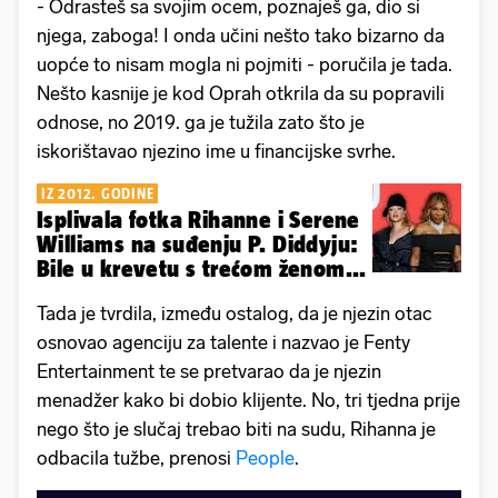
- Odrasteš sa svojim ocem, poznaješ ga, dio si
njega, zaboga! I onda učini nešto tako bizarno da
uopće to nisam mogla ni pojmiti - poručila je tada.
Nešto kasnije je kod Oprah otkrila da su popravili
odnose, no 2019. ga je tužila zato što je
iskorištavao njezino ime u financijske svrhe.
IZ 2012. GODINE
Isplivala fotka Rihanne i Serene
Williams na suđenju P. Diddyju:
Bile u krevetu s trećom ženom...
Tada je tvrdila, između ostalog, da je njezin otac
osnovao agenciju za talente i nazvao je Fenty
Entertainment te se pretvarao da je njezin
menadžer kako bi dobio klijente. No, tri tjedna prije
nego što je slučaj trebao biti na sudu, Rihanna je
odbacila tužbe, prenosi
People
.