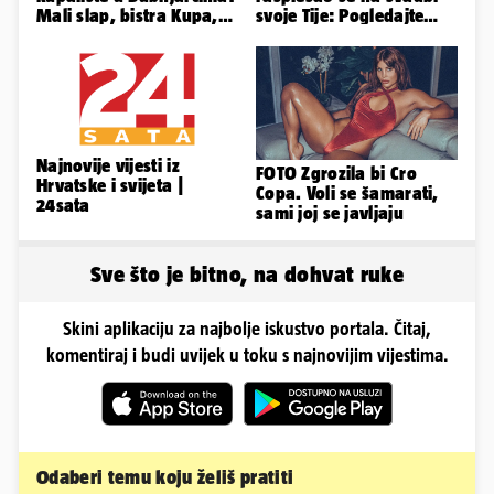
Mali slap, bistra Kupa,
svoje Tije: Pogledajte
šumski hlad - prava
kako je izgledalo
idila!
vjenčanje...
Najnovije vijesti iz
FOTO Zgrozila bi Cro
Hrvatske i svijeta |
Copa. Voli se šamarati,
24sata
sami joj se javljaju
Sve što je bitno, na dohvat ruke
Skini aplikaciju za najbolje iskustvo portala. Čitaj,
komentiraj i budi uvijek u toku s najnovijim vijestima.
Odaberi temu koju želiš pratiti