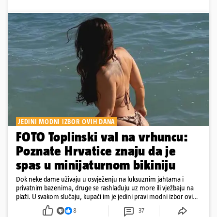
JEDINI MODNI IZBOR OVIH DANA
FOTO Toplinski val na vrhuncu:
Poznate Hrvatice znaju da je
spas u minijaturnom bikiniju
Dok neke dame uživaju u osvježenju na luksuznim jahtama i
privatnim bazenima, druge se rashlađuju uz more ili vježbaju na
plaži. U svakom slučaju, kupaći im je jedini pravi modni izbor ovih
dana
8
37