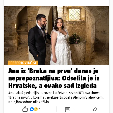
'PREPOLOVILA' SE
Ana iz 'Braka na prvu' danas je
neprepoznatljiva: Odselila je iz
Hrvatske, a ovako sad izgleda
Anu Jakuš gledatelji su upoznali u četvrtoj sezoni RTL-ova showa
'Brak na prvu', u kojem su je eksperti spojili s Alenom Vlahovićem.
No njihov odnos nije zaživio
2
6