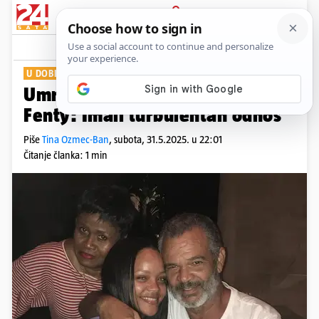
PRIJAVA
Show
Komentari
0
U DOBI OD 70 GODINA
Umro je Rihannin otac Ronald
Fenty: Imali turbulentan odnos
Piše
Tina Ozmec-Ban
,
subota, 31.5.2025. u 22:01
Čitanje članka: 1 min