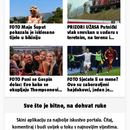
FOTO Maja Šuput
PRIZORI UŽASA Putnički
pokazala je isklesano
vlak smrskan u sudaru s
tijelo u bikiniju
teretnim, na terenu i
helikopter hitne
FOTO Puni se Gospin
FOTO Sjećate li se mene?
dolac: Evo kako se
Ovo su zaboravljeni
okupljaju Thompsonovi
hajdukovci, jedan je
obožavatelji u Imotskom
napuhao 3,3 promila...
Sve što je bitno, na dohvat ruke
Skini aplikaciju za najbolje iskustvo portala. Čitaj,
komentiraj i budi uvijek u toku s najnovijim vijestima.