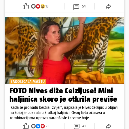
13
54
ZAGOLICALA MAŠTU
FOTO Nives diže Celzijuse! Mini
haljinica skoro je otkrila previše
'Kada se pronađu beštija i zvijer', napisala je Nives Celzijus u objavi
na kojoj je pozirala u kratkoj haljinici. Ovog ljeta očarava u
kombinacijama upravo narančaste i crvene boje
21
41