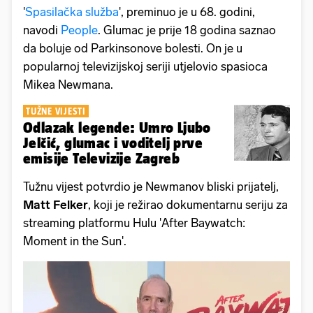
'
Spasilačka služba
', preminuo je u 68. godini,
navodi
People
. Glumac je prije 18 godina saznao
da boluje od Parkinsonove bolesti. On je u
popularnoj televizijskoj seriji utjelovio spasioca
Mikea Newmana.
TUŽNE VIJESTI
Odlazak legende: Umro Ljubo
Jelčić, glumac i voditelj prve
emisije Televizije Zagreb
Tužnu vijest potvrdio je Newmanov bliski prijatelj,
Matt Felker
, koji je režirao dokumentarnu seriju za
streaming platformu Hulu 'After Baywatch:
Moment in the Sun'.