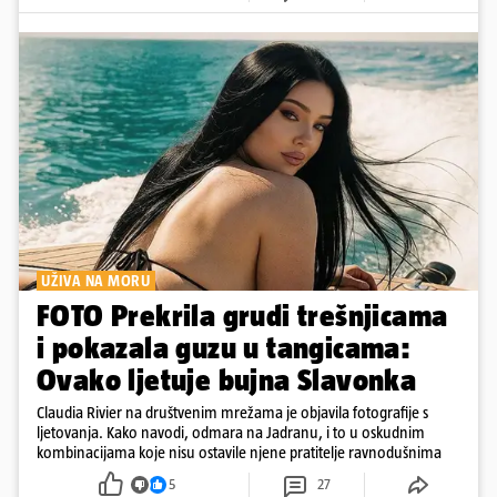
UŽIVA NA MORU
FOTO Prekrila grudi trešnjicama
i pokazala guzu u tangicama:
Ovako ljetuje bujna Slavonka
Claudia Rivier na društvenim mrežama je objavila fotografije s
ljetovanja. Kako navodi, odmara na Jadranu, i to u oskudnim
kombinacijama koje nisu ostavile njene pratitelje ravnodušnima
5
27