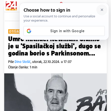
PRIJAVA
Show
OTIŠAO OKRUŽEN OBITELJI
Umro Michael Newman! Glumio
je u 'Spasilačkoj službi', dugo se
godina borio s Parkinsonom...
Piše
Dino Stošić
,
utorak, 22.10.2024. u 17:07
Čitanje članka: 1 min