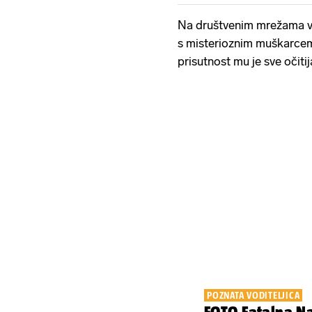
Na društvenim mrežama već
s misterioznim muškarcem, č
prisutnost mu je sve očitij
POZNATA VODITELJICA