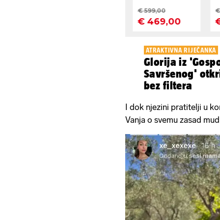
ATRAKTIVNA RIJEČANKA
Glorija iz 'Gosp
Savršenog' otkr
bez filtera
I dok njezini pratitelji u
Vanja o svemu zasad mudr