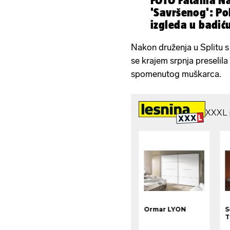
FOTO Fatalna Na
'Savršenog': Po
izgleda u badić
Nakon druženja u Splitu 
se krajem srpnja preselil
spomenutog muškarca.