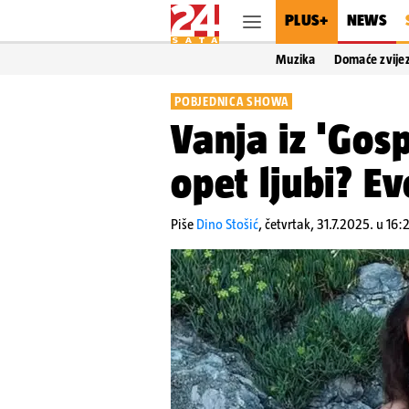
PLUS+
NEWS
Muzika
Domaće zvije
POBJEDNICA SHOWA
Vanja iz 'Gos
opet ljubi? Ev
Piše
Dino Stošić
,
četvrtak, 31.7.2025. u 16: