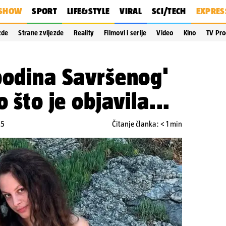
SHOW
SPORT
LIFE&STYLE
VIRAL
SCI/TECH
EXPRES
zde
Strane zvijezde
Reality
Filmovi i serije
Video
Kino
TV Pr
podina Savršenog'
o što je objavila...
25
Čitanje članka: < 1 min