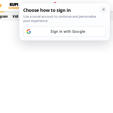
S
PRIJAVA
ogram
Vidi još…