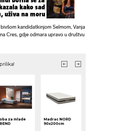
ndi borila se za
kazala kako sad
u, uživa na moru
s bivšom kandidatkinjom Selmom, Vanja
a na Cres, gdje odmara upravo u društvu