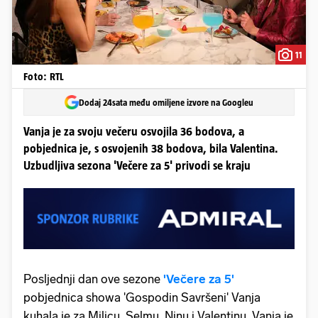
11
Foto: RTL
Dodaj 24sata među omiljene izvore na Googleu
Vanja je za svoju večeru osvojila 36 bodova, a
pobjednica je, s osvojenih 38 bodova, bila Valentina.
Uzbudljiva sezona 'Večere za 5' privodi se kraju
Posljednji dan ove sezone
'Večere za 5'
pobjednica showa 'Gospodin Savršeni' Vanja
kuhala je za Milicu, Selmu, Ninu i Valentinu. Vanja je