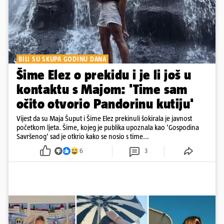
BILI SU SKUPA GODINU DANA
Šime Elez o prekidu i je li još u
kontaktu s Majom: 'Time sam
očito otvorio Pandorinu kutiju'
Vijest da su Maja Šuput i Šime Elez prekinuli šokirala je javnost
početkom ljeta. Šime, kojeg je publika upoznala kao 'Gospodina
Savršenog' sad je otkrio kako se nosio s time...
6
3