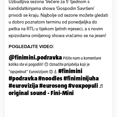
Uzbudljiva sezona 'Večere za 5' tjednom s
kandidatkinjama showa ‘Gospodin Savršeni’
privodi se kraju. Najbolje od sezone možete gledati
u dobro poznatom terminu od ponedjeljka do
petka na RTL-u tijekom ljetnih mjeseci, a s novim
epizodama omiljenog showa vraćamo se na jesen!
POGLEDAJTE VIDEO:
@finimini.podravka
Pišite nam u komentare
koliko ste vi pogodili! 🙃 Označite prijatelja koji je
#finimini
“opsjednut” Eurovizijom 😍🎸
#podravka
#noodles
#finiminijuha
#eurovizija
#eurosong
#voxpopuli
♬
original sound - Fini-Mini