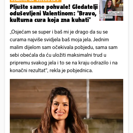
Pljušte same pohvale! Gledatelji
oduševljeni Valentinom: 'Bravo,
kulturna cura koja zna kuhati'
„Osjećam se super i baš mi je drago da su se
curama najviše svidjela baš moja jela. Jednim
malim dijelom sam očekivala pobjedu, sama sam
sebi obećala da ću uložiti maksimalni trud u
pripremu svakog jela i to se na kraju odrazilo i na
konačni rezultat“, rekla je pobjednica.