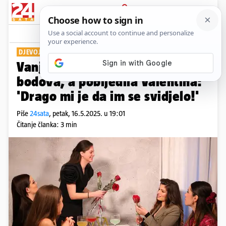
PRIJAVA
Show
Komentari
3
DJEVOJKE IZ 'SAVRŠENOG'
Vanja u 'Večeri za 5' osvojila 36
bodova, a pobijedila Valentina:
'Drago mi je da im se svidjelo!'
Piše
24sata
,
petak, 16.5.2025. u 19:01
Čitanje članka: 3 min