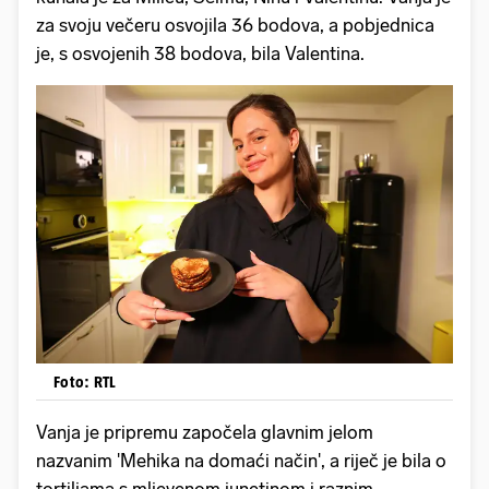
za svoju večeru osvojila 36 bodova, a pobjednica
je, s osvojenih 38 bodova, bila Valentina.
Foto: RTL
Vanja je pripremu započela glavnim jelom
nazvanim 'Mehika na domaći način', a riječ je bila o
tortiljama s mljevenom junetinom i raznim