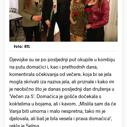
Foto: RTL
Djevojke su se po posljednji put okupile u kombiju
na putu domaćici i, kao i prethodnih dana,
komentirala očekivanja od večere, koja bi se jela
mogla skrivati iza naziva jela, ali priznale i kako im
je neobično što je danas posljednji dan druženja u
'Večeri za 5'. Domaćica je gošće dočekala s
koktelima u bojama, ali i kavom. „Mislila sam da će
Vanja biti umorna i malo nespretna, tako mi je
djelovala, ali baš je bila vesela i prava domaćica“,
rekla je Selma.