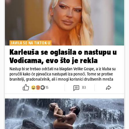
JAVILA SE NA TIKTOK-U
Karleuša se oglasila o nastupu u
Vodicama, evo što je rekla
Nastup bi se trebao održati na blagdan Velike Gospe, a iz kluba su
poručili kako će pjevačica nastupati iza ponoći. Tome se protive
branitelji, gradonačelnik, ali i mnogi korisnici društvenih mreža
15
83