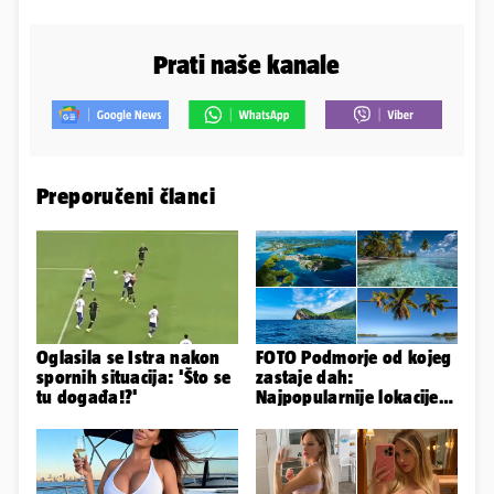
Prati naše kanale
Preporučeni članci
Oglasila se Istra nakon
FOTO Podmorje od kojeg
spornih situacija: 'Što se
zastaje dah:
tu događa!?'
Najpopularnije lokacije
za ronjenje u cijelom
svijetu