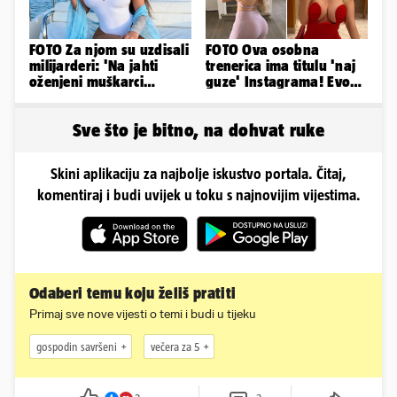
FOTO Za njom su uzdisali
FOTO Ova osobna
milijarderi: 'Na jahti
trenerica ima titulu 'naj
oženjeni muškarci
guze' Instagrama! Evo
zaborave na pravila'
koliko naplaćuje po
satu...
Sve što je bitno, na dohvat ruke
Skini aplikaciju za najbolje iskustvo portala. Čitaj,
komentiraj i budi uvijek u toku s najnovijim vijestima.
Odaberi temu koju želiš pratiti
Primaj sve nove vijesti o temi i budi u tijeku
gospodin savršeni
večera za 5