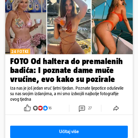
24 FOTKE
FOTO Od haltera do premalenih
badića: I poznate dame muče
vrućine, evo kako su pozirale
Iza nas je još jedan vruć ljetni tjedan. Poznate ljepotice oduševile
su nas svojim izdanjima, a mi smo izdvojili najbolje fotografije
ovog tjedna
16
27
Učitaj više