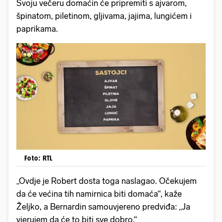
Svoju večeru domaćin će pripremiti s ajvarom,
špinatom, piletinom, gljivama, jajima, lungićem i
paprikama.
Foto: RTL
„Ovdje je Robert dosta toga naslagao. Očekujem
da će većina tih namirnica biti domaća“, kaže
Željko, a Bernardin samouvjereno predviđa: „Ja
vjerujem da će to biti sve dobro.“