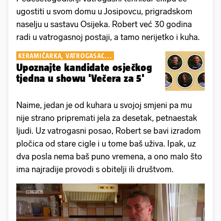
ugostiti u svom domu u Josipovcu, prigradskom
naselju u sastavu Osijeka. Robert već 30 godina
radi u vatrogasnoj postaji, a tamo nerijetko i kuha.
KERAMIČARKA, VATROGASAC...
Upoznajte kandidate osječkog
tjedna u showu 'Večera za 5'
Naime, jedan je od kuhara u svojoj smjeni pa mu
nije strano pripremati jela za desetak, petnaestak
ljudi. Uz vatrogasni posao, Robert se bavi izradom
pločica od stare cigle i u tome baš uživa. Ipak, uz
dva posla nema baš puno vremena, a ono malo što
ima najradije provodi s obitelji ili društvom.