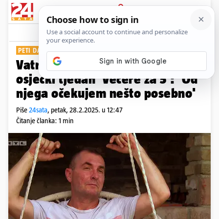
PRIJAVA
Show
Komentari
1
PETI DAN
Vatrogasni tehničar zatvara
osječki tjedan 'Večere za 5': 'Od
njega očekujem nešto posebno'
Piše
24sata
,
petak, 28.2.2025. u 12:47
Čitanje članka: 1 min