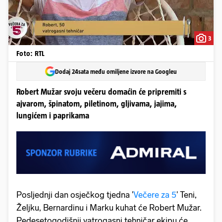
3
Foto: RTL
Dodaj 24sata među omiljene izvore na Googleu
Robert Mužar svoju večeru domaćin će pripremiti s
ajvarom, špinatom, piletinom, gljivama, jajima,
lungićem i paprikama
Posljednji dan osječkog tjedna '
Večere za 5
' Teni,
Željku, Bernardinu i Marku kuhat će Robert Mužar.
Pedesetogodišnji vatrogasni tehničar ekipu će