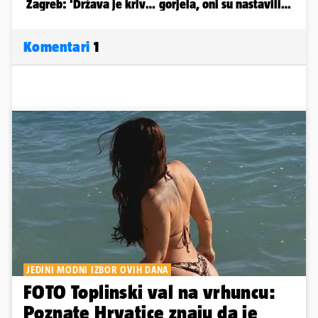
Komentari
1
JEDINI MODNI IZBOR OVIH DANA
FOTO Toplinski val na vrhuncu:
Poznate Hrvatice znaju da je