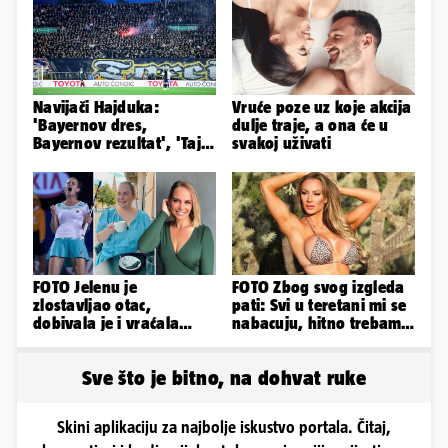
Navijači Hajduka:
Vruće poze uz koje akcija
'Bayernov dres,
dulje traje, a ona će u
Bayernov rezultat', 'Taj
svakoj uživati
igrač je sjajan, igra kao
Perišić'
FOTO Jelenu je
FOTO Zbog svog izgleda
zlostavljao otac,
pati: Svi u teretani mi se
dobivala je i vraćala
nabacuju, hitno trebam
kilograme: 'Brutalno me
tjelohranitelja!
tukao šakama'
Sve što je bitno, na dohvat ruke
Skini aplikaciju za najbolje iskustvo portala. Čitaj,