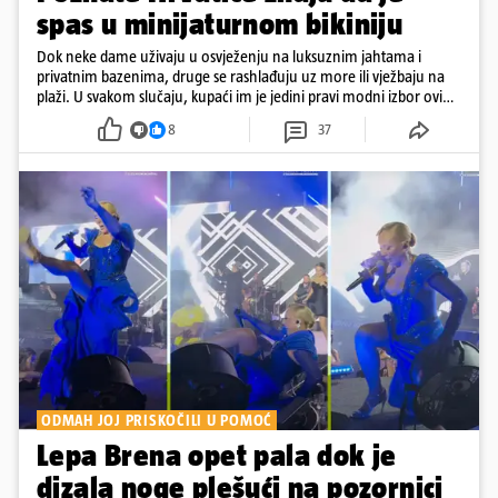
spas u minijaturnom bikiniju
Dok neke dame uživaju u osvježenju na luksuznim jahtama i
privatnim bazenima, druge se rashlađuju uz more ili vježbaju na
plaži. U svakom slučaju, kupaći im je jedini pravi modni izbor ovih
dana
8
37
ODMAH JOJ PRISKOČILI U POMOĆ
Lepa Brena opet pala dok je
dizala noge plešući na pozornici