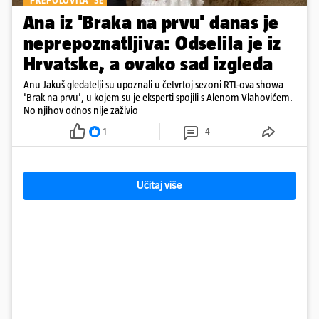
'PREPOLOVILA' SE
Ana iz 'Braka na prvu' danas je
neprepoznatljiva: Odselila je iz
Hrvatske, a ovako sad izgleda
Anu Jakuš gledatelji su upoznali u četvrtoj sezoni RTL-ova showa
'Brak na prvu', u kojem su je eksperti spojili s Alenom Vlahovićem.
No njihov odnos nije zaživio
1
4
Učitaj više