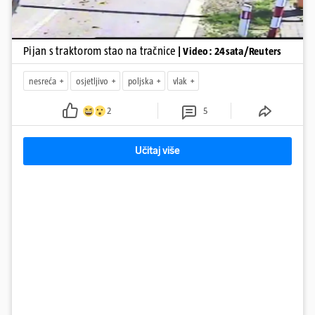
Pijan s traktorom stao na tračnice
| Video: 24sata/Reuters
nesreća
osjetljivo
poljska
vlak
2
5
Učitaj više