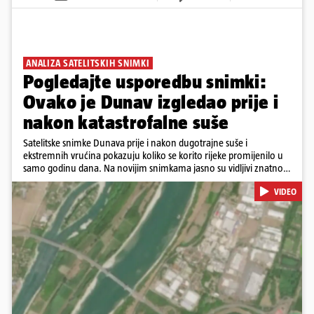
ANALIZA SATELITSKIH SNIMKI
Pogledajte usporedbu snimki:
Ovako je Dunav izgledao prije i
nakon katastrofalne suše
Satelitske snimke Dunava prije i nakon dugotrajne suše i
ekstremnih vrućina pokazuju koliko se korito rijeke promijenilo u
samo godinu dana. Na novijim snimkama jasno su vidljivi znatno
veći pješčani sprudovi i sužene vodene površine, što svjedoči o
VIDEO
povijesno niskim vodostajima. Promjene su zabilježene duž cijelog
toka, od Njemačke i Austrije, preko Slovačke, Hrvatske i Srbije, do
Rumunjske i Bugarske. Snimke je tijekom ljeta 2025. i 2026.
zabilježio satelit Sentinel-2 u sklopu programa Europske unije
Copernicus.
Pokretanje videa...