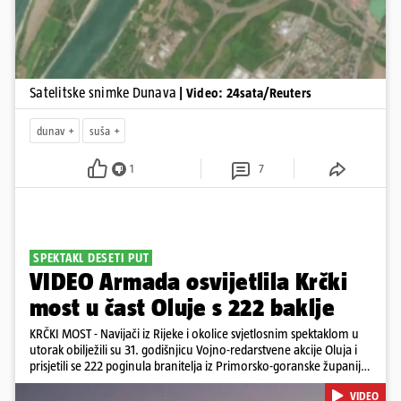
Satelitske snimke Dunava
| Video: 24sata/Reuters
dunav
suša
1
7
SPEKTAKL DESETI PUT
VIDEO Armada osvijetlila Krčki
most u čast Oluje s 222 baklje
KRČKI MOST - Navijači iz Rijeke i okolice svjetlosnim spektaklom u
utorak obilježili su 31. godišnjicu Vojno-redarstvene akcije Oluja i
prisjetili se 222 poginula branitelja iz Primorsko-goranske županije.
Bakljadu su priredili desetu godinu zaredom, a gledali su je s kopna
VIDEO
i s mora