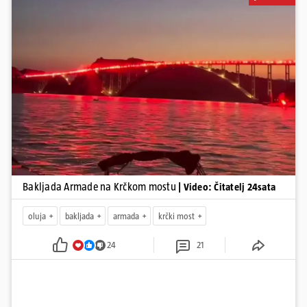
Pokretanje videa...
Bakljada Armade na Krčkom mostu
| Video: Čitatelj 24sata
oluja
bakljada
armada
krčki most
24
21