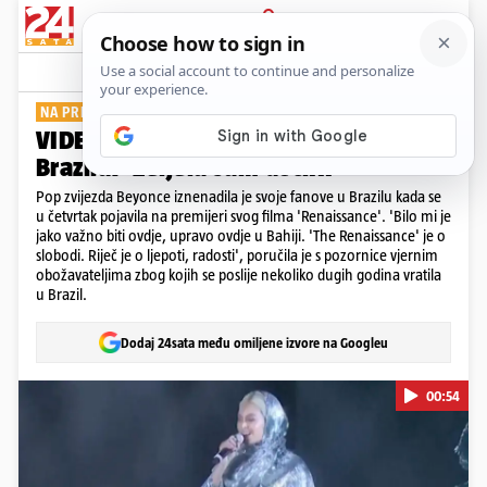
PRIJAVA
Show
Komentari
1
NA PREMIJERI FILMA
VIDEO Beyonce šokirala fanove u
Brazilu: 'Željela sam doći...'
Pop zvijezda Beyonce iznenadila je svoje fanove u Brazilu kada se
u četvrtak pojavila na premijeri svog filma 'Renaissance'. 'Bilo mi je
jako važno biti ovdje, upravo ovdje u Bahiji. 'The Renaissance' je o
slobodi. Riječ je o ljepoti, radosti', poručila je s pozornice vjernim
obožavateljima zbog kojih se poslije nekoliko dugih godina vratila
u Brazil.
Dodaj 24sata među omiljene izvore na Googleu
00:54