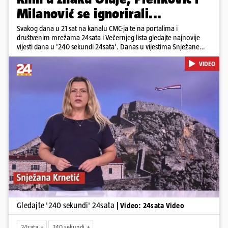
Milanović se ignorirali...
Svakog dana u 21 sat na kanalu CMC-ja te na portalima i
društvenim mrežama 24sata i Večernjeg lista gledajte najnovije
vijesti dana u '240 sekundi 24sata'. Danas u vijestima Snježane
Krnetić: Hrvatska je obilježila 31. obljetnicu Oluje, a pažnju je
VIDEO
privuklo ignoriranje predsjednika Zorana Milanovića i premijera
Andreja Plenkovića u Kninu. Donosimo i detalje o većim
braniteljskim mirovinama, apelu obitelji Hrvata u komi u Irskoj,
upozorenjima nakon nove tragedije na električnom romobilu te
smanjenju proizvodnje u nuklearnoj elektrani Krško.
Pokretanje videa...
Gledajte '240 sekundi' 24sata
| Video: 24sata Video
24sata
240 sekundi