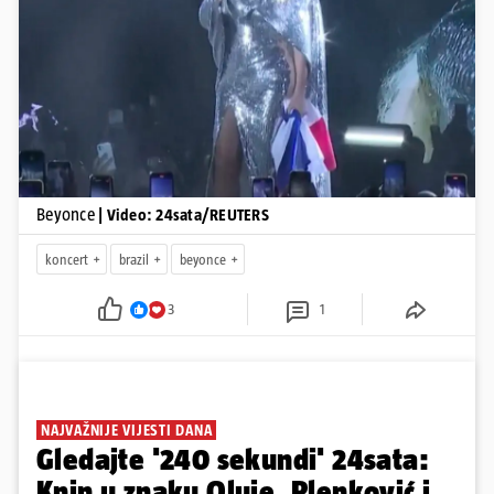
Pokretanje videa...
Beyonce
| Video: 24sata/REUTERS
koncert
brazil
beyonce
3
1
NAJVAŽNIJE VIJESTI DANA
Gledajte '240 sekundi' 24sata:
Knin u znaku Oluje, Plenković i