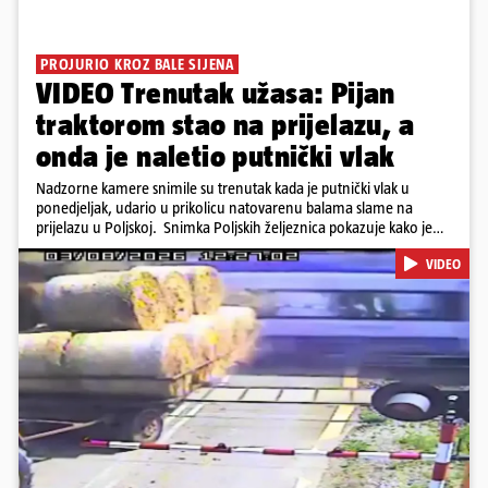
PROJURIO KROZ BALE SIJENA
VIDEO Trenutak užasa: Pijan
traktorom stao na prijelazu, a
onda je naletio putnički vlak
Nadzorne kamere snimile su trenutak kada je putnički vlak u
ponedjeljak, udario u prikolicu natovarenu balama slame na
prijelazu u Poljskoj. Snimka Poljskih željeznica pokazuje kako je
vozač traktora krenuo preko pruge dok su se rampe spuštale i
VIDEO
signalna svjetla bila uključena, a zatim se zaustavio dok su prikolice
ostale na tračnicama. Vlak je ubrzo udario u njih i probio se kroz
teret. U nesreći nije bilo ozlijeđenih. Iz PKP-a su priopćili da je
vozač traktora bio pod utjecajem alkohola te da je ugrozio živote
oko 500 putnika.
Pokretanje videa...