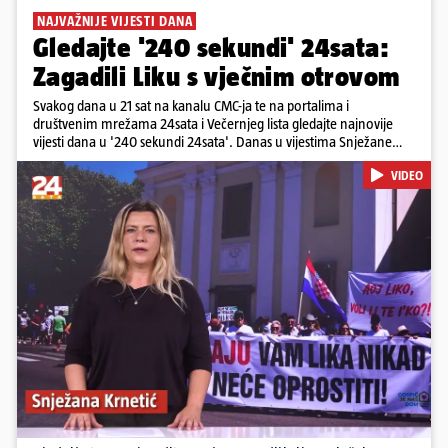
NAJVAŽNIJE VIJESTI DANA
Gledajte '240 sekundi' 24sata:
Zagadili Liku s vječnim otrovom
Svakog dana u 21 sat na kanalu CMC-ja te na portalima i
društvenim mrežama 24sata i Večernjeg lista gledajte najnovije
vijesti dana u '240 sekundi 24sata'. Danas u vijestima Snježane
Krnetić: Lika teško zagađena s 37.000 tona opasnog otpada, Troje
VIDEO
poginulih u nesreći u Zagrebu, Uhićen načelnik Svetog Ivana
Žabna, Borba za život Denisa Vejzovića, Krajaču režu ovlasti: Slijedi
otkaz...
Pokretanje videa...