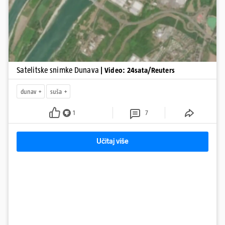
Satelitske snimke Dunava
| Video: 24sata/Reuters
dunav
suša
1
7
Učitaj više