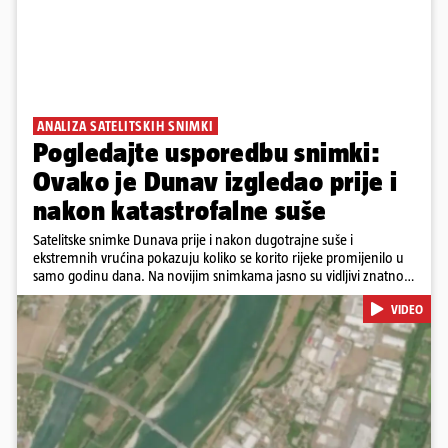
ANALIZA SATELITSKIH SNIMKI
Pogledajte usporedbu snimki:
Ovako je Dunav izgledao prije i
nakon katastrofalne suše
Satelitske snimke Dunava prije i nakon dugotrajne suše i
ekstremnih vrućina pokazuju koliko se korito rijeke promijenilo u
samo godinu dana. Na novijim snimkama jasno su vidljivi znatno
veći pješčani sprudovi i sužene vodene površine, što svjedoči o
VIDEO
povijesno niskim vodostajima. Promjene su zabilježene duž cijelog
toka, od Njemačke i Austrije, preko Slovačke, Hrvatske i Srbije, do
Rumunjske i Bugarske. Snimke je tijekom ljeta 2025. i 2026.
zabilježio satelit Sentinel-2 u sklopu programa Europske unije
Copernicus.
Pokretanje videa...