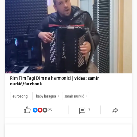
Pokretanje videa...
Rim Tim Tagi Dim na harmonici
| Video: samir
nurkić/facebook
eurosong
baby lasagna
samir nurkić
25
7