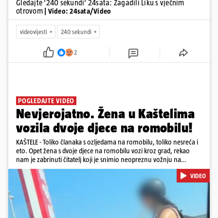
Gledajte '240 sekundi' 24sata: Zagadili Liku s vječnim
otrovom
| Video: 24sata/Video
videovijesti
240 sekundi
2
POGLEDAJTE VIDEO
Nevjerojatno. Žena u Kaštelima
vozila dvoje djece na romobilu!
KAŠTELE - Toliko članaka s ozljedama na romobilu, toliko nesreća i
eto. Opet žena s dvoje djece na romobilu vozi kroz grad, rekao
nam je zabrinuti čitatelj koji je snimio neopreznu vožnju na
romobilu u četvrtak prijepodne kroz Kaštele. Podsjetimo, mjesec i
VIDEO
pol od smrti dječaka (14) u Metkoviću, pad s električnog romobila
odnio je još jedan mladi život. Unatoč naporima liječnika KBC-a
Zagreb, u ponedjeljak maloljetnik je podlegao ozljedama
zadobivenima u padu s romobila.