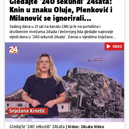
Gledajte '240 sekundi' 24sata:
Knin u znaku Oluje, Plenković i
Milanović se ignorirali...
Svakog dana u 21 sat na kanalu CMC-ja te na portalima i
društvenim mrežama 24sata i Večernjeg lista gledajte najnovije
vijesti dana u '240 sekundi 24sata'. Danas u vijestima Snježane
Krnetić: Hrvatska je obilježila 31. obljetnicu Oluje, a pažnju je
VIDEO
privuklo ignoriranje predsjednika Zorana Milanovića i premijera
Andreja Plenkovića u Kninu. Donosimo i detalje o većim
braniteljskim mirovinama, apelu obitelji Hrvata u komi u Irskoj,
upozorenjima nakon nove tragedije na električnom romobilu te
smanjenju proizvodnje u nuklearnoj elektrani Krško.
Pokretanje videa...
Gledajte '240 sekundi' 24sata
| Video: 24sata Video