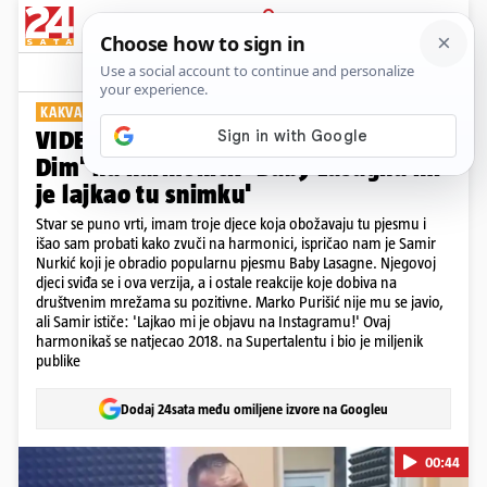
PRIJAVA
Show
Komentari
7
KAKVA OBRADA!
VIDEO Evo kako zvuči 'Rim Tim Tagi
Dim' na harmonici: 'Baby Lasagna mi
je lajkao tu snimku'
Stvar se puno vrti, imam troje djece koja obožavaju tu pjesmu i
išao sam probati kako zvuči na harmonici, ispričao nam je Samir
Nurkić koji je obradio popularnu pjesmu Baby Lasagne. Njegovoj
djeci sviđa se i ova verzija, a i ostale reakcije koje dobiva na
društvenim mrežama su pozitivne. Marko Purišić nije mu se javio,
ali Samir ističe: 'Lajkao mi je objavu na Instagramu!' Ovaj
harmonikaš se natjecao 2018. na Supertalentu i bio je miljenik
publike
Dodaj 24sata među omiljene izvore na Googleu
00:44