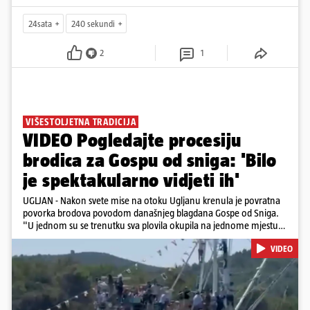
24sata
240 sekundi
2
1
VIŠESTOLJETNA TRADICIJA
VIDEO Pogledajte procesiju
brodica za Gospu od sniga: 'Bilo
je spektakularno vidjeti ih'
UGLJAN - Nakon svete mise na otoku Ugljanu krenula je povratna
povorka brodova povodom današnjeg blagdana Gospe od Sniga.
"U jednom su se trenutku sva plovila okupila na jednome mjestu
te sinkronizirano kružila sljedećih deset minuta, što je izgledalo
VIDEO
spektakularno", kazala nam je čitateljica koja je snimila povorku.
Posebno atraktivan prizor bio je, kako je rekla, kada su se pojedini
sudionici popeli na vrhove brodova i mahali upaljenim bakljama.
Na nekim su brodovima bili svirači, što je dodatno pridonijelo
živosti prizora. Riječ je o višestoljetnoj tradiciji, koja se neprekidno