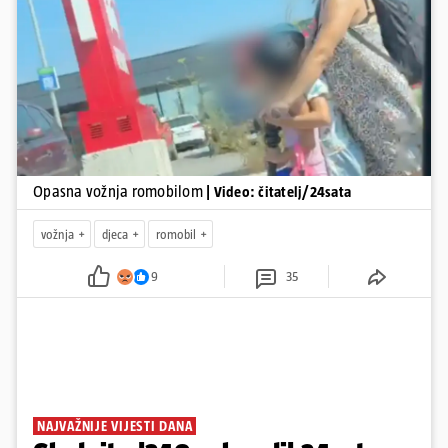
Pokretanje videa...
Opasna vožnja romobilom
| Video: čitatelj/24sata
vožnja
djeca
romobil
9
35
NAJVAŽNIJE VIJESTI DANA