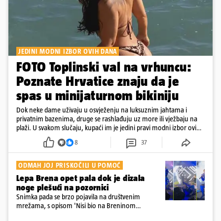
JEDINI MODNI IZBOR OVIH DANA
FOTO Toplinski val na vrhuncu:
Poznate Hrvatice znaju da je
spas u minijaturnom bikiniju
Dok neke dame uživaju u osvježenju na luksuznim jahtama i
privatnim bazenima, druge se rashlađuju uz more ili vježbaju na
plaži. U svakom slučaju, kupaći im je jedini pravi modni izbor ovih
dana
8
37
ODMAH JOJ PRISKOČILI U POMOĆ
Lepa Brena opet pala dok je dizala
noge plešući na pozornici
Snimka pada se brzo pojavila na društvenim
mrežama, s opisom 'Nisi bio na Breninom
koncertu, ako Brena nije pala pred tobom'.