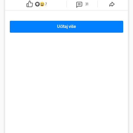
kcal.
7
31
Učitaj više