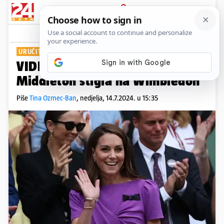
PRIJAVA
Show
Komentari
9
URUČIT ĆE TROFEJ
VIDEO Kakvo oduševljenje! Kate
Middleton stigla na Wimbledon
Piše
Tina Ozmec-Ban
,
nedjelja, 14.7.2024. u 15:35