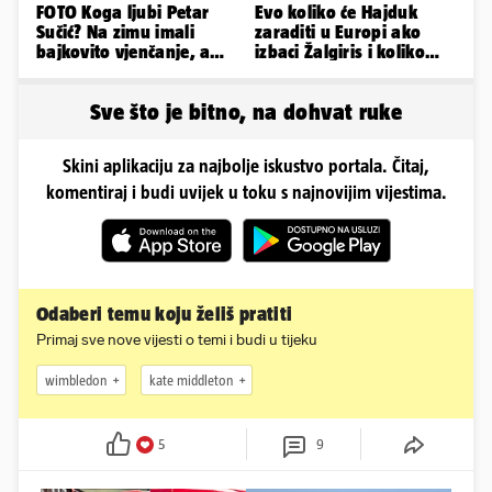
FOTO Koga ljubi Petar
Evo koliko će Hajduk
Sučić? Na zimu imali
zaraditi u Europi ako
bajkovito vjenčanje, a
izbaci Žalgiris i koliko
sada je na svijet stigao -
ako izbori ligašku fazu
sin!
Sve što je bitno, na dohvat ruke
Skini aplikaciju za najbolje iskustvo portala. Čitaj,
komentiraj i budi uvijek u toku s najnovijim vijestima.
Odaberi temu koju želiš pratiti
Primaj sve nove vijesti o temi i budi u tijeku
wimbledon
kate middleton
5
9