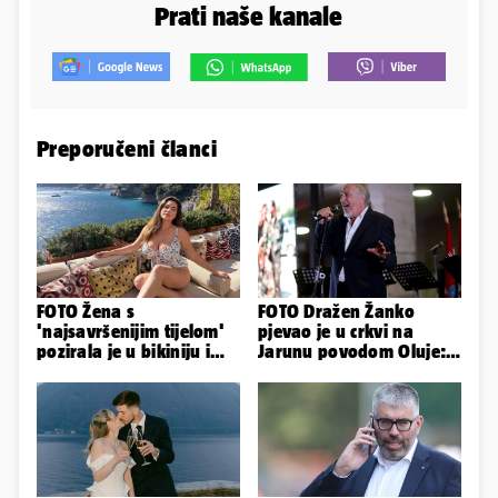
Prati naše kanale
Preporučeni članci
FOTO Žena s
FOTO Dražen Žanko
'najsavršenijim tijelom'
pjevao je u crkvi na
pozirala je u bikiniju i
Jarunu povodom Oluje:
pokazala svoje bujne
Evo kako je izgledao
obline...
nastup