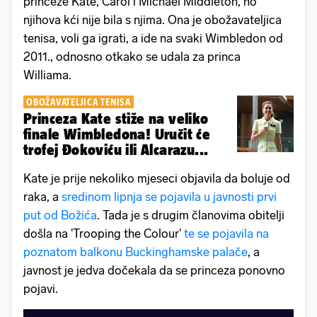
princeze Kate, Carol i Michael Middleton, no
njihova kći nije bila s njima. Ona je obožavateljica
tenisa, voli ga igrati, a ide na svaki Wimbledon od
2011., odnosno otkako se udala za princa
Williama.
OBOŽAVATELJICA TENISA
Princeza Kate stiže na veliko
finale Wimbledona! Uručit će
trofej Đokoviću ili Alcarazu...
Kate je prije nekoliko mjeseci objavila da boluje od
raka, a
sredinom lipnja se pojavila u javnosti prvi
put od Božića
. Tada je s drugim članovima obitelji
došla na 'Trooping the Colour'
te se pojavila na
poznatom balkonu Buckinghamske palače
, a
javnost je jedva dočekala da se princeza ponovno
pojavi.