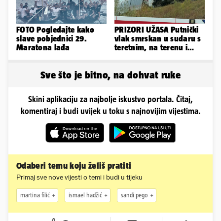
FOTO Pogledajte kako
PRIZORI UŽASA Putnički
slave pobjednici 29.
vlak smrskan u sudaru s
Maratona lađa
teretnim, na terenu i
helikopter hitne
Sve što je bitno, na dohvat ruke
Skini aplikaciju za najbolje iskustvo portala. Čitaj,
komentiraj i budi uvijek u toku s najnovijim vijestima.
Odaberi temu koju želiš pratiti
Primaj sve nove vijesti o temi i budi u tijeku
martina filić
ismael hadžić
sandi pego