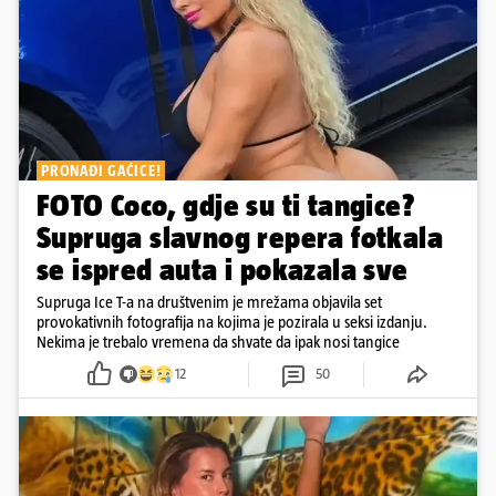
PRONAĐI GAĆICE!
FOTO Coco, gdje su ti tangice?
Supruga slavnog repera fotkala
se ispred auta i pokazala sve
Supruga Ice T-a na društvenim je mrežama objavila set
provokativnih fotografija na kojima je pozirala u seksi izdanju.
Nekima je trebalo vremena da shvate da ipak nosi tangice
12
50