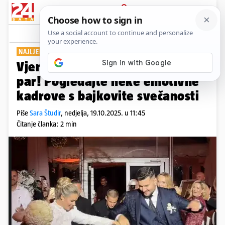
PRIJAVA
Show
Komentari
8
NAJLJEPŠI DAN
Vjenčao se domaći influencerski
par! Pogledajte neke emotivne
kadrove s bajkovite svečanosti
Piše
Sara Študir
,
nedjelja, 19.10.2025. u 11:45
Čitanje članka: 2 min