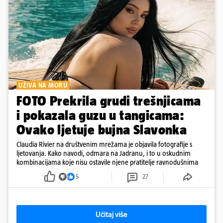
UŽIVA NA MORU
FOTO Prekrila grudi trešnjicama
i pokazala guzu u tangicama:
Ovako ljetuje bujna Slavonka
Claudia Rivier na društvenim mrežama je objavila fotografije s
ljetovanja. Kako navodi, odmara na Jadranu, i to u oskudnim
kombinacijama koje nisu ostavile njene pratitelje ravnodušnima
5
27
Učitaj više