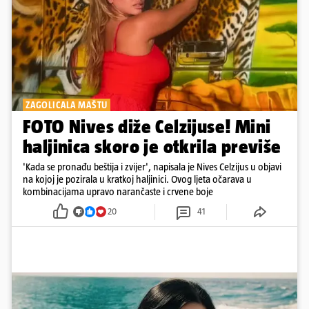
ZAGOLICALA MAŠTU
FOTO Nives diže Celzijuse! Mini
haljinica skoro je otkrila previše
'Kada se pronađu beštija i zvijer', napisala je Nives Celzijus u objavi
na kojoj je pozirala u kratkoj haljinici. Ovog ljeta očarava u
kombinacijama upravo narančaste i crvene boje
20
41