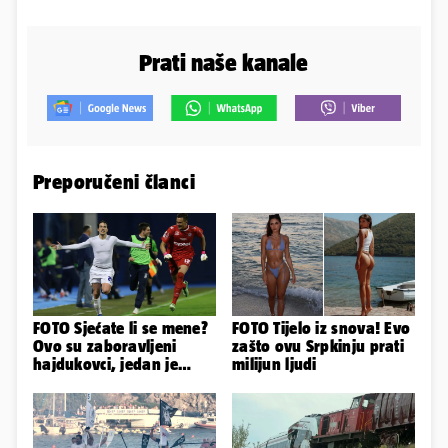
Prati naše kanale
Preporučeni članci
FOTO Sjećate li se mene?
FOTO Tijelo iz snova! Evo
Ovo su zaboravljeni
zašto ovu Srpkinju prati
hajdukovci, jedan je
milijun ljudi
napuhao 3,3 promila...