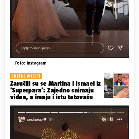
Foto: Instagram
SRETNE VIJESTI
Zaručili su se Martina i Ismael iz
'Superpara': Zajedno snimaju
videa, a imaju i istu tetovažu