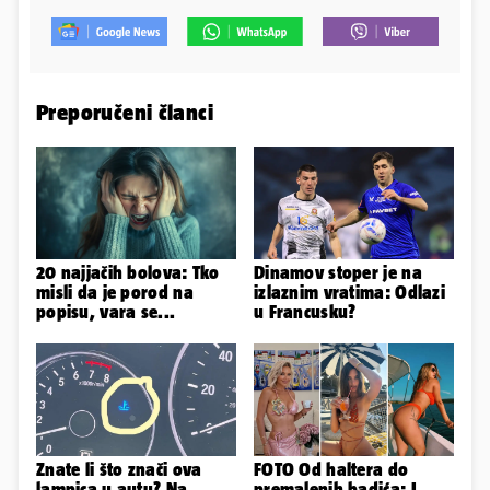
Preporučeni članci
20 najjačih bolova: Tko
Dinamov stoper je na
misli da je porod na
izlaznim vratima: Odlazi
popisu, vara se...
u Francusku?
Znate li što znači ova
FOTO Od haltera do
lampica u autu? Na
premalenih badića: I