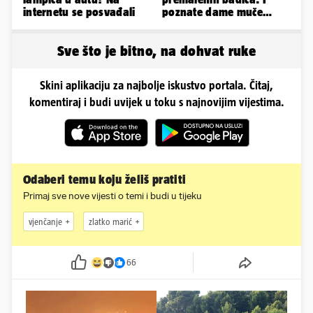
internetu se posvađali
poznate dame muče
vrućine, evo kako su
pozirale
Sve što je bitno, na dohvat ruke
Skini aplikaciju za najbolje iskustvo portala. Čitaj,
komentiraj i budi uvijek u toku s najnovijim vijestima.
Odaberi temu koju želiš pratiti
Primaj sve nove vijesti o temi i budi u tijeku
vjenčanje
zlatko marić
66