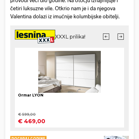
provodi veći dio godine. Na otočju iznajmljuje i
četiri luksuzne vile. Otkrio nam je i da njegova
Valentina dolazi iz imućnije kolumbijske obitelji.
DOGAĐAJ GODINE