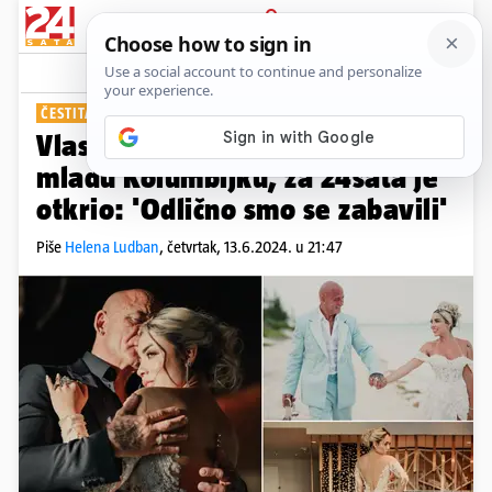
PRIJAVA
Show
ČESTITALI IM I RIHANNA, J.LO, DRAKE
Vlasnik Sokol Marića je oženio
mladu Kolumbijku, za 24sata je
otkrio: 'Odlično smo se zabavili'
Piše
Helena Ludban
,
četvrtak, 13.6.2024. u 21:47