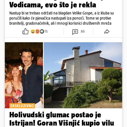
Vodicama, evo što je rekla
Nastup bi se trebao održati na blagdan Velike Gospe, a iz kluba su
poručili kako će pjevačica nastupati iza ponoći. Tome se protive
branitelji, gradonačelnik, ali i mnogi korisnici društvenih mreža
15
86
EKSKLUZIVNO
Holivudski glumac postao je
Istrijan! Goran Višnjić kupio vilu