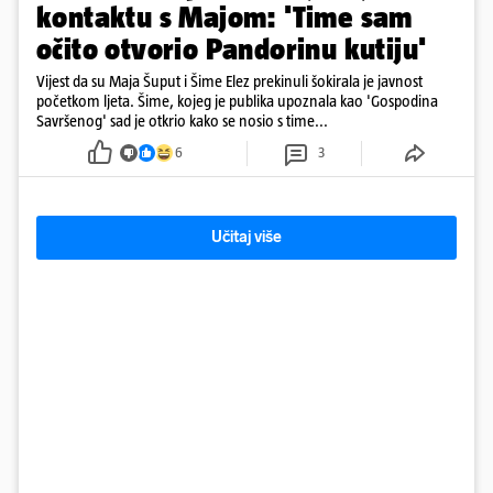
kontaktu s Majom: 'Time sam
očito otvorio Pandorinu kutiju'
Vijest da su Maja Šuput i Šime Elez prekinuli šokirala je javnost
početkom ljeta. Šime, kojeg je publika upoznala kao 'Gospodina
Savršenog' sad je otkrio kako se nosio s time...
6
3
Učitaj više