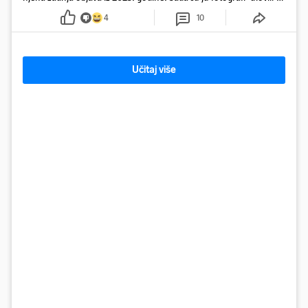
na Ibizi
4
10
Učitaj više