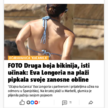
OČARAVAJUĆA 'KUĆANICA'
FOTO Druga boja bikinija, isti
učinak: Eva Longoria na plaži
pipkala svoje zanosne obline
'Očajna kućanica' Eva Longoria s partnerom i prijateljima uživa na
odmoru u Španjolskoj. Na krcatoj plaži u Marbelli, glumica je
plijenila pažnju svojom pojavom
7
11