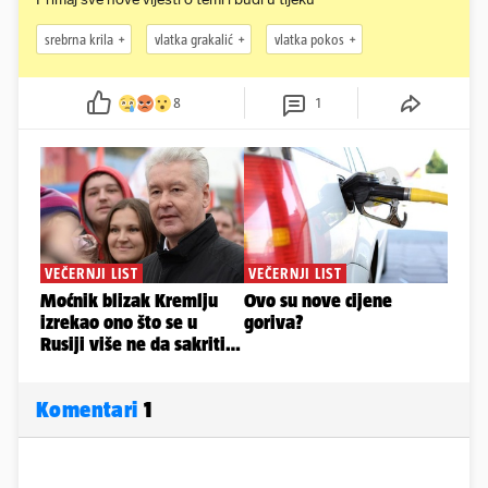
srebrna krila
vlatka grakalić
vlatka pokos
8
1
Komentari
1