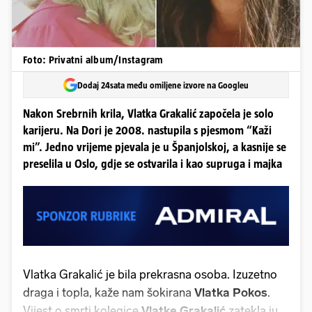
Foto: Privatni album/Instagram
Dodaj 24sata među omiljene izvore na Googleu
Nakon Srebrnih krila, Vlatka Grakalić započela je solo
karijeru. Na Dori je 2008. nastupila s pjesmom “Kaži
mi”. Jedno vrijeme pjevala je u Španjolskoj, a kasnije se
preselila u Oslo, gdje se ostvarila i kao supruga i majka
Vlatka Grakalić je bila prekrasna osoba. Izuzetno
draga i topla, kaže nam šokirana
Vlatka Pokos
.
Vijest o smrti kolegice
Vlatke Grakalić
zatekla ju