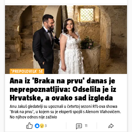
'PREPOLOVILA' SE
Ana iz 'Braka na prvu' danas je
neprepoznatljiva: Odselila je iz
Hrvatske, a ovako sad izgleda
Anu Jakuš gledatelji su upoznali u četvrtoj sezoni RTL-ova showa
'Brak na prvu', u kojem su je eksperti spojili s Alenom Vlahovićem.
No njihov odnos nije zaživio
3
11