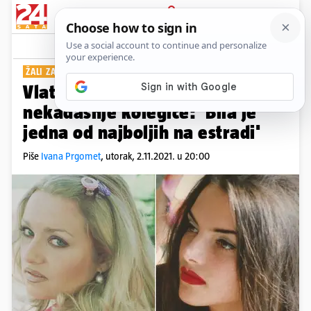
PRIJAVA
Show
Komentari
1
ŽALI ZA VLATKOM GRAKALIĆ
PLUS+
Vlatku Pokos šokirala je smrt
nekadašnje kolegice: 'Bila je
jedna od najboljih na estradi'
Piše
Ivana Prgomet
,
utorak, 2.11.2021. u 20:00