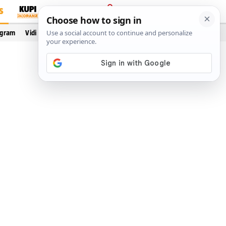
S
PRIJAVA
ogram
Vidi još…