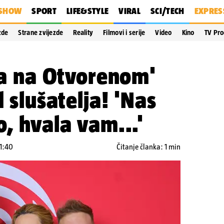
SHOW
SPORT
LIFE&STYLE
VIRAL
SCI/TECH
EXPRES
zde
Strane zvijezde
Reality
Filmovi i serije
Video
Kino
TV Pr
tra na Otvorenom'
d slušatelja! 'Nas
o, hvala vam...'
11:40
Čitanje članka: 1 min