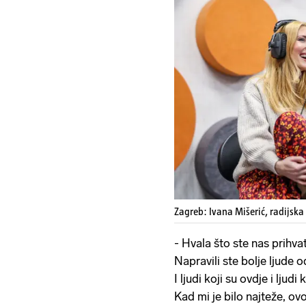
Zagreb: Ivana Mišerić, radijska 
- Hvala što ste nas prihvati
Napravili ste bolje ljude o
I ljudi koji su ovdje i ljud
Kad mi je bilo najteže, ovo