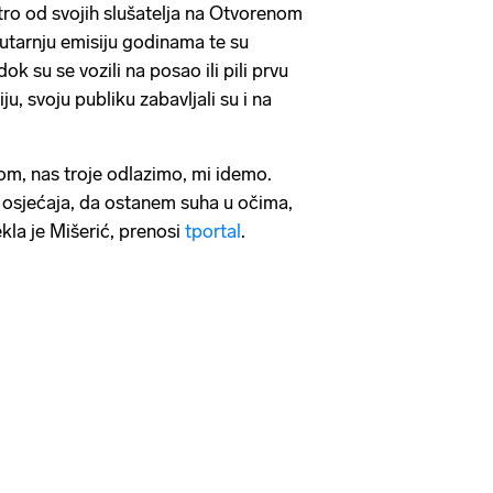
utro od svojih slušatelja na Otvorenom
u jutarnju emisiju godinama te su
ok su se vozili na posao ili pili prvu
ju, svoju publiku zabavljali su i na
om, nas troje odlazimo, mi idemo.
 osjećaja, da ostanem suha u očima,
kla je Mišerić, prenosi
tportal
.