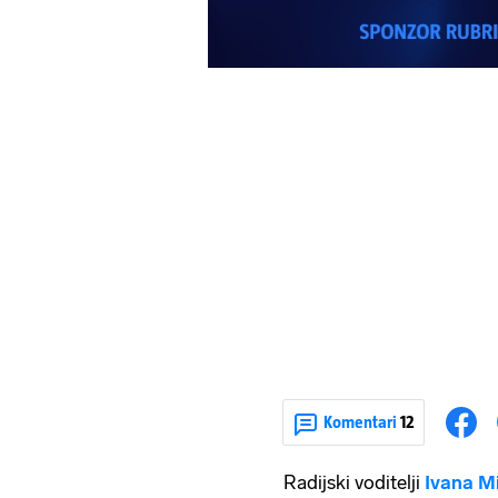
Komentari
12
Radijski voditelji
Ivana Mi