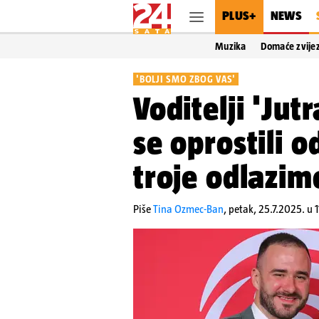
PLUS+
NEWS
Muzika
Domaće zvije
'BOLJI SMO ZBOG VAS'
Voditelji 'Ju
se oprostili o
troje odlazim
Piše
Tina Ozmec-Ban
,
petak, 25.7.2025. u 