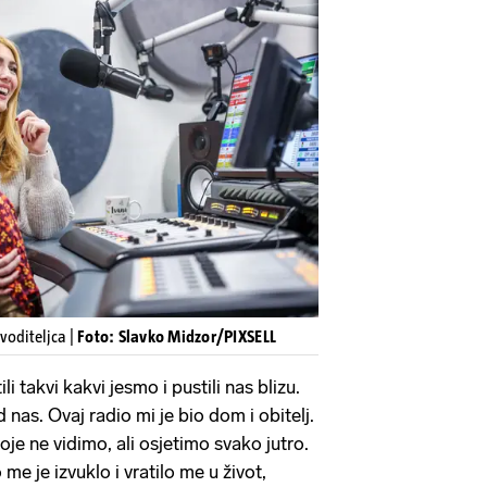
voditeljca |
Foto: Slavko Midzor/PIXSELL
li takvi kakvi jesmo i pustili nas blizu.
d nas. Ovaj radio mi je bio dom i obitelj.
i koje ne vidimo, ali osjetimo svako jutro.
 me je izvuklo i vratilo me u život,