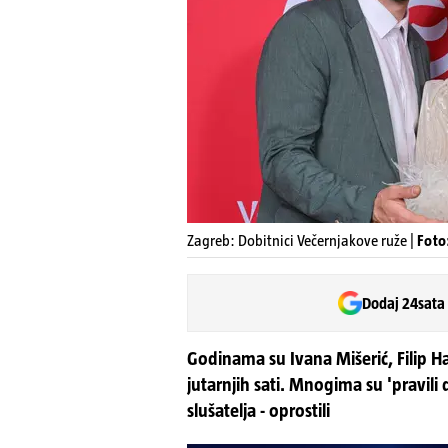
Zagreb: Dobitnici Večernjakove ruže |
Foto
Dodaj 24sata
Godinama su Ivana Mišerić, Filip Ha
jutarnjih sati. Mnogima su 'pravili 
slušatelja - oprostili