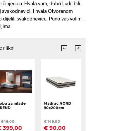
 činjenica. Hvala vam, dobri ljudi, bili
oj svakodnevici. I hvala Otvorenom
o dijelili svakodnevicu. Puno vas volim -
eljima.