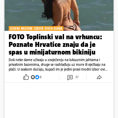
JEDINI MODNI IZBOR OVIH DANA
FOTO Toplinski val na vrhuncu:
Poznate Hrvatice znaju da je
spas u minijaturnom bikiniju
Dok neke dame uživaju u osvježenju na luksuznim jahtama i
privatnim bazenima, druge se rashlađuju uz more ili vježbaju na
plaži. U svakom slučaju, kupaći im je jedini pravi modni izbor ovih
dana
8
37