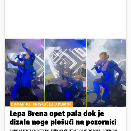
ODMAH JOJ PRISKOČILI U POMOĆ
Lepa Brena opet pala dok je
dizala noge plešući na pozornici
Snimka pada se brzo pojavila na društvenim mrežama, s opisom