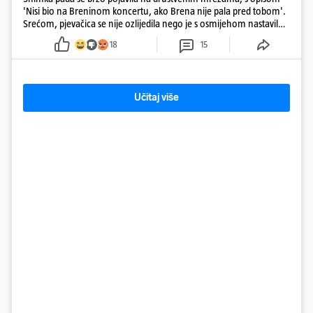
'Nisi bio na Breninom koncertu, ako Brena nije pala pred tobom'.
Srećom, pjevačica se nije ozlijedila nego je s osmijehom nastavila
pjevati
18
15
Učitaj više