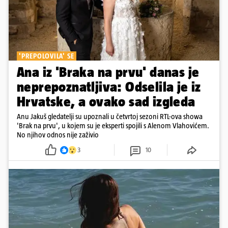
'PREPOLOVILA' SE
Ana iz 'Braka na prvu' danas je
neprepoznatljiva: Odselila je iz
Hrvatske, a ovako sad izgleda
Anu Jakuš gledatelji su upoznali u četvrtoj sezoni RTL-ova showa
'Brak na prvu', u kojem su je eksperti spojili s Alenom Vlahovićem.
No njihov odnos nije zaživio
3
10