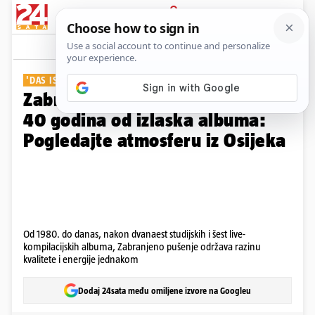
PRIJAVA
Galerija
Komentari
1
'DAS IST WALTER'
Zabranjeno pušenje obilježilo
40 godina od izlaska albuma:
Pogledajte atmosferu iz Osijeka
Od 1980. do danas, nakon dvanaest studijskih i šest live-
kompilacijskih albuma, Zabranjeno pušenje održava razinu
kvalitete i energije jednakom
Dodaj 24sata među omiljene izvore na Googleu