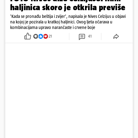
haljinica skoro je otkrila previše
'Kada se pronađu beštija i zvijer', napisala je Nives Celzijus u objavi
na kojoj je pozirala u kratkoj haljinici. Ovog ljeta očarava u
kombinacijama upravo narančaste i crvene boje
21
41