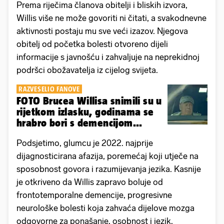
Prema riječima članova obitelji i bliskih izvora,
Willis više ne može govoriti ni čitati, a svakodnevne
aktivnosti postaju mu sve veći izazov. Njegova
obitelj od početka bolesti otvoreno dijeli
informacije s javnošću i zahvaljuje na neprekidnoj
podršci obožavatelja iz cijelog svijeta.
RAZVESELIO FANOVE
FOTO Brucea Willisa snimili su u
rijetkom izlasku, godinama se
hrabro bori s demencijom...
Podsjetimo, glumcu je 2022. najprije
dijagnosticirana afazija, poremećaj koji utječe na
sposobnost govora i razumijevanja jezika. Kasnije
je otkriveno da Willis zapravo boluje od
frontotemporalne demencije, progresivne
neurološke bolesti koja zahvaća dijelove mozga
odgovorne za ponašanje, osobnost i jezik.