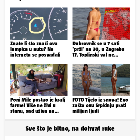
Znate li što znači ova
Dubrovnik se u 7 sati
lampica u autu? Na
'prži' na 30, u Zagrebu
internetu se posvađali
17. Toplinski val ne
popušta, idemo sve do
37 °C
Poni Mile postao je kralj
FOTO Tijelo iz snova! Evo
farme! Više ne živi u
zašto ovu Srpkinju prati
stanu, sad uživa na
milijun ljudi
svom omiljenom - kauču
Sve što je bitno, na dohvat ruke