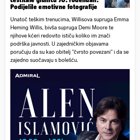
Podijelile emotivne fotografije
Unatoč teškim trenucima, Willisova supruga Emma
Heming Willis, bivša supruga Demi Moore te
njihove kćeri redovito ističu koliko im znači
podrška javnosti. U zajedničkim objavama
poručuju da su kao obitelj "čvrsto povezani" i da se
zajedno suočavaju s bolešću.