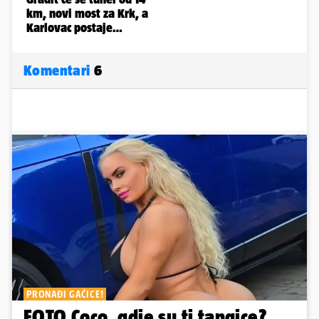
Komentari
6
PRONAĐI GAĆICE!
FOTO Coco, gdje su ti tangice?