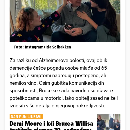
Foto: Instagram/Ida Solbakken
Za razliku od Alzheimerove bolesti, ovaj oblik
demencije češće pogađa osobe mlađe od 65
godina, a simptomi napreduju postepeno, ali
nemilosrdno. Osim gubitka komunikacijskih
sposobnosti, Bruce se sada navodno suočava i s
poteškoćama u motorici, iako obitelj zasad ne želi
iznositi više detalja o njegovoj pokretljivosti.
DAN PUN LJUBAVI
Demi Moore i kći Brucea Willisa
čestitale glumcu 70. rođendan: