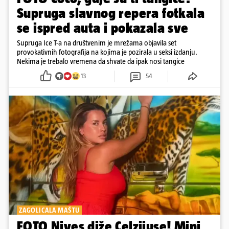
Supruga slavnog repera fotkala
se ispred auta i pokazala sve
Supruga Ice T-a na društvenim je mrežama objavila set
provokativnih fotografija na kojima je pozirala u seksi izdanju.
Nekima je trebalo vremena da shvate da ipak nosi tangice
13
54
ZAGOLICALA MAŠTU
FOTO Nives diže Celzijuse! Mini