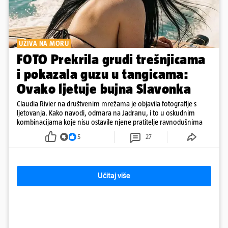
UŽIVA NA MORU
FOTO Prekrila grudi trešnjicama
i pokazala guzu u tangicama:
Ovako ljetuje bujna Slavonka
Claudia Rivier na društvenim mrežama je objavila fotografije s
ljetovanja. Kako navodi, odmara na Jadranu, i to u oskudnim
kombinacijama koje nisu ostavile njene pratitelje ravnodušnima
5
27
Učitaj više