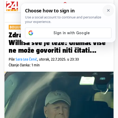
PRIJAVA
Show
Komentari
6
BOLUJE OD DEMENCIJE
Zdravstveno stanje Brucea
Willisa sve je teže: Glumac više
ne može govoriti niti čitati...
Piše
Sara Lea Čenić
,
utorak, 22.7.2025. u 23:33
Čitanje članka: 1 min