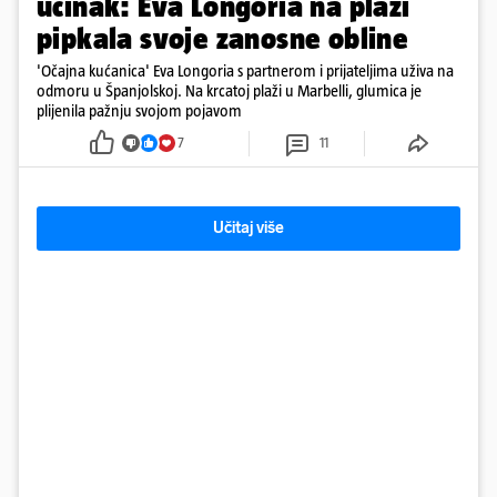
učinak: Eva Longoria na plaži
pipkala svoje zanosne obline
'Očajna kućanica' Eva Longoria s partnerom i prijateljima uživa na
odmoru u Španjolskoj. Na krcatoj plaži u Marbelli, glumica je
plijenila pažnju svojom pojavom
7
11
Učitaj više