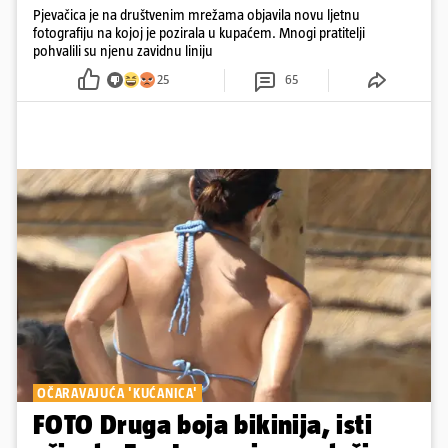
Pjevačica je na društvenim mrežama objavila novu ljetnu
fotografiju na kojoj je pozirala u kupaćem. Mnogi pratitelji
pohvalili su njenu zavidnu liniju
25
65
OČARAVAJUĆA 'KUĆANICA'
FOTO Druga boja bikinija, isti