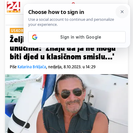
PRIJAVA
Show
Komentari
4
USKORO NASTUPA U ARENI
Željko Bebek o sinu Zvonimiru i
unucima: 'Znaju da ja ne mogu
biti djed u klasičnom smislu...'
Piše
Katarina Brkljača
,
nedjelja, 8.10.2023. u 14:29