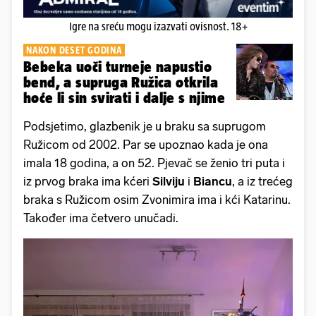
Igre na sreću mogu izazvati ovisnost. 18+
NAKON DESET GODINA
Bebeka uoči turneje napustio
bend, a supruga Ružica otkrila
hoće li sin svirati i dalje s njime
Podsjetimo, glazbenik je u braku sa suprugom
Ružicom od 2002. Par se upoznao kada je ona
imala 18 godina, a on 52. Pjevač se ženio tri puta i
iz prvog braka ima kćeri
Silviju
i
Biancu
, a iz trećeg
braka s Ružicom osim Zvonimira ima i kći Katarinu.
Također ima četvero unučadi.