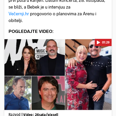
prvi puta u karijeri. Datum koncerta, 28. listopada,
se bliži, a Bebek je u intervjuu za
Večernji.hr
progovorio o planovima za Arenu i
obitelji.
POGLEDAJTE VIDEO:
01:29
Pokretanje videa...
Razvod
| Video: 24sata/pixsell