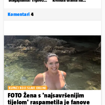
Komentari
4
KUPAĆI KOJI SLAVI OBLINE
FOTO Žena s 'najsavršenijim
tijelom' raspametila je fanove