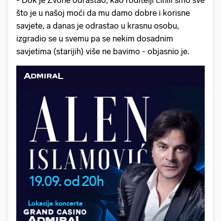
- Dok je Zvone odrastao, kao roditelji činili smo sve
što je u našoj moći da mu damo dobre i korisne
savjete, a danas je odrastao u krasnu osobu,
izgradio se u svemu pa se nekim dosadnim
savjetima (starijih) više ne bavimo - objasnio je.