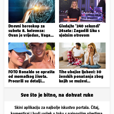
Dnevni horoskop za
Gledajte '240 sekundi'
subotu 8. kolovoza:
24sata: Zagadili Liku s
Ovan je vrijedan, Vaga
vječnim otrovom
uživa u izlascima...
FOTO Ronaldo se oprašta
Tihe ubojice ljubavi: 30
od momačkog života.
ženskih ponašanja zbog
Procurili su detalji
kojih se muževi
glamuroznog vjenčanja
emocionalno distanciraju
Sve što je bitno, na dohvat ruke
Skini aplikaciju za najbolje iskustvo portala. Čitaj,
komentiraj i budi uvijek u toku s najnovijim vijestima.