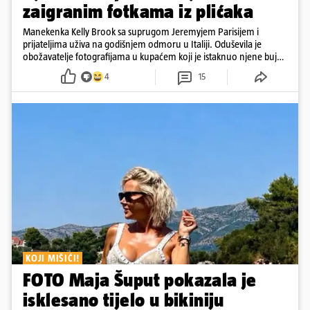
zaigranim fotkama iz plićaka
Manekenka Kelly Brook sa suprugom Jeremyjem Parisijem i
prijateljima uživa na godišnjem odmoru u Italiji. Oduševila je
obožavatelje fotografijama u kupaćem koji je istaknuo njene bujne
obline
4
15
KOJI MIŠIĆI!
FOTO Maja Šuput pokazala je
isklesano tijelo u bikiniju