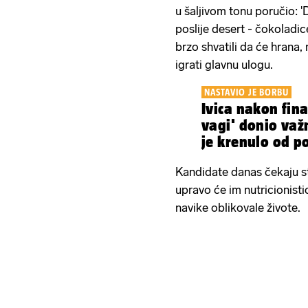
u šaljivom tonu poručio: '
poslije desert - čokoladic
brzo shvatili da će hrana,
igrati glavnu ulogu.
NASTAVIO JE BORBU
Ivica nakon fina
vagi' donio važ
je krenulo od po
Kandidate danas čekaju st
upravo će im nutricionisti
navike oblikovale živote.