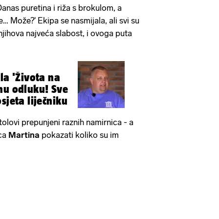
Danas puretina i riža s brokulom, a
e… Može?' Ekipa se nasmijala, ali svi su
 njihova najveća slabost, i ovoga puta
la 'Života na
nu odluku! Sve
sjeta liječniku
olovi prepunjeni raznih namirnica - a
ca
Martina
pokazati koliko su im