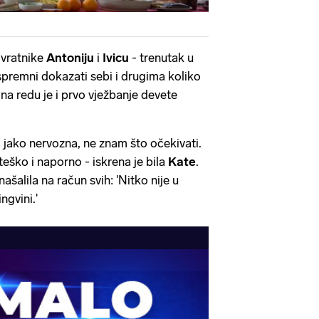
vratnike
Antoniju
i
Ivicu
- trenutak u
spremni dokazati sebi i drugima koliko
na redu je i prvo vježbanje devete
m jako nervozna, ne znam što očekivati.
teško i naporno - iskrena je bila
Kate
.
našalila na račun svih: 'Nitko nije u
ngvini.'