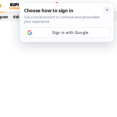
S
PRIJAVA
ogram
Vidi još…