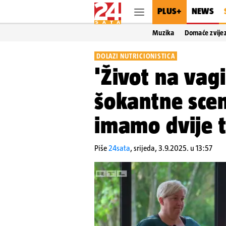
PLUS+
NEWS
Muzika
Domaće zvije
DOLAZI NUTRICIONISTICA
'Život na vag
šokantne scen
imamo dvije t
Piše
24sata
,
srijeda, 3.9.2025. u 13:57