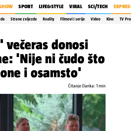
SHOW
SPORT
LIFE&STYLE
VIRAL
SCI/TECH
EXPRES
zde
Strane zvijezde
Reality
Filmovi i serije
Video
Kino
TV Pr
i' večeras donosi
e: 'Nije ni čudo što
one i osamsto'
Čitanje članka: 1 min