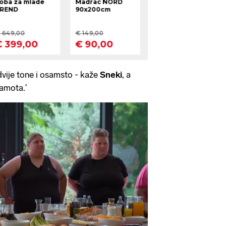
dvije tone i osamsto - kaže
Sneki
, a
ramota.'