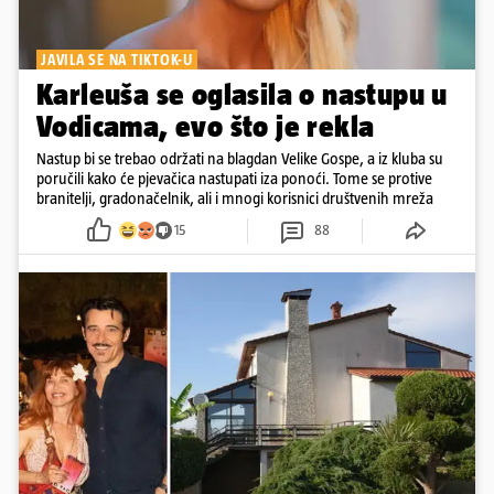
JAVILA SE NA TIKTOK-U
Karleuša se oglasila o nastupu u
Vodicama, evo što je rekla
Nastup bi se trebao održati na blagdan Velike Gospe, a iz kluba su
poručili kako će pjevačica nastupati iza ponoći. Tome se protive
branitelji, gradonačelnik, ali i mnogi korisnici društvenih mreža
15
88