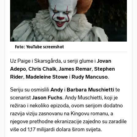
Foto: YouTube screenshot
Uz Paige i Skarsgårda, u seriji glume i
Jovan
Adepo
,
Chris Chalk
,
James Remar
,
Stephen
Rider
,
Madeleine Stowe
i
Rudy Mancuso
.
Seriju su osmislili
Andy
i
Barbara Muschietti
te
scenarist
Jason Fuchs
. Andy Muschietti, koji je
režirao i nekoliko epizoda, ovom serijom dodatno
razvija viziju zasnovanu na Kingovu romanu, a
njegove prethodne ekranizacije zajedno su zaradile
više od 1,17 milijardi dolara širom svijeta.