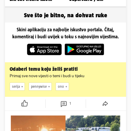
vlasništvo, Jarcu je veza
pogledajte kako sada
ugovor
izgleda
Sve što je bitno, na dohvat ruke
Skini aplikaciju za najbolje iskustvo portala. Čitaj,
komentiraj i budi uvijek u toku s najnovijim vijestima.
Odaberi temu koju želiš pratiti
Primaj sve nove vijesti o temi i budi u tijeku
serija
pennywise
ono
1