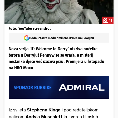
12
Foto: YouTube screenshot
Dodaj 24sata među omiljene izvore na Googleu
Nova serija 'IT: Welcome to Derry' otkriva početke
terora u Derryju! Pennywise se vraća, a misterij
nestanka djece već izaziva jezu. Premijera u listopadu
na HBO Maxu
Iz svijeta
Stephena Kinga
i pod redateljskom
palicom
Andyja Muschiettija
, tvorca filmskih