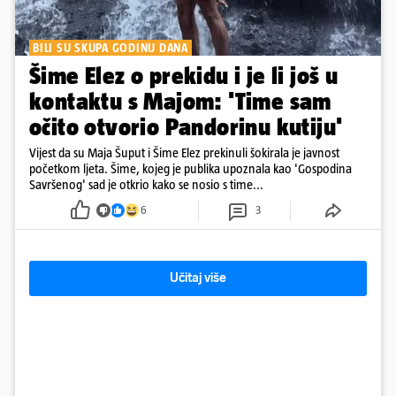
BILI SU SKUPA GODINU DANA
Šime Elez o prekidu i je li još u
kontaktu s Majom: 'Time sam
očito otvorio Pandorinu kutiju'
Vijest da su Maja Šuput i Šime Elez prekinuli šokirala je javnost
početkom ljeta. Šime, kojeg je publika upoznala kao 'Gospodina
Savršenog' sad je otkrio kako se nosio s time...
6
3
Učitaj više