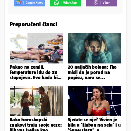
Preporučeni članci
Pakao na zemlji.
20 najjačih bolova: Tko
Temperature idu do 38
misli da je porod na
stupnjeva. Evo kada bi
popisu, vara se...
se Hrvatska mogla
rashladiti
Kako horoskopski
Sjećate se nje? Vivien je
znakovi truju svoje veze:
bila u 'Ljubav na selu' i u
Bik vas tretira kao
'Superstaru', a