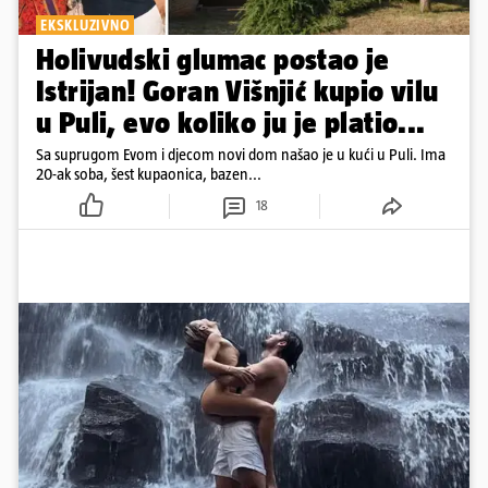
EKSKLUZIVNO
Holivudski glumac postao je
Istrijan! Goran Višnjić kupio vilu
u Puli, evo koliko ju je platio...
Sa suprugom Evom i djecom novi dom našao je u kući u Puli. Ima
20-ak soba, šest kupaonica, bazen...
18