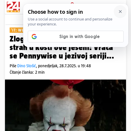
PRIJAVA
Show
Komentari
1
'IT: WELCOME TO DERRY'
Zloglasni klaun utjerat će svima
strah u kosti ove jeseni: Vraća
se Pennywise u jezivoj seriji...
Piše
Dino Stošić
,
ponedjeljak, 28.7.2025. u 19:48
Čitanje članka: 2 min