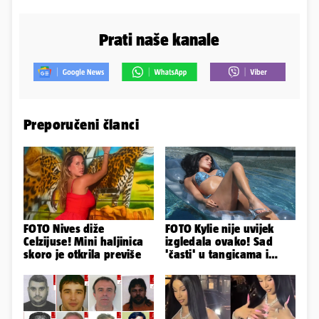
Prati naše kanale
Preporučeni članci
FOTO Nives diže
FOTO Kylie nije uvijek
Celzijuse! Mini haljinica
izgledala ovako! Sad
skoro je otkrila previše
'časti' u tangicama i
bikiniju, ali išla je 'pod
nož'...