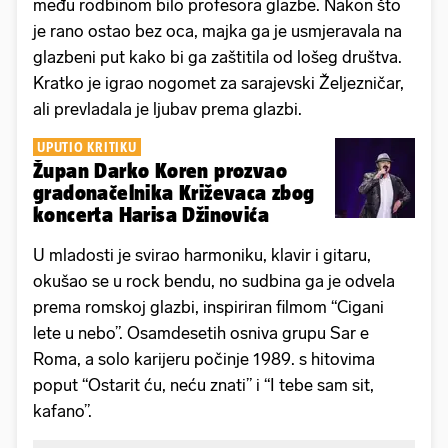
među rodbinom bilo profesora glazbe. Nakon što
je rano ostao bez oca, majka ga je usmjeravala na
glazbeni put kako bi ga zaštitila od lošeg društva.
Kratko je igrao nogomet za sarajevski Željezničar,
ali prevladala je ljubav prema glazbi.
UPUTIO KRITIKU
Župan Darko Koren prozvao
gradonačelnika Križevaca zbog
koncerta Harisa Džinovića
U mladosti je svirao harmoniku, klavir i gitaru,
okušao se u rock bendu, no sudbina ga je odvela
prema romskoj glazbi, inspiriran filmom “Cigani
lete u nebo”. Osamdesetih osniva grupu Sar e
Roma, a solo karijeru počinje 1989. s hitovima
poput “Ostarit ću, neću znati” i “I tebe sam sit,
kafano”.