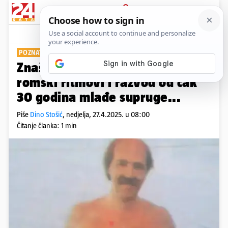
PRIJAVA
Show
Komentari
8
POZNATI PJEVAČ
Znaš li tko sam? Obilježili su ga
romski ritmovi i razvod od čak
30 godina mlađe supruge...
Piše
Dino Stošić
,
nedjelja, 27.4.2025. u 08:00
Čitanje članka: 1 min