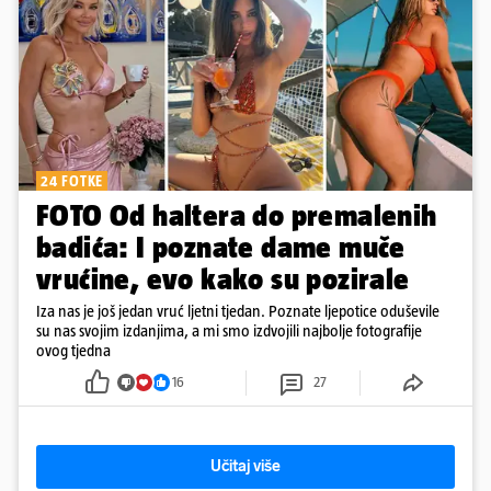
24 FOTKE
FOTO Od haltera do premalenih
badića: I poznate dame muče
vrućine, evo kako su pozirale
Iza nas je još jedan vruć ljetni tjedan. Poznate ljepotice oduševile
su nas svojim izdanjima, a mi smo izdvojili najbolje fotografije
ovog tjedna
16
27
Učitaj više