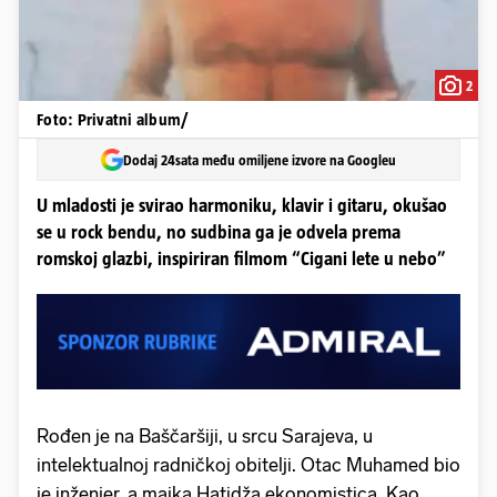
2
Foto: Privatni album/
Dodaj 24sata među omiljene izvore na Googleu
U mladosti je svirao harmoniku, klavir i gitaru, okušao
se u rock bendu, no sudbina ga je odvela prema
romskoj glazbi, inspiriran filmom “Cigani lete u nebo”
Rođen je na Baščaršiji, u srcu Sarajeva, u
intelektualnoj radničkoj obitelji. Otac Muhamed bio
je inženjer, a majka Hatidža ekonomistica. Kao