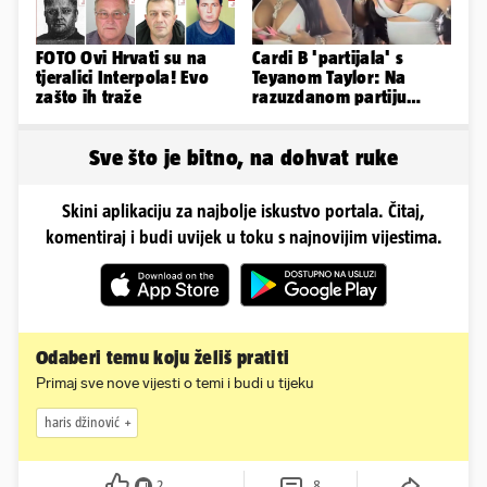
FOTO Ovi Hrvati su na
Cardi B 'partijala' s
tjeralici Interpola! Evo
Teyanom Taylor: Na
zašto ih traže
razuzdanom partiju
pokazala je bradavice i
guzu
Sve što je bitno, na dohvat ruke
Skini aplikaciju za najbolje iskustvo portala. Čitaj,
komentiraj i budi uvijek u toku s najnovijim vijestima.
Odaberi temu koju želiš pratiti
Primaj sve nove vijesti o temi i budi u tijeku
haris džinović
2
8