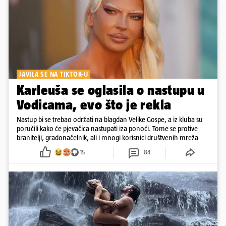
JAVILA SE NA TIKTOK-U
Karleuša se oglasila o nastupu u
Vodicama, evo što je rekla
Nastup bi se trebao održati na blagdan Velike Gospe, a iz kluba su
poručili kako će pjevačica nastupati iza ponoći. Tome se protive
branitelji, gradonačelnik, ali i mnogi korisnici društvenih mreža
15
84