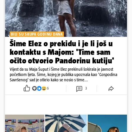
BILI SU SKUPA GODINU DANA
Šime Elez o prekidu i je li još u
kontaktu s Majom: 'Time sam
očito otvorio Pandorinu kutiju'
Vijest da su Maja Šuput i Šime Elez prekinuli šokirala je javnost
početkom ljeta. Šime, kojeg je publika upoznala kao 'Gospodina
Savršenog' sad je otkrio kako se nosio s time...
6
3