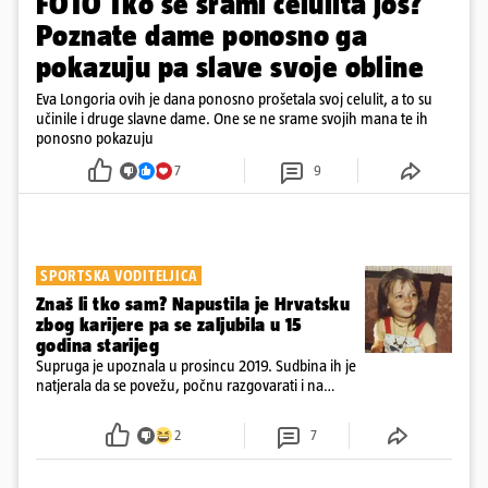
FOTO Tko se srami celulita još?
Poznate dame ponosno ga
pokazuju pa slave svoje obline
Eva Longoria ovih je dana ponosno prošetala svoj celulit, a to su
učinile i druge slavne dame. One se ne srame svojih mana te ih
ponosno pokazuju
7
9
SPORTSKA VODITELJICA
Znaš li tko sam? Napustila je Hrvatsku
zbog karijere pa se zaljubila u 15
godina starijeg
Supruga je upoznala u prosincu 2019. Sudbina ih je
natjerala da se povežu, počnu razgovarati i na
kraju provode vrijeme upoznavajući se
2
7