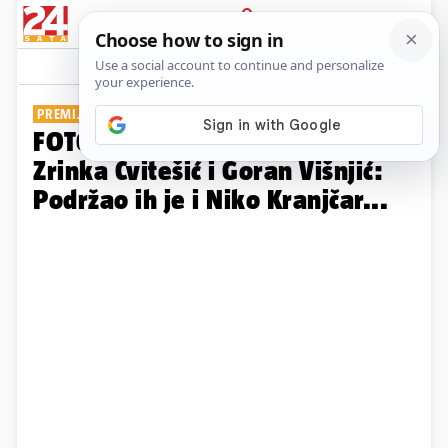
PRIJAVA
Galerija
Komentari
4
PREMIJERA 'EKVINOCIJO'
FOTO Dubrovčane oduševili
Zrinka Cvitešić i Goran Višnjić:
Podržao ih je i Niko Kranjčar...