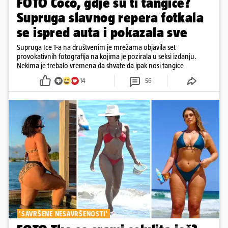
FOTO Coco, gdje su ti tangice?
Supruga slavnog repera fotkala
se ispred auta i pokazala sve
Supruga Ice T-a na društvenim je mrežama objavila set
provokativnih fotografija na kojima je pozirala u seksi izdanju.
Nekima je trebalo vremena da shvate da ipak nosi tangice
14
56
'SAVRŠENE NESAVRŠENOSTI'