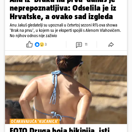
neprepoznatljiva: Odselila je iz
Hrvatske, a ovako sad izgleda
Anu Jakuš gledatelji su upoznali u četvrtoj sezoni RTL-ova showa
'Brak na prvu', u kojem su je eksperti spojili s Alenom Vlahovićem.
No njihov odnos nije zaživio
3
11
OČARAVAJUĆA 'KUĆANICA'
FOTO Druga boja bikinija, isti