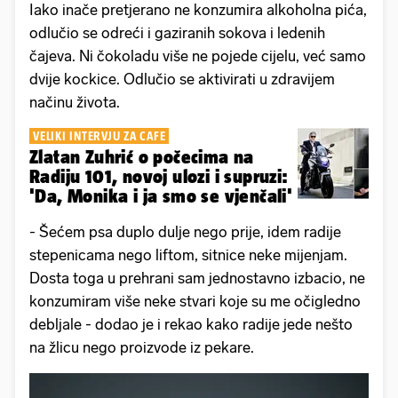
Iako inače pretjerano ne konzumira alkoholna pića,
odlučio se odreći i gaziranih sokova i ledenih
čajeva. Ni čokoladu više ne pojede cijelu, već samo
dvije kockice. Odlučio se aktivirati u zdravijem
načinu života.
VELIKI INTERVJU ZA CAFE
Zlatan Zuhrić o počecima na
Radiju 101, novoj ulozi i supruzi:
'Da, Monika i ja smo se vjenčali'
- Šećem psa duplo dulje nego prije, idem radije
stepenicama nego liftom, sitnice neke mijenjam.
Dosta toga u prehrani sam jednostavno izbacio, ne
konzumiram više neke stvari koje su me očigledno
debljale - dodao je i rekao kako radije jede nešto
na žlicu nego proizvode iz pekare.