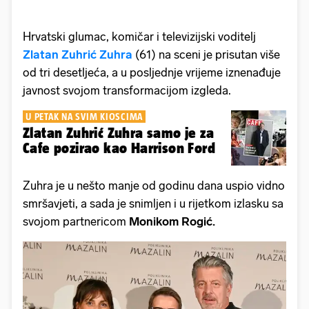
Hrvatski glumac, komičar i televizijski voditelj
Zlatan Zuhrić Zuhra
(61) na sceni je prisutan više
od tri desetljeća, a u posljednje vrijeme iznenađuje
javnost svojom transformacijom izgleda.
U PETAK NA SVIM KIOSCIMA
Zlatan Zuhrić Zuhra samo je za
Cafe pozirao kao Harrison Ford
Zuhra je u nešto manje od godinu dana uspio vidno
smršavjeti, a sada je snimljen i u rijetkom izlasku sa
svojom partnericom
Monikom Rogić.