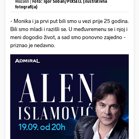
Mazalin |
Foto: Igor Soban/PIXSELL (ilustrativna
fotografija)
- Monika i ja prvi put bili smo u vezi prije 25 godina.
Bili smo mladi i razišli se. U međuvremenu se i njoj i
meni dogodio život, a sad smo ponovno zajedno -
priznao je nedavno.