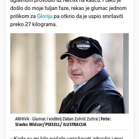
uglavnom provodio uz Netflix na kauču. I tako je
došlo do moje tuljan faze, rekao je glumac jednom
prilikom za
Gloriju
pa otkrio da je uspio smršaviti
preko 27 kilograma.
ARHIVA - Glumac i voditelj Zlatan Zuhrić Zuhra |
Foto:
Slavko Midzor/PIXSELL/ ILUSTRACIJA
- Kada su mi kile počele ugrožavati zdravlje i moj