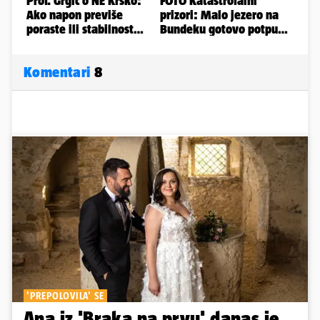
Komentari
8
'PREPOLOVILA' SE
Ana iz 'Braka na prvu' danas je