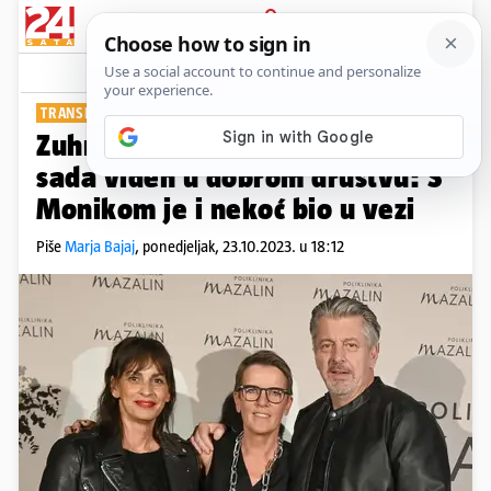
PRIJAVA
Show
Komentari
8
TRANSFORMACIJA GLUMCA
Zuhra smršavio preko 27 kg, a
sada viđen u dobrom društvu: S
Monikom je i nekoć bio u vezi
Piše
Marja Bajaj
,
ponedjeljak, 23.10.2023. u 18:12