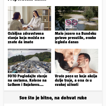
Ozbiljna zdravstvena
Malo jezero na Bundeku
stanja koja možda ne
gotovo presušilo, ovako
znate da imate
izgleda danas
FOTO Pogledajte stanje
Vruće poze uz koje akcija
na cestama. Kolone na
dulje traje, a ona će u
Lučkom i Bajakovu.
svakoj uživati
Problemi zbog vjetra
Sve što je bitno, na dohvat ruke