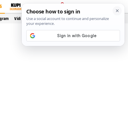
S
PRIJAVA
ogram
Vidi još…