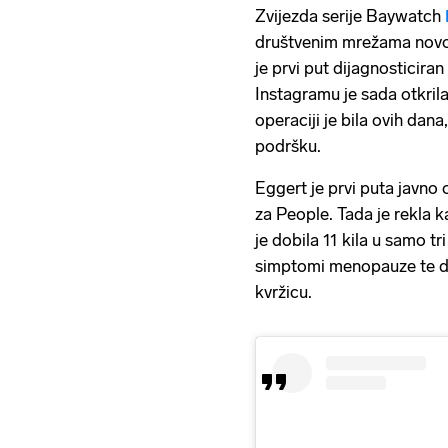
Zvijezda serije Baywatch
društvenim mrežama novos
je prvi put dijagnosticira
Instagramu je sada otkril
operaciji je bila ovih dan
podršku.
Eggert je prvi puta javno 
za People. Tada je rekla ka
je dobila 11 kila u samo t
simptomi menopauze te da
kvržicu.