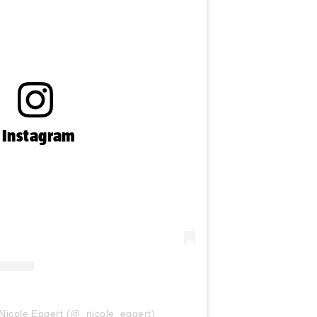
n Instagram
 Nicole Eggert (@_nicole_eggert)