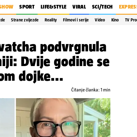
SHOW
SPORT
LIFE&STYLE
VIRAL
SCI/TECH
EXPRES
zde
Strane zvijezde
Reality
Filmovi i serije
Video
Kino
TV Pr
watcha podvrgnula
ji: Dvije godine se
kom dojke...
Čitanje članka: 1 min