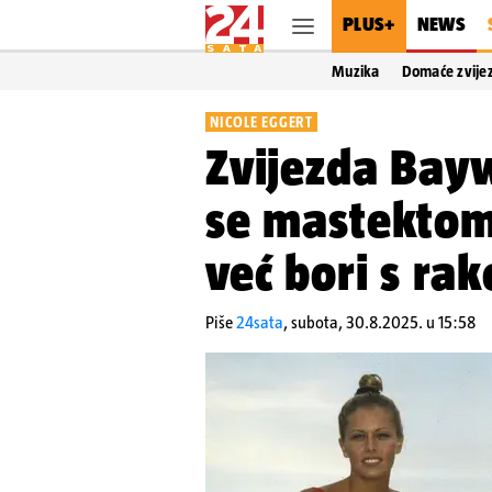
PLUS+
NEWS
Muzika
Domaće zvije
NICOLE EGGERT
Zvijezda Bay
se mastektomi
već bori s ra
Piše
24sata
,
subota, 30.8.2025. u 15:58