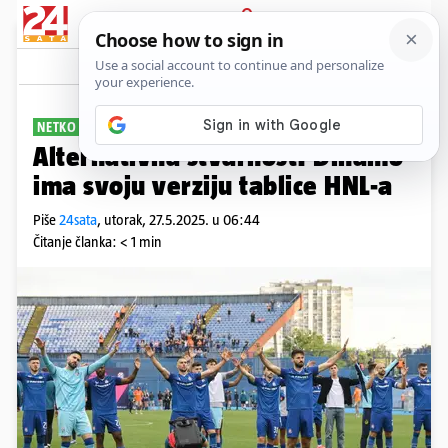
PRIJAVA
Sport
Komentari
69
NETKO SE ZEZNUO
Alternativna stvarnost: Dinamo
ima svoju verziju tablice HNL-a
Piše
24sata
,
utorak, 27.5.2025. u 06:44
Čitanje članka: < 1 min