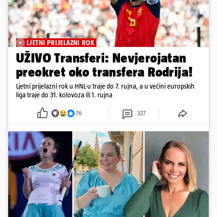
LJETNI PRIJELAZNI ROK
UŽIVO Transferi: Nevjerojatan
preokret oko transfera Rodrija!
Ljetni prijelazni rok u HNL-u traje do 7. rujna, a u većini europskih
liga traje do 31. kolovoza ili 1. rujna
76
327