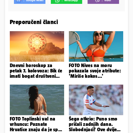
Preporučeni članci
Dnevni horoskop za
FOTO Nives na moru
petak 7. kolovoza: Bik će
pokazala svoje atribute:
imati bogat društveni
'Miriše kokos...'
život, Rak se žrtvuje
FOTO Toplinski val na
Šego otkrio: Puno smo
vrhuncu: Poznate
pričali zadnjih dana.
Hrvatice znaju da je spas
Slobodnjaci? Ove dvije