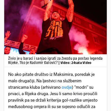
Pokretanje videa...
Živio je u baraci i sanjao igrati za Zvezdu pa postao legenda
Rijeke. Tko je Radomir Đalović?
| Video: 24sata Video
No ako pitate društvo iz Maksimira, poredak je
malo drugačiji. Na ljestvici na službenim
stranicama kluba (arhivirano
ovdje
) "modri" su
prvaci, a Rijeka druga. Jesu li samo krivo proučili
pravilnik pa se držali kriterija gol-razlike umjesto
međusobnog omjera ili su se svjesno odlučili za