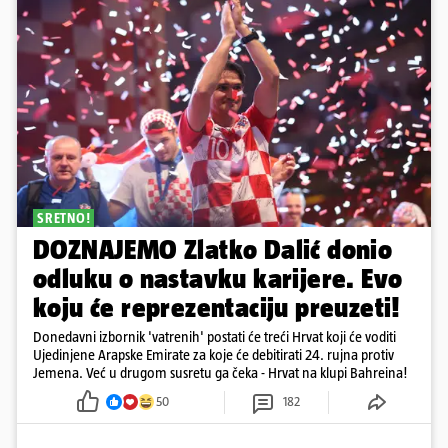
SRETNO!
DOZNAJEMO Zlatko Dalić donio
odluku o nastavku karijere. Evo
koju će reprezentaciju preuzeti!
Donedavni izbornik 'vatrenih' postati će treći Hrvat koji će voditi
Ujedinjene Arapske Emirate za koje će debitirati 24. rujna protiv
Jemena. Već u drugom susretu ga čeka - Hrvat na klupi Bahreina!
50
182