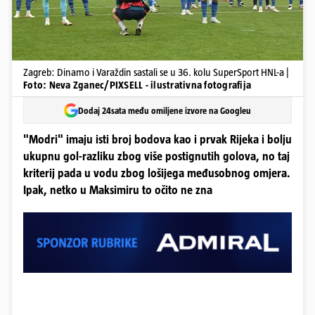
Zagreb: Dinamo i Varaždin sastali se u 36. kolu SuperSport HNL-a |
Foto: Neva Zganec/PIXSELL - ilustrativna fotografija
Dodaj 24sata među omiljene izvore na Googleu
"Modri" imaju isti broj bodova kao i prvak Rijeka i bolju
ukupnu gol-razliku zbog više postignutih golova, no taj
kriterij pada u vodu zbog lošijega međusobnog omjera.
Ipak, netko u Maksimiru to očito ne zna