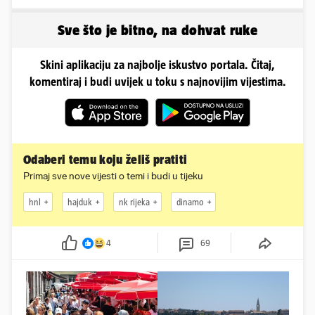
u minijaturnom bikiniju
stvari su ključne...
Sve što je bitno, na dohvat ruke
Skini aplikaciju za najbolje iskustvo portala. Čitaj,
komentiraj i budi uvijek u toku s najnovijim vijestima.
Odaberi temu koju želiš pratiti
Primaj sve nove vijesti o temi i budi u tijeku
hnl
hajduk
nk rijeka
dinamo
4
69