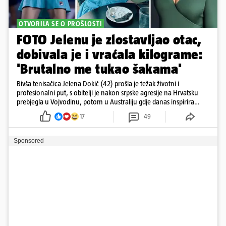
OTVORILA SE O PROŠLOSTI
FOTO Jelenu je zlostavljao otac,
dobivala je i vraćala kilograme:
'Brutalno me tukao šakama'
Bivša tenisačica Jelena Dokić (42) prošla je težak životni i
profesionalni put, s obitelji je nakon srpske agresije na Hrvatsku
prebjegla u Vojvodinu, potom u Australiju gdje danas inspirira
mnoge
17
49
Sponsored